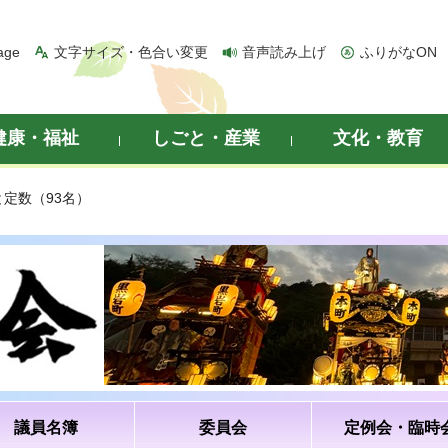
age
文字サイズ・色合い変更
音声読み上げ
ふりがなON
健康・福祉
しごと・産業
文化・教育
と定数（93名）
議員名簿
委員会
定例会・臨時