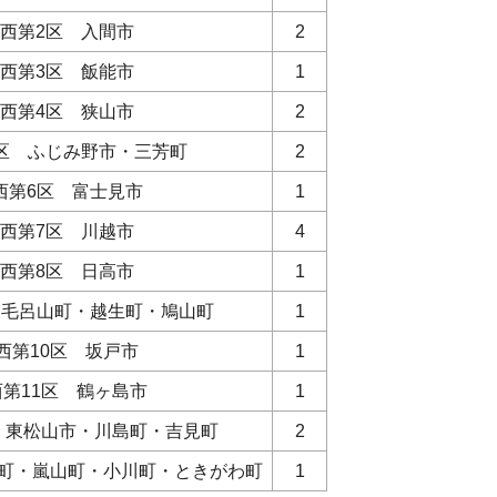
西第2区 入間市
2
西第3区 飯能市
1
西第4区 狭山市
2
区 ふじみ野市・三芳町
2
西第6区 富士見市
1
西第7区 川越市
4
西第8区 日高市
1
 毛呂山町・越生町・鳩山町
1
西第10区 坂戸市
1
西第11区 鶴ヶ島市
1
 東松山市・川島町・吉見町
2
川町・嵐山町・小川町・ときがわ町
1