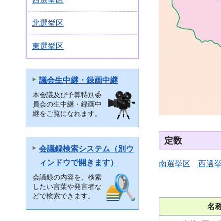
北選挙区
東選挙区
議会生中継・録画中継
本会議及び予算特別委
員会の生中継・録画中
継をご覧になれます。
定数
会議録検索システム（別ウ
ィンドウで開きます）
南選挙区
西選
会議録の内容を、検索
したい言葉や発言者な
どで検索できます。
名