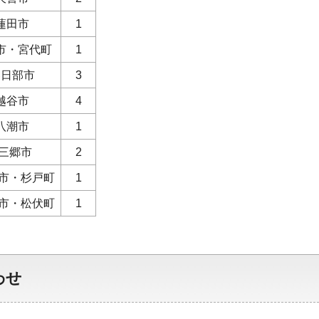
蓮田市
1
市・宮代町
1
春日部市
3
越谷市
4
八潮市
1
 三郷市
2
手市・杉戸町
1
川市・松伏町
1
わせ