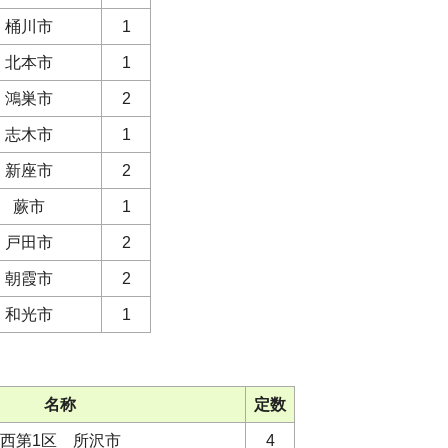
 桶川市
1
 北本市
1
 鴻巣市
2
 志木市
1
 新座市
2
区 蕨市
1
 戸田市
2
 朝霞市
2
 和光市
1
名称
定数
西第1区 所沢市
4