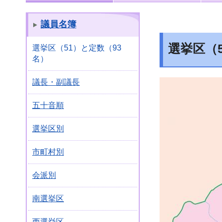
議員名簿
選挙区（
選挙区（51）と定数（93
名）
議長・副議長
五十音順
選挙区別
市町村別
会派別
南選挙区
西選挙区