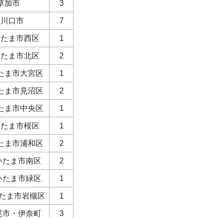
 草加市
3
 川口市
7
いたま市西区
1
いたま市北区
2
たま市大宮区
1
たま市見沼区
2
たま市中央区
1
いたま市桜区
1
たま市浦和区
2
いたま市南区
2
いたま市緑区
1
いたま市岩槻区
1
尾市・伊奈町
3