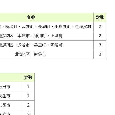
名称
定数
市・横瀬町・皆野町・長瀞町・小鹿野町・東秩父村
2
北第2区 本庄市・神川町・上里町
2
北第3区 深谷市・美里町・寄居町
3
北第4区 熊谷市
3
定数
行田市
1
羽生市
1
加須市
2
久喜市
2