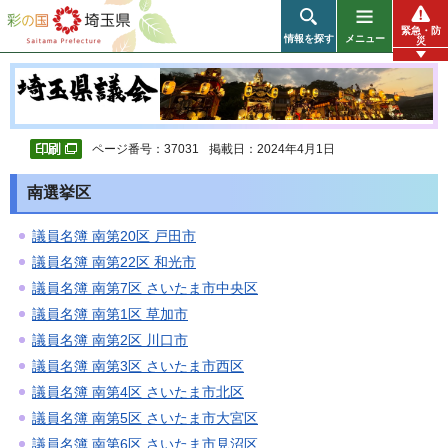
彩の国 埼玉県
緊急・防
情報を探す
メニュー
災
ページ番号：37031
掲載日：2024年4月1日
南選挙区
議員名簿 南第20区 戸田市
議員名簿 南第22区 和光市
議員名簿 南第7区 さいたま市中央区
議員名簿 南第1区 草加市
議員名簿 南第2区 川口市
議員名簿 南第3区 さいたま市西区
議員名簿 南第4区 さいたま市北区
議員名簿 南第5区 さいたま市大宮区
議員名簿 南第6区 さいたま市見沼区