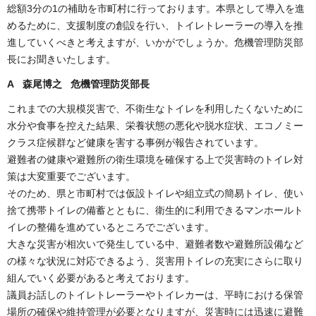
総額3分の1の補助を市町村に行っております。本県として導入を進
めるために、支援制度の創設を行い、トイレトレーラーの導入を推
進していくべきと考えますが、いかがでしょうか。危機管理防災部
長にお聞きいたします。
A 森尾博之 危機管理防災部長
これまでの大規模災害で、不衛生なトイレを利用したくないために
水分や食事を控えた結果、栄養状態の悪化や脱水症状、エコノミー
クラス症候群など健康を害する事例が報告されています。
避難者の健康や避難所の衛生環境を確保する上で災害時のトイレ対
策は大変重要でございます。
そのため、県と市町村では仮設トイレや組立式の簡易トイレ、使い
捨て携帯トイレの備蓄とともに、衛生的に利用できるマンホールト
イレの整備を進めているところでございます。
大きな災害が相次いで発生している中、避難者数や避難所設備など
の様々な状況に対応できるよう、災害用トイレの充実にさらに取り
組んでいく必要があると考えております。
議員お話しのトイレトレーラーやトイレカーは、平時における保管
場所の確保や維持管理が必要となりますが、災害時には迅速に避難