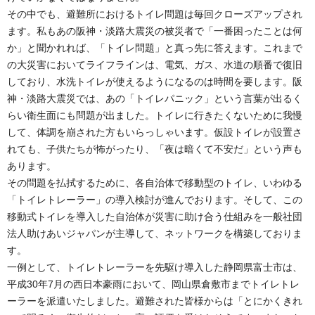
その中でも、避難所におけるトイレ問題は毎回クローズアップされ
ます。私もあの阪神・淡路大震災の被災者で「一番困ったことは何
か」と聞かれれば、「トイレ問題」と真っ先に答えます。これまで
の大災害においてライフラインは、電気、ガス、水道の順番で復旧
しており、水洗トイレが使えるようになるのは時間を要します。阪
神・淡路大震災では、あの「トイレパニック」という言葉が出るく
らい衛生面にも問題が出ました。トイレに行きたくないために我慢
して、体調を崩された方もいらっしゃいます。仮設トイレが設置さ
れても、子供たちが怖がったり、「夜は暗くて不安だ」という声も
あります。
その問題を払拭するために、各自治体で移動型のトイレ、いわゆる
「トイレトレーラー」の導入検討が進んでおります。そして、この
移動式トイレを導入した自治体が災害に助け合う仕組みを一般社団
法人助けあいジャパンが主導して、ネットワークを構築しておりま
す。
一例として、トイレトレーラーを先駆け導入した静岡県富士市は、
平成30年7月の西日本豪雨において、岡山県倉敷市までトイレトレ
ーラーを派遣いたしました。避難された皆様からは「とにかくきれ