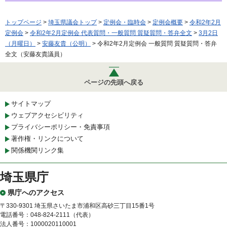
トップページ
>
埼玉県議会トップ
>
定例会・臨時会
>
定例会概要
>
令和2年2月
定例会
>
令和2年2月定例会 代表質問・一般質問 質疑質問・答弁全文
>
3月2日
（月曜日）
>
安藤友貴（公明）
> 令和2年2月定例会 一般質問 質疑質問・答弁
全文（安藤友貴議員）
ページの先頭へ戻る
サイトマップ
ウェブアクセシビリティ
プライバシーポリシー・免責事項
著作権・リンクについて
関係機関リンク集
埼玉県庁
県庁へのアクセス
〒330-9301 埼玉県さいたま市浦和区高砂三丁目15番1号
電話番号：048-824-2111（代表）
法人番号：1000020110001