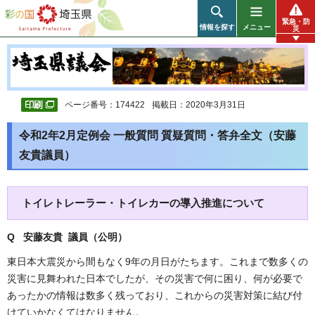
彩の国 埼玉県
緊急・防
情報を探す
メニュー
災
ページ番号：174422
掲載日：2020年3月31日
令和2年2月定例会 一般質問 質疑質問・答弁全文（安藤
友貴議員）
トイレトレーラー・トイレカーの導入推進について
Q 安藤友貴 議員（公明
）
東日本大震災から間もなく9年の月日がたちます。これまで数多くの
災害に見舞われた日本でしたが、その災害で何に困り、何が必要で
あったかの情報は数多く残っており、これからの災害対策に結び付
けていかなくてはなりません。