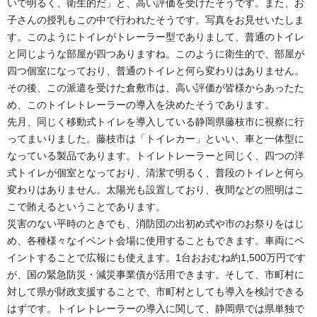
いで明るく、衛生的だ」と、高い評価を受けたそうです。また、お
子さんの授乳もこの中で行われたそうです。写真をお見せいたしま
す。このようにトイレがトレーラー型でありまして、普通のトイレ
と同じような部屋が四つありますね。このように衛生的で、部屋が
四つ個室になっており、普通のトイレと何ら変わりはありません。
その後、この派遣を受けた倉敷市は、高い評価が皆様からあったた
め、このトイレトレーラーの導入を決めたそうであります。
先月、同じく移動式トイレを導入している静岡県藤枝市に視察に行
ってまいりました。藤枝市は「トイレカー」といい、車と一体型に
なっている製品であります。トイレトレーラーと同じく、四つの洋
式トイレが個室となっており、清潔で明るく、普段のトイレと何ら
変わりはありません。太陽光も設置しており、夜間などの照明はこ
こで賄えるということであります。
災害のない平時のときでも、消防団の出初め式や市のお祭りをはじ
め、各種様々なイベント会場に使用することもできます。車両にペ
イントすることで広報にも使えます。1台おおむね約1,500万円です
が、国の緊急防災・減災事業債が活用できます。そして、市町村に
対して県が財政支援することで、市町村としても導入を検討できる
はずです。トイレトレーラーの導入に関して、静岡県では県単独で