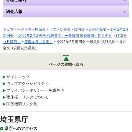
議会広報
トップページ
>
埼玉県議会トップ
>
定例会・臨時会
>
定例会概要
>
令和2年2月
定例会
>
令和2年2月定例会 代表質問・一般質問 質疑質問・答弁全文
>
3月2日
（月曜日）
>
安藤友貴（公明）
> 令和2年2月定例会 一般質問 質疑質問・答弁
全文（安藤友貴議員）
ページの先頭へ戻る
サイトマップ
ウェブアクセシビリティ
プライバシーポリシー・免責事項
著作権・リンクについて
関係機関リンク集
埼玉県庁
県庁へのアクセス