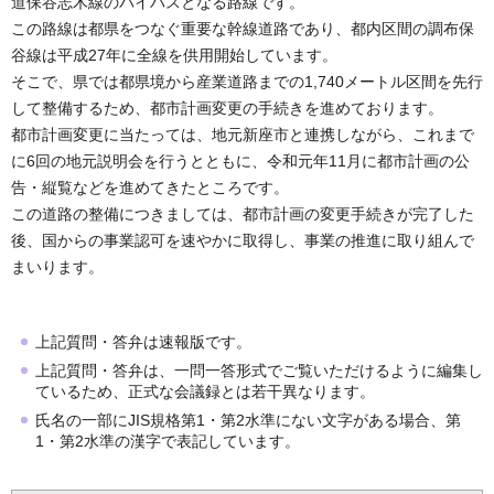
道保谷志木線のバイパスとなる路線です。
この路線は都県をつなぐ重要な幹線道路であり、都内区間の調布保
谷線は平成27年に全線を供用開始しています。
そこで、県では都県境から産業道路までの1,740メートル区間を先行
して整備するため、都市計画変更の手続きを進めております。
都市計画変更に当たっては、地元新座市と連携しながら、これまで
に6回の地元説明会を行うとともに、令和元年11月に都市計画の公
告・縦覧などを進めてきたところです。
この道路の整備につきましては、都市計画の変更手続きが完了した
後、国からの事業認可を速やかに取得し、事業の推進に取り組んで
まいります。
上記質問・答弁は速報版です。
上記質問・答弁は、一問一答形式でご覧いただけるように編集し
ているため、正式な会議録とは若干異なります。
氏名の一部にJIS規格第1・第2水準にない文字がある場合、第
1・第2水準の漢字で表記しています。