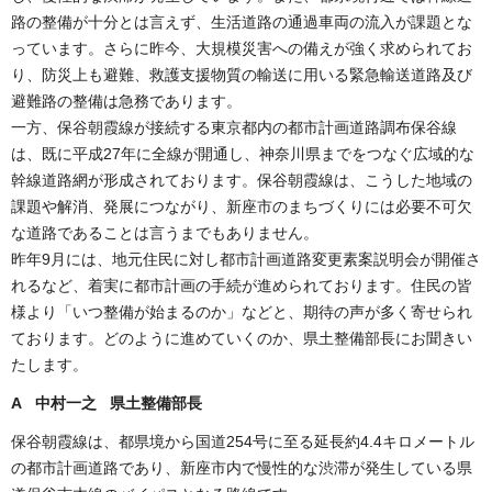
路の整備が十分とは言えず、生活道路の通過車両の流入が課題とな
っています。さらに昨今、大規模災害への備えが強く求められてお
り、防災上も避難、救護支援物質の輸送に用いる緊急輸送道路及び
避難路の整備は急務であります。
一方、保谷朝霞線が接続する東京都内の都市計画道路調布保谷線
は、既に平成27年に全線が開通し、神奈川県までをつなぐ広域的な
幹線道路網が形成されております。保谷朝霞線は、こうした地域の
課題や解消、発展につながり、新座市のまちづくりには必要不可欠
な道路であることは言うまでもありません。
昨年9月には、地元住民に対し都市計画道路変更素案説明会が開催さ
れるなど、着実に都市計画の手続が進められております。住民の皆
様より「いつ整備が始まるのか」などと、期待の声が多く寄せられ
ております。どのように進めていくのか、県土整備部長にお聞きい
たします。
A 中村一之 県土整備部長
保谷朝霞線は、都県境から国道254号に至る延長約4.4キロメートル
の都市計画道路であり、新座市内で慢性的な渋滞が発生している県