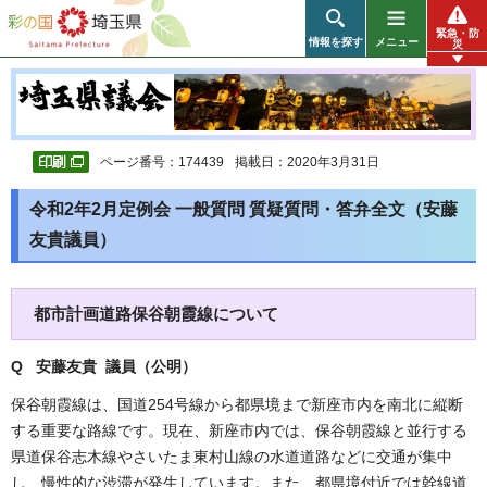
彩の国 埼玉県
緊急・防
情報を探す
メニュー
災
ページ番号：174439
掲載日：2020年3月31日
令和2年2月定例会 一般質問 質疑質問・答弁全文（安藤
友貴議員）
都市計画道路保谷朝霞線について
Q 安藤友貴 議員（公明
）
保谷朝霞線は、国道254号線から都県境まで新座市内を南北に縦断
する重要な路線です。現在、新座市内では、保谷朝霞線と並行する
県道保谷志木線やさいたま東村山線の水道道路などに交通が集中
し、慢性的な渋滞が発生しています。また、都県境付近では幹線道