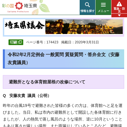
彩の国 埼玉県
緊急・防
情報を探す
メニュー
災
ページ番号：174423
掲載日：2020年3月31日
令和2年2月定例会 一般質問 質疑質問・答弁全文（安藤
友貴議員）
避難所となる体育館屋根の改修について
Q 安藤友貴 議員（公明
）
昨年の台風19号で避難された皆様の多くの方は、体育館へと足を運
びました。当日、私は市内の避難所として開設した各体育館に行き
ましたが、人の熱気で蒸し風呂のような場所、逆に10月ということ
もあり寒さが厳しい場所、また雨漏りしているところなど、避難場