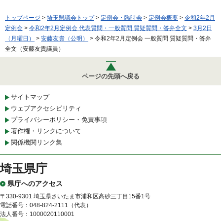
トップページ
>
埼玉県議会トップ
>
定例会・臨時会
>
定例会概要
>
令和2年2月
定例会
>
令和2年2月定例会 代表質問・一般質問 質疑質問・答弁全文
>
3月2日
（月曜日）
>
安藤友貴（公明）
> 令和2年2月定例会 一般質問 質疑質問・答弁
全文（安藤友貴議員）
ページの先頭へ戻る
サイトマップ
ウェブアクセシビリティ
プライバシーポリシー・免責事項
著作権・リンクについて
関係機関リンク集
埼玉県庁
県庁へのアクセス
〒330-9301 埼玉県さいたま市浦和区高砂三丁目15番1号
電話番号：048-824-2111（代表）
法人番号：1000020110001