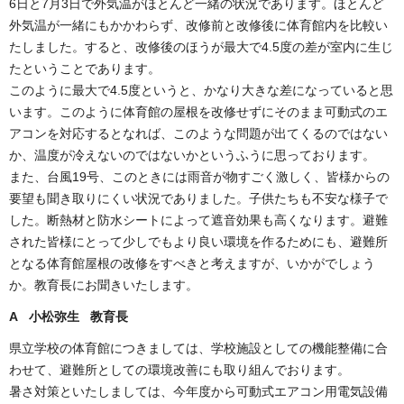
6日と7月3日で外気温がほとんど一緒の状況であります。ほとんど
外気温が一緒にもかかわらず、改修前と改修後に体育館内を比較い
たしました。すると、改修後のほうが最大で4.5度の差が室内に生じ
たということであります。
このように最大で4.5度というと、かなり大きな差になっていると思
います。このように体育館の屋根を改修せずにそのまま可動式のエ
アコンを対応するとなれば、このような問題が出てくるのではない
か、温度が冷えないのではないかというふうに思っております。
また、台風19号、このときには雨音が物すごく激しく、皆様からの
要望も聞き取りにくい状況でありました。子供たちも不安な様子で
した。断熱材と防水シートによって遮音効果も高くなります。避難
された皆様にとって少しでもより良い環境を作るためにも、避難所
となる体育館屋根の改修をすべきと考えますが、いかがでしょう
か。教育長にお聞きいたします。
A 小松弥生 教育長
県立学校の体育館につきましては、学校施設としての機能整備に合
わせて、避難所としての環境改善にも取り組んでおります。
暑さ対策といたしましては、今年度から可動式エアコン用電気設備