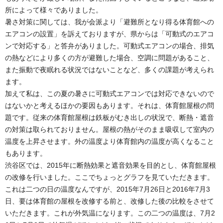
所によって様々でありました。
暑さ対策に関しては、我が会派より「避難所となり得る体育館への
エアコンの設置」を訴えておりますが、県からは「可動式のエアコ
ンで対応する」と答弁がありました。可動式エアコンの場合、排気
の熱などにより多くの方が避難した場合、空調に問題があること、
また振動で夜眠れる状況ではないことなど、多くの課題が考えられ
ます。
加えて私は、この夏の暑さに可動式エアコンでは対応できないので
はないかと考えるほかの要因もあります。それは、体育館屋根の問
題です。従来の体育館屋根は鉄板がむき出しの状況で、断熱・遮音
の対策は取られておりません。屋根の熱がそのまま吸収して室内の
温度を上昇させます。外の温度より体育館内の温度が高くなること
もあります。
渋谷区では、2015年に断熱効果と遮音効果を目的とし、体育館屋根
の改修を行いました。ここでちょっとグラフを見ていただきます。
これは二つの日の温度なんですが、2015年7月26日と2016年7月3
日、要は体育館の屋根を改修する前と、改修した後の比較をさせて
いただきます。これが外気温になります。この二つの温度は、7月2