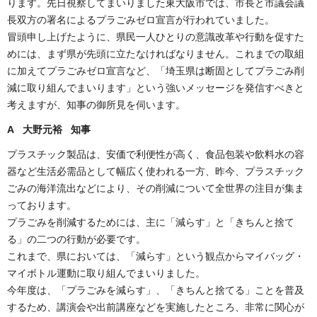
ります。先日視察してまいりました東大阪市では、市長と市議会議
長双方の署名によるプラごみゼロ宣言が行われていました。
冒頭申し上げたように、県民一人ひとりの意識改革や行動を促すた
めには、まず県が先頭に立たなければなりません。これまでの取組
に加えてプラごみゼロ宣言など、「埼玉県は断固としてプラごみ削
減に取り組んでまいります」という強いメッセージを発信すべきと
考えますが、知事の御所見を伺います。
A 大野元裕 知事
プラスチック製品は、安価で利便性が高く、食品包装や飲料水の容
器など生活必需品として幅広く使われる一方、昨今、プラスチック
ごみの海洋流出などにより、その削減について全世界の注目が集ま
っております。
プラごみを削減するためには、主に「減らす」と「きちんと捨て
る」の二つの行動が必要です。
これまで、県においては、「減らす」という観点からマイバッグ・
マイボトル運動に取り組んでまいりました。
今年度は、「プラごみを減らす」、「きちんと捨てる」ことを普及
するため、講演会や出前講座などを実施したところ、非常に関心が