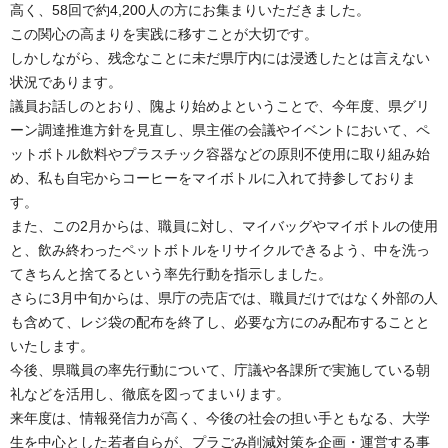
高く、58回で約4,200人の方にお集まりいただきました。
この関心の高まりを実践に移すことが大切です。
しかしながら、残念なことに未だ県庁内には浸透したとは言えない
状況であります。
議員お話しのとおり、隗より始めよということで、今年度、県グリ
ーン調達推進方針を見直し、県主催の会議やイベントにおいて、ペ
ットボトル飲料やプラスチック容器などの原則不使用に取り組み始
め、私も自宅からコーヒーをマイボトルに入れて持参しておりま
す。
また、この2月からは、職員に対し、マイバッグやマイボトルの使用
と、飲み終わったペットボトルをリサイクルできるよう、中を洗っ
てきちんと捨てるという率先行動を指示しました。
さらに3月中旬からは、県庁の売店では、職員だけではなく外部の人
も含めて、レジ袋の配布を終了し、必要な方にのみ配布することと
いたします。
今後、県職員の率先行動について、庁議や各課所で実施している朝
礼などを活用し、徹底を図ってまいります。
来年度は、情報発信力が高く、今後の社会の担い手ともなる、大学
生を中心とした若者自らが、プラごみ削減対策を企画・運営する事