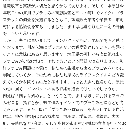
意識改革と実践が大切だと思うからであります。そして、本県は今
年度二つの河川でプラごみの実態調査と五つの河川でマイクロプラ
スチックの調査を実施するとともに、製造販売業者や消費者、市町
村による協議会を立ち上げました。まずは地道な取組に一定の評価
をしたいと思います。
しかし、率直に言いまして、インパクトが弱い、地味であると感じ
ております。川から海にプラごみがどの程度到達しているかを調べ
ることに意味はあると思いますが、埼玉県の河川から海に流れ出る
プラごみが少なければ、それで良いという問題ではありません。海
洋プラごみ問題の本質は、私たちの生活から出るプラごみをいかに
削減していくか、そのために私たち県民のライフスタイルをどう変
えていくかを問うものだと考えます。もっと大きな視点から、県民
の心に届く、インパクトのある取組が必要ではないでしょうか。
例えば「隗より始めよ」ということで、まずは県庁におけるプラご
みゼロを目指すとか、県主催のイベントでのプラごみゼロなどが考
えられます。また、既に「プラごみゼロ宣言」を表明している自治
体は、神奈川県をはじめ栃木県、群馬県、愛知県、滋賀県、大阪
府、長崎県など7府県、そして多数の市町村が同様の宣言を行ってお