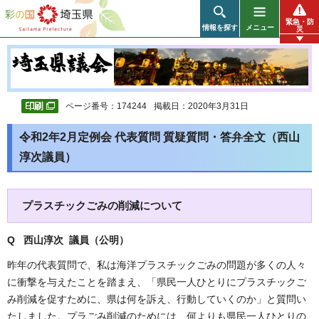
彩の国 埼玉県
緊急・防
情報を探す
メニュー
災
ページ番号：174244
掲載日：2020年3月31日
令和2年2月定例会 代表質問 質疑質問・答弁全文（西山
淳次議員）
プラスチックごみの削減について
Q 西山淳次 議員（公明
）
昨年の代表質問で、私は海洋プラスチックごみの問題が多くの人々
に衝撃を与えたことを踏まえ、「県民一人ひとりにプラスチックご
み削減を促すために、県は何を訴え、行動していくのか」と質問い
たしました。プラごみ削減のためには、何よりも県民一人ひとりの