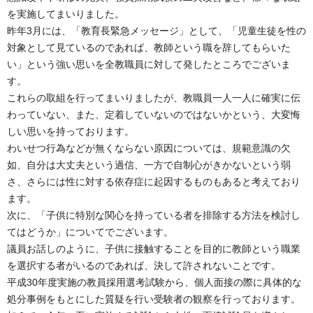
を実施してまいりました。
昨年3月には、「教育長緊急メッセージ」として、「児童生徒を性の
対象として見ているのであれば、教師という職を辞してもらいた
い」という強い思いを全教職員に対して発したところでございま
す。
これらの取組を行ってまいりましたが、教職員一人一人に確実に伝
わっていない、また、定着していないのではないかという、大変悔
しい思いを持っております。
わいせつ行為などが無くならない原因については、規範意識の欠
如、自分は大丈夫という過信、一方で自制心がきかないという弱
さ、さらには性に対する依存症に起因するものもあると考えており
ます。
次に、「子供に特別な関心を持っている者を排除する方法を検討し
てはどうか」についてでございます。
議員お話しのように、子供に接触することを目的に教師という職業
を選択する者がいるのであれば、決して許されないことです。
平成30年度実施の教員採用選考試験から、個人面接の際に具体的な
処分事例をもとにした質疑を行い受験者の観察を行っております。