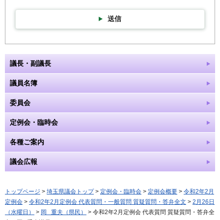
送信
議長・副議長
議員名簿
委員会
定例会・臨時会
各種ご案内
議会広報
トップページ
>
埼玉県議会トップ
>
定例会・臨時会
>
定例会概要
>
令和2年2月
定例会
>
令和2年2月定例会 代表質問・一般質問 質疑質問・答弁全文
>
2月26日
（水曜日）
>
岡 重夫（県民）
> 令和2年2月定例会 代表質問 質疑質問・答弁全