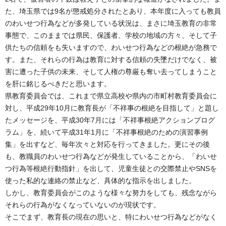
た、埼玉県では9名が懲戒処分されたとあり、本年度に入っても教員
のわいせつ行為などが多発している状況は、まさに埼玉教育の非常
事態で、このままでは県民、保護者、学校の地域の方々、そして子
供たちの信頼をも失いますので、わいせつ行為などの根絶が急務で
す。また、それらの行為は教育に対する信頼の失墜だけでなく、被
害に遭った子供の未来、そして人権の尊厳も奪い去ってしまうこと
を肝に銘じるべきだと思います。
県教育委員会では、これまで県立高校や県内の市町村教育委員会に
対し、平成29年10月に教育長が「不祥事の根絶を目指して」と題し
たメッセージを、平成30年7月には「不祥事根絶アクションプログ
ラム」を、続いて平成31年1月に「不祥事根絶のための演習事例
集」を出すなど、毎年次々と対応を行ってきました。更にその後
も、教職員のわいせつ行為などが発生していることから、「わいせ
つ行為等根絶行動指針」を出して、児童生徒との交際禁止やSNSを
使った私的な連絡の禁止など、具体的な指示を出しました。
しかし、教育委員会がこのような様々な努力をしても、残念ながら
それらの行為がなくなっていないのが現状です。
そこでまず、教育長の現在の思いと、特にわいせつ行為などがなく