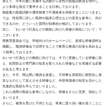
加えて、今年の夏に実施する試験から女性の面接試験員を増やし、
より多様な視点で選考することを計画しております。
御提案の面接試験や適性検査で不適格者を排除することにつきまし
ては、性犯罪に詳しい医師や臨床心理士などの意見を参考に、何が
できるのか、どういった質問が効果的か検討してまいります。
次に、「わいせつ行為などの根絶に向けた研修の強化について」で
ございます。
県教育委員会では、学校向けのホームページに、多様な研修資料を
掲載し、職員研修会で活用することで教育公務員の自覚を高めるよ
う指導しております。
わいせつ行為などの根絶に向けては、すでに実施している研修に加
え、犯罪防止の専門家の知見を取り入れた研修などを実施する必要
があると考えます。
また、今月、岡山県に職員を派遣し、不祥事を原因別に類型化し身
近なものとして捉えさせる研修など、外部有識者の知見を活かした
先進的な取組を学んでまいりました。
これら他県の取組も参考にしながら、研修をさらに充実、強化して
まいります。
さらに、被害を受けた子供たちは、将来に渡り深い傷を負うことに