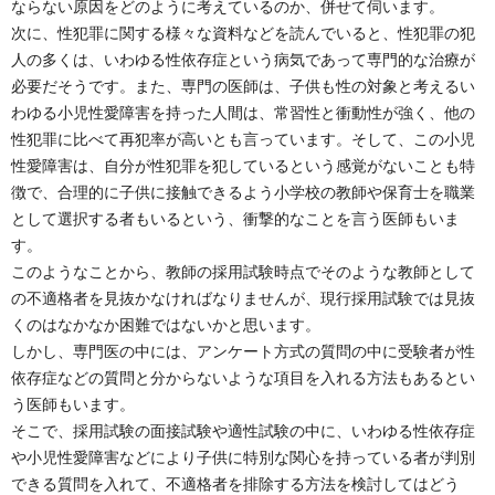
ならない原因をどのように考えているのか、併せて伺います。
次に、性犯罪に関する様々な資料などを読んでいると、性犯罪の犯
人の多くは、いわゆる性依存症という病気であって専門的な治療が
必要だそうです。また、専門の医師は、子供も性の対象と考えるい
わゆる小児性愛障害を持った人間は、常習性と衝動性が強く、他の
性犯罪に比べて再犯率が高いとも言っています。そして、この小児
性愛障害は、自分が性犯罪を犯しているという感覚がないことも特
徴で、合理的に子供に接触できるよう小学校の教師や保育士を職業
として選択する者もいるという、衝撃的なことを言う医師もいま
す。
このようなことから、教師の採用試験時点でそのような教師として
の不適格者を見抜かなければなりませんが、現行採用試験では見抜
くのはなかなか困難ではないかと思います。
しかし、専門医の中には、アンケート方式の質問の中に受験者が性
依存症などの質問と分からないような項目を入れる方法もあるとい
う医師もいます。
そこで、採用試験の面接試験や適性試験の中に、いわゆる性依存症
や小児性愛障害などにより子供に特別な関心を持っている者が判別
できる質問を入れて、不適格者を排除する方法を検討してはどう