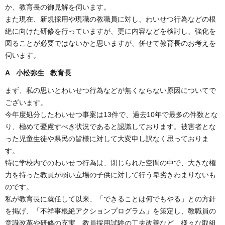
か、教育長の御見解を伺います。
また現在、新規採用や現職の教職員に対し、わいせつ行為などの根
絶に向けた研修を行っていますが、更に内容などを検討し、強化を
図ることが必要ではないかと思いますが、併せて教育長のお考えを
伺います。
A 小松弥生 教育長
まず、私の思いとわいせつ行為などが無くならない原因についてで
ございます。
今年度処分したわいせつ事案は13件で、過去10年で最多の件数とな
り、極めて憂慮すべき状況であると認識しております。被害者とな
った児童生徒や県民の皆様に対して大変申し訳なく思っておりま
す。
特に学校内でのわいせつ行為は、閉じられた空間の中で、大きな権
力を持った教員が弱い立場の子供に対して行う卑劣きわまりないも
のです。
私が教育長に就任して以来、「できることは何でもやる」との方針
を掲げ、「不祥事根絶アクションプログラム」を策定し、教職員の
意識改革や研修の充実、教員採用試験の工夫改善など、様々な取組