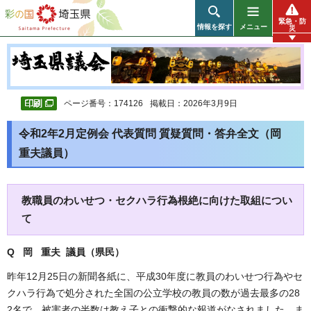
彩の国 埼玉県
緊急・防
情報を探す
メニュー
災
ページ番号：174126
掲載日：2026年3月9日
令和2年2月定例会 代表質問 質疑質問・答弁全文（岡
重夫議員）
教職員のわいせつ・セクハラ行為根絶に向けた取組につい
て
Q 岡 重夫 議員（県民
）
昨年12月25日の新聞各紙に、平成30年度に教員のわいせつ行為やセ
クハラ行為で処分された全国の公立学校の教員の数が過去最多の28
2名で、被害者の半数は教え子との衝撃的な報道がなされました。ま