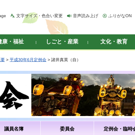
age
文字サイズ・色合い変更
音声読み上げ
ふりがなON
健康・福祉
しごと・産業
文化・教育
概要
>
平成30年6月定例会
> 諸井真英（自）
議員名簿
委員会
定例会・臨時