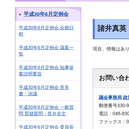
平成30年6月定例会
諸井真英
平成30年6月定例会 会期日
程
平成30年6月定例会 議案一
現在、情報はあ
覧
平成30年6月定例会 知事提
案説明要旨
お問い合
平成30年6月定例会 意見
書・決議
議会事務局
政
郵便番号330
平成30年6月定例会 一般質
電話：048-830
問 質疑質問・答弁全文
ファックス：048
平成30年6月定例会 委員長