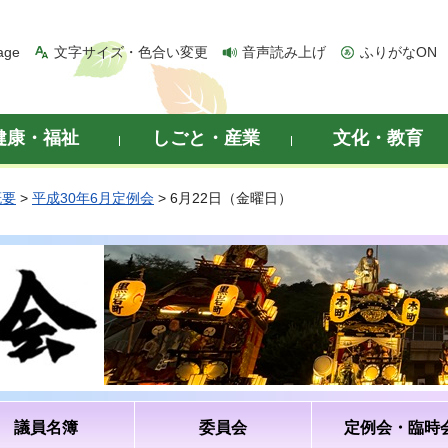
age
文字サイズ・色合い変更
音声読み上げ
ふりがなON
健康・福祉
しごと・産業
文化・教育
概要
>
平成30年6月定例会
> 6月22日（金曜日）
議員名簿
委員会
定例会・臨時