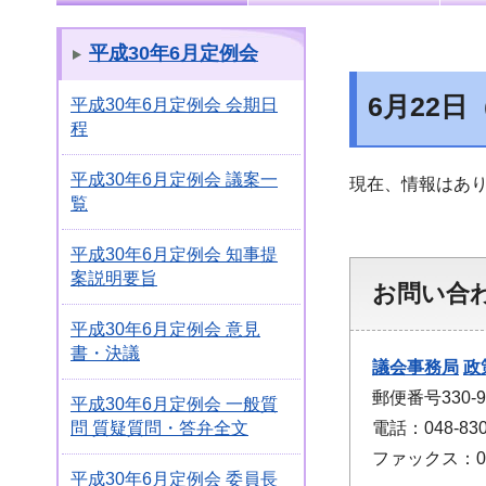
平成30年6月定例会
6月22日
平成30年6月定例会 会期日
程
平成30年6月定例会 議案一
現在、情報はあ
覧
平成30年6月定例会 知事提
案説明要旨
お問い合
平成30年6月定例会 意見
書・決議
議会事務局
政
郵便番号330
平成30年6月定例会 一般質
電話：048-830
問 質疑質問・答弁全文
ファックス：048
平成30年6月定例会 委員長