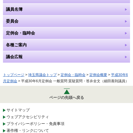
議員名簿
委員会
定例会・臨時会
各種ご案内
議会広報
トップページ
>
埼玉県議会トップ
>
定例会・臨時会
>
定例会概要
>
平成30年6
月定例会
> 平成30年6月定例会 一般質問 質疑質問・答弁全文（細田善則議員）
ページの先頭へ戻る
サイトマップ
ウェブアクセシビリティ
プライバシーポリシー・免責事項
著作権・リンクについて