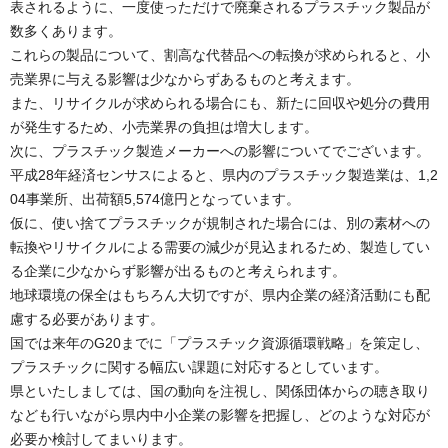
表されるように、一度使っただけで廃棄されるプラスチック製品が
数多くあります。
これらの製品について、割高な代替品への転換が求められると、小
売業界に与える影響は少なからずあるものと考えます。
また、リサイクルが求められる場合にも、新たに回収や処分の費用
が発生するため、小売業界の負担は増大します。
次に、プラスチック製造メーカーへの影響についてでございます。
平成28年経済センサスによると、県内のプラスチック製造業は、1,2
04事業所、出荷額5,574億円となっています。
仮に、使い捨てプラスチックが規制された場合には、別の素材への
転換やリサイクルによる需要の減少が見込まれるため、製造してい
る企業に少なからず影響が出るものと考えられます。
地球環境の保全はもちろん大切ですが、県内企業の経済活動にも配
慮する必要があります。
国では来年のG20までに「プラスチック資源循環戦略」を策定し、
プラスチックに関する幅広い課題に対応するとしています。
県といたしましては、国の動向を注視し、関係団体からの聴き取り
なども行いながら県内中小企業の影響を把握し、どのような対応が
必要か検討してまいります。