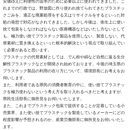
安価ゆえに利便性の追求のために必要以上に使われてきました。こ
れまでの行政では、野放図に作り使われ捨てられてきたプラスチッ
クごみを、適正な廃棄処理をする又はリサイクルをするといった対
処の発想で対応がなされてきました。しかし今後は、衛生上に使い
捨て包装をしなければならない医療機器などはいたし方ないとして
も、極力使い捨てプラスチック製品を使用しない、製造しない、代
替素材に置き換えるといった根本的解決という視点で取り組んでい
く必要があると思います。
プラスチックの代替素材としては、でん粉や絹など自然に返る生分
解性プラスチックなどが開発され始めております。今後の埼玉県の
プラスチック製品の利用の在り方について、環境部長にお考えをお
伺いします。
また、利用者である県民の消費者教育の中に、使い捨てプラスチッ
クを極力使わないという考え方を取り入れるべきだと考えますが、
県民生活部長に御所見をお伺いいたします。
また、これまでプラスチック包装で提供することが定着している小
売業界、また使い捨てプラスチックを製造しているメーカーにどの
程度影響が予想されるのか、産業労働部長に御所見をお伺いいたし
ます。