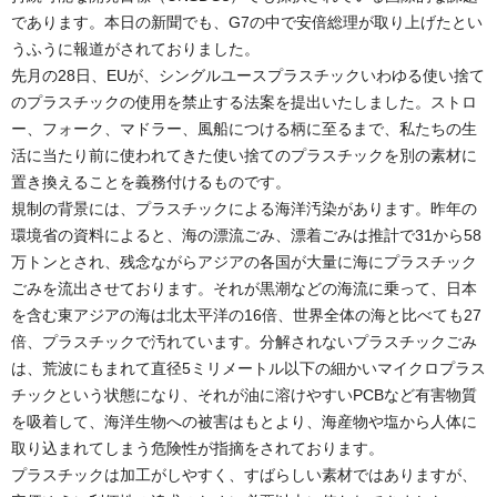
であります。本日の新聞でも、G7の中で安倍総理が取り上げたとい
うふうに報道がされておりました。
先月の28日、EUが、シングルユースプラスチックいわゆる使い捨て
のプラスチックの使用を禁止する法案を提出いたしました。ストロ
ー、フォーク、マドラー、風船につける柄に至るまで、私たちの生
活に当たり前に使われてきた使い捨てのプラスチックを別の素材に
置き換えることを義務付けるものです。
規制の背景には、プラスチックによる海洋汚染があります。昨年の
環境省の資料によると、海の漂流ごみ、漂着ごみは推計で31から58
万トンとされ、残念ながらアジアの各国が大量に海にプラスチック
ごみを流出させております。それが黒潮などの海流に乗って、日本
を含む東アジアの海は北太平洋の16倍、世界全体の海と比べても27
倍、プラスチックで汚れています。分解されないプラスチックごみ
は、荒波にもまれて直径5ミリメートル以下の細かいマイクロプラス
チックという状態になり、それが油に溶けやすいPCBなど有害物質
を吸着して、海洋生物への被害はもとより、海産物や塩から人体に
取り込まれてしまう危険性が指摘をされております。
プラスチックは加工がしやすく、すばらしい素材ではありますが、