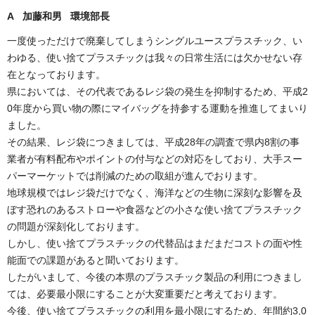
A 加藤和男 環境部長
一度使っただけで廃棄してしまうシングルユースプラスチック、い
わゆる、使い捨てプラスチックは我々の日常生活には欠かせない存
在となっております。
県においては、その代表であるレジ袋の発生を抑制するため、平成2
0年度から買い物の際にマイバッグを持参する運動を推進してまいり
ました。
その結果、レジ袋につきましては、平成28年の調査で県内8割の事
業者が有料配布やポイントの付与などの対応をしており、大手スー
パーマーケットでは削減のための取組が進んでおります。
地球規模ではレジ袋だけでなく、海洋などの生物に深刻な影響を及
ぼす恐れのあるストローや食器などの小さな使い捨てプラスチック
の問題が深刻化しております。
しかし、使い捨てプラスチックの代替品はまだまだコストの面や性
能面での課題があると聞いております。
したがいまして、今後の本県のプラスチック製品の利用につきまし
ては、必要最小限にすることが大変重要だと考えております。
今後、使い捨てプラスチックの利用を最小限にするため、年間約3,0