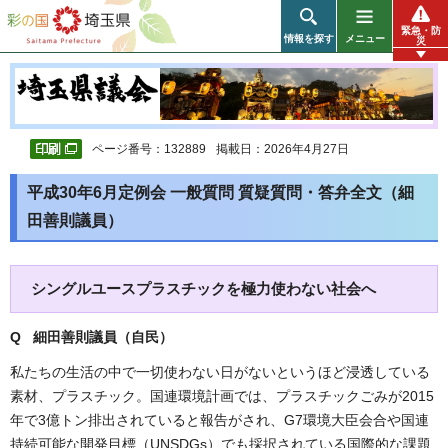
彩の国 埼玉県
緊急・防
情報を探す
メニュー
災
ページ番号：132889
掲載日：2026年4月27日
平成30年6月定例会 一般質問 質疑質問・答弁全文（細
田善則議員）
シングルユースプラスチックを極力使わない社会へ
Q 細田善則議員（自民）
私たちの生活の中で一切使わない日がないというほど浸透している
素材、プラスチック。国連環境計画では、プラスチックごみが2015
年で3億トン排出されていると報告がされ、G7環境大臣会合や国連
持続可能な開発目標（UNSDGs）でも採択されている国際的な課題