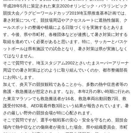
平成28年5月に策定された東京2020オリンピック・パラリンピック
競技大会／ラグビーワールドカップ2019埼玉県推進基本計画では、
暑さ対策について、競技場周辺やアクセスルートに遮熱性舗装、ク
ールスポットの整備や植栽による日陰づくりを実施するとありま
す。今後、県や市町村、各種団体などが連携して暑さ対策に対する
取組を進めていく必要があると思います。特に、サッカーとバスケ
ットボールは県有施設での試合となり、暑さ対策は県が実施しなく
てはなりません。
そこで質問です。埼玉スタジアム2002とさいたまスーパーアリーナ
周辺での暑さ対策はどのように取り組んでいくのか、都市整備部長
にお伺いします。
加えて、炎天下の競技観戦であることから、多数の熱中症患者等の
救護・救急搬送が想定されます。なお、本年2月の寒い時期に行われ
た東京マラソンでも救急搬送者が16名、救急車両出動回数7回、救
護受付928名、AED装着件数3回という結果が報告されています。暑
さの厳しい野外の競技会場が特に心配されます。
そこで質問ですが、選手や観戦客の安心・安全を守るため、競技会
場内で熱中症などの傷病者が発生した場合、県や組織委員会、市町