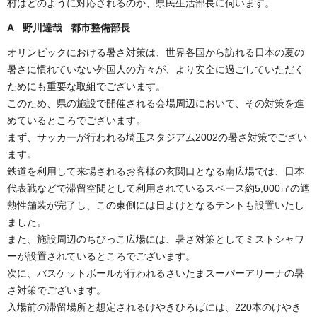
村はどのように対応されるのか、県民生活部長に伺います。
A 野川達哉 都市整備部長
オリンピックにおける暑さ対策は、世界各国から訪れる日本の夏の
暑さに慣れていない外国人の方々が、より安全に過ごしていただく
ためにも重要な取組でございます。
このため、県の施設で開催される会場周辺において、その対策を進
めているところでございます。
まず、サッカーが行われる埼玉スタジアム2002の暑さ対策でござい
ます。
鉄道を利用して来場されるお客様の玄関口となる南広場では、日本
代表戦などで滞留空間として利用されているスペース約5,000㎡の遮
熱性舗装が完了し、この東側には日よけとなるテントも設置いたし
ました。
また、施設周辺のちびっこ広場には、暑さ対策としてミストシャワ
ーが設置されているところでございます。
次に、バスケットボールが行われるさいたまスーパーアリーナの暑
さ対策でございます。
入場前の滞留場所と想定されるけやきひろばには、220本のけやき