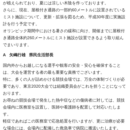
が植えられており、夏には涼しい木陰を作っております。
さらに、現在、屋根付き通路の一部約60メートルに設置されている
ミスト施設について、更新・拡張を図るため、平成30年度に実施設
計を行う予定です。
オリンピック期間中における暑さの緩和に向け、開催までに屋根付
き通路全体約260メートルにミスト施設が設置できるよう取り組ん
でまいります。
A 矢嶋行雄 県民生活部長
国内外からお越しになる選手や観客の安全・安心を確保すること
は、大会を運営する者の最も重要な責務でございます。
特に、多くの人が詰めかける競技会場では、万全の体制づくりが必
要であり、東京2020大会では組織委員会がこれを担うことになって
おります。
お尋ねの競技会場で発生した熱中症などの傷病者に対しては、競技
会場内に医務室を設置し、医師や看護師を配置して対応いたしま
す。
軽症であればこの医務室で応急処置を行いますが、更に治療が必要
な場合には、会場内に配備した救急車で病院に搬送いたします。