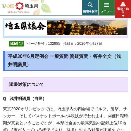
彩の国 埼玉県
緊急・防
情報を探す
メニュー
災
ページ番号：132985
掲載日：2026年4月27日
平成30年6月定例会 一般質問 質疑質問・答弁全文（浅
井明議員）
猛暑対策について
Q 浅井明議員（自民）
東京2020オリンピックでは、埼玉県内の四会場でゴルフ、射撃、サ
ッカー、そしてバスケットボールの4競技が行われます。開催日程時
期が真夏ということですが、本県は全国の最高気温の記録上位10地
点に2市が入っている状況であり、猛暑に対する対策が不可欠です。