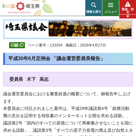
彩の国 埼玉県
緊急・防
情報を探す
メニュー
災
ページ番号：133204
掲載日：2026年4月27日
平成30年6月定例会 「議会運営委員長報告」
委員長 木下 高志
議会運営委員会における審査経過の概要について、御報告申し上げ
ます。
本委員会に付託されました案件は、平成29年議請第4号「政務活動
費の支出を証明する領収書のインターネット公開を求める請願」、
議請第2号「国内のすべての原発について再稼働させないことを国に
求める請願」、議請第3号「すべての原子力発電の廃止及び自然エネ