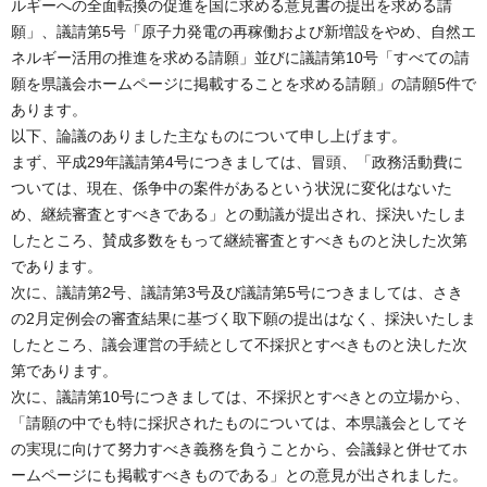
ルギーへの全面転換の促進を国に求める意見書の提出を求める請
願」、議請第5号「原子力発電の再稼働および新増設をやめ、自然エ
ネルギー活用の推進を求める請願」並びに議請第10号「すべての請
願を県議会ホームページに掲載することを求める請願」の請願5件で
あります。
以下、論議のありました主なものについて申し上げます。
まず、平成29年議請第4号につきましては、冒頭、「政務活動費に
ついては、現在、係争中の案件があるという状況に変化はないた
め、継続審査とすべきである」との動議が提出され、採決いたしま
したところ、賛成多数をもって継続審査とすべきものと決した次第
であります。
次に、議請第2号、議請第3号及び議請第5号につきましては、さき
の2月定例会の審査結果に基づく取下願の提出はなく、採決いたしま
したところ、議会運営の手続として不採択とすべきものと決した次
第であります。
次に、議請第10号につきましては、不採択とすべきとの立場から、
「請願の中でも特に採択されたものについては、本県議会としてそ
の実現に向けて努力すべき義務を負うことから、会議録と併せてホ
ームページにも掲載すべきものである」との意見が出されました。