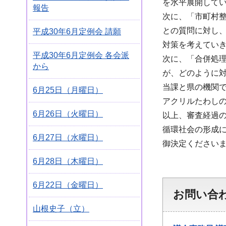
を水平展開して
報告
次に、「市町村
との質問に対し
平成30年6月定例会 請願
対策を考えてい
平成30年6月定例会 各会派
次に、「合併処
から
が、どのように対
当課と県の機関
6月25日（月曜日）
アクリルたわし
6月26日（火曜日）
以上、審査経過
循環社会の形成
6月27日（水曜日）
御決定ください
6月28日（木曜日）
6月22日（金曜日）
お問い合
山根史子（立）