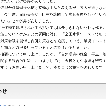
いきたい」との答弁がありました。
整備型合併処理浄化槽は有効な手法と考えるが、導入が進まな
、「今年度、副部長等が市町村を訪問して意見交換を行ってい
きたい」との答弁がありました。
理浄化槽で処理された生活排水でも除去しきれない汚れは残る
策していくのか」との質問に対し、「全国水質ワースト5河川
で対策会議を開催し台所対策などを協議している。環境イベン
の配布など啓発を行っている」との答弁がありました。
の概要について申し上げましたが、「自然環境の保全・再生、
に関する総合的対策」につきましては、今後とも引き続き審査
ますようお願い申し上げまして、本委員会の報告を終わります
わせ