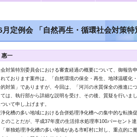
年6月定例会 「自然再生・循環社会対策
 惠一
社会対策特別委員会における審査経過の概要について、御報告
されております案件は、「自然環境の保全・再生、地球温暖化
合的対策」でありますが、今回は、「河川の水質保全の推進に
しては、執行部から詳細な説明を受け、その後、質疑を行いま
について申し上げます。
理浄化槽の多い地域における合併処理浄化槽への集中的な転換
とのことだが、平成37年度の生活排水処理率100パーセント
、「単独処理浄化槽の多い地域がある市町村に対し、重点的に