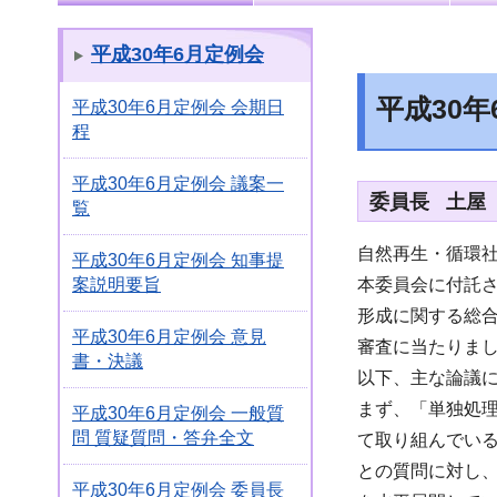
平成30年6月定例会
平成30
平成30年6月定例会 会期日
程
平成30年6月定例会 議案一
委員長 土屋
覧
自然再生・循環
平成30年6月定例会 知事提
本委員会に付託
案説明要旨
形成に関する総
平成30年6月定例会 意見
審査に当たりま
書・決議
以下、主な論議
まず、「単独処
平成30年6月定例会 一般質
問 質疑質問・答弁全文
て取り組んでいる
との質問に対し
平成30年6月定例会 委員長