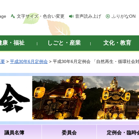
age
文字サイズ・色合い変更
音声読み上げ
ふりがなON
健康・福祉
しごと・産業
文化・教育
概要
>
平成30年6月定例会
> 平成30年6月定例会 「自然再生・循環社
議員名簿
委員会
定例会・臨時