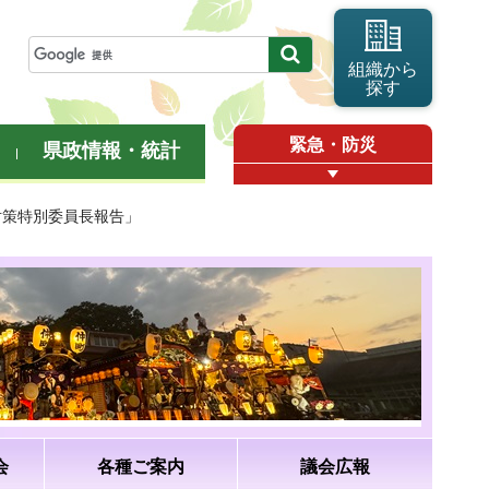
組織から
探す
緊急・防災
県政情報・統計
会対策特別委員長報告」
会
各種ご案内
議会広報