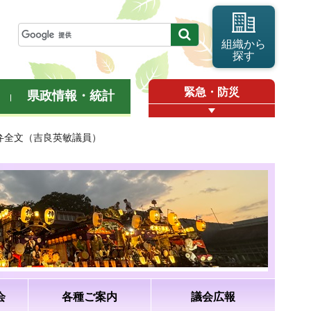
組織から
探す
緊急・防災
県政情報・統計
答弁全文（吉良英敏議員）
会
各種ご案内
議会広報