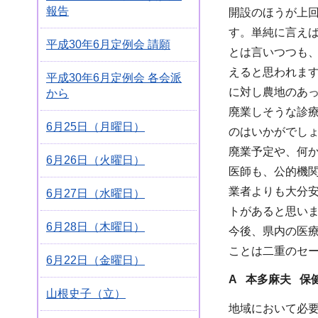
報告
開設のほうが上回
す。単純に言え
平成30年6月定例会 請願
とは言いつつも
えると思われま
平成30年6月定例会 各会派
に対し農地のあ
から
廃業しそうな診
6月25日（月曜日）
のはいかがでし
廃業予定や、何
6月26日（火曜日）
医師も、公的機
業者よりも大分
6月27日（水曜日）
トがあると思い
6月28日（木曜日）
今後、県内の医
ことは二重のセ
6月22日（金曜日）
A 本多麻夫 保
山根史子（立）
地域において必