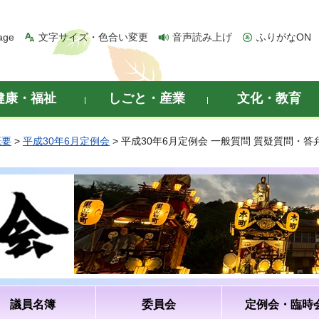
age
文字サイズ・色合い変更
音声読み上げ
ふりがなON
健康・福祉
しごと・産業
文化・教育
概要
>
平成30年6月定例会
> 平成30年6月定例会 一般質問 質疑質問・
議員名簿
委員会
定例会・臨時