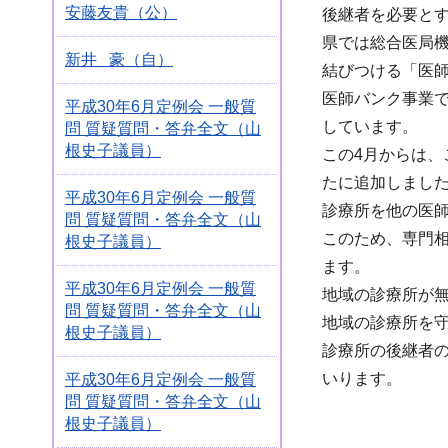
安藤友貴（公）
後継者を必要と
県では総合医局
新井 豪（自）
結びつける「医
医師バンク事業
平成30年6月定例会 一般質
しています。
問 質疑質問・答弁全文（山
根史子議員）
この4月からは
たに追加しまし
平成30年6月定例会 一般質
診療所を他の医
問 質疑質問・答弁全文（山
このため、専門
根史子議員）
ます。
平成30年6月定例会 一般質
地域の診療所が
問 質疑質問・答弁全文（山
地域の診療所を
根史子議員）
診療所の後継者
いります。
平成30年6月定例会 一般質
問 質疑質問・答弁全文（山
根史子議員）