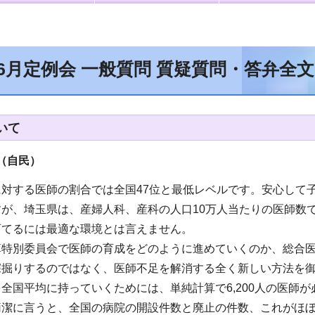
年6月定例会 一般質問 質疑質問・答弁全
いて
（自民）
に対する医師の割合では全国47位と最低レベルです。安心して
が、埼玉県は、産婦人科、産科の人口10万人当たりの医師数
育てるには最適な環境とは言えません。
算特別委員会で医師の育成をどのように進めていくのか、総合
深掘りするのではなく、医師不足を解消する全く新しい方法を
全国平均に持っていくためには、単純計算で6,200人の医師
簡潔に言うと、全国の病院の開設件数と廃止の件数、これがほ