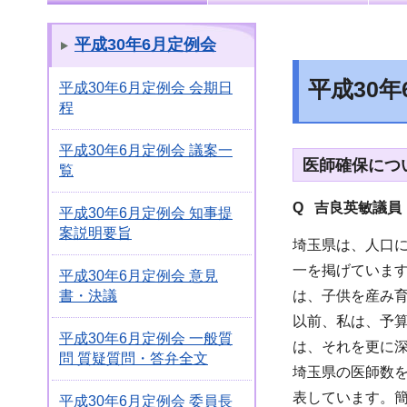
平成30年6月定例会
平成30
平成30年6月定例会 会期日
程
平成30年6月定例会 議案一
医師確保につ
覧
Q 吉良英敏議員
平成30年6月定例会 知事提
案説明要旨
埼玉県は、人口
一を掲げています
平成30年6月定例会 意見
は、子供を産み
書・決議
以前、私は、予
平成30年6月定例会 一般質
は、それを更に
問 質疑質問・答弁全文
埼玉県の医師数を
表しています。
平成30年6月定例会 委員長