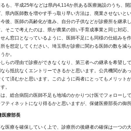
るも、平成25年などは県内4,114か所ある医療施設のうち、開
ば、県内医師数を増やす手っ取り早い方法は、廃業させないと
、今後、医師の高齢化が進み、自分の子供などが診療所を継承
す。そこで考えたのは、県が農業の担い手育成事業と同じ対応
っせん窓口となっているように、医師不足にも同様の仕組みを
療所を想定してください。埼玉県が診療に関わる医師の数を減
ょうか。
かしらの理由で診療ができなくなり、第三者への継承を希望し
関なら抵抗なくエントリーできるかと思います。公共機関があ
安くて済むかと思います。このように両者にとってもメリット
ます。
療は、総合病院の医師不足も地域のかかりつけ医でフォローし
ーフティネットになり得るかと思いますが、保健医療部長の御
健医療部長
要な医療を確保していく上で、診療所の後継者の確保は一つの