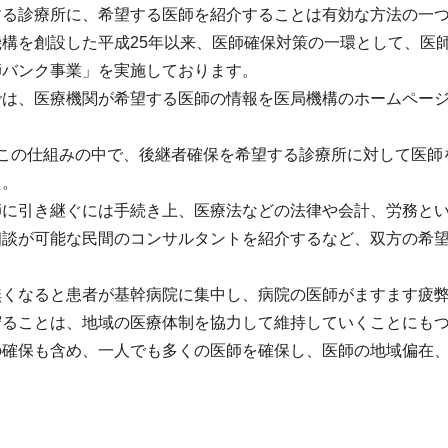
する診療所に、希望する医師を紹介することは有効な方法の一
機構を創設した平成25年以来、医師確保対策の一環として、医
師バンク事業」を実施しております。
では、医療機関が希望する医師の情報を医局機構のホームペー
、この仕組みの中で、後継者確保を希望する診療所に対して医師
た。
師に引き継ぐには手続き上、医療法などの法律や会計、労務と
相談が可能な民間のコンサルタントを紹介するなど、双方の希
無くなると患者が基幹病院に集中し、病院の医師がますます疲
守ることは、地域の医療体制を協力して維持していくことにも
の確保も含め、一人でも多くの医師を確保し、医師の地域偏在