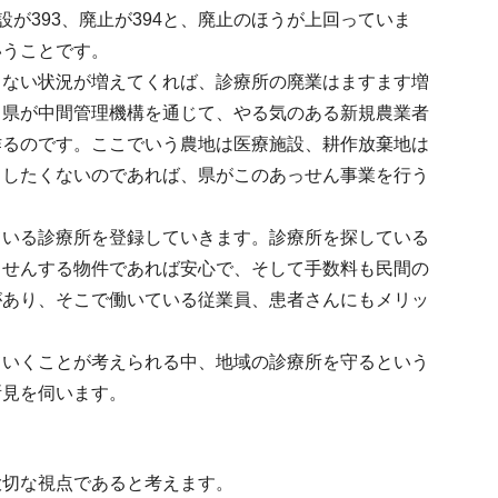
設が393、廃止が394と、廃止のほうが上回っていま
いうことです。
しない状況が増えてくれば、診療所の廃業はますます増
、県が中間管理機構を通じて、やる気のある新規農業者
作るのです。ここでいう農地は医療施設、耕作放棄地は
らしたくないのであれば、県がこのあっせん事業を行う
ている診療所を登録していきます。診療所を探している
っせんする物件であれば安心で、そして手数料も民間の
があり、そこで働いている従業員、患者さんにもメリッ
ていくことが考えられる中、地域の診療所を守るという
所見を伺います。
大切な視点であると考えます。