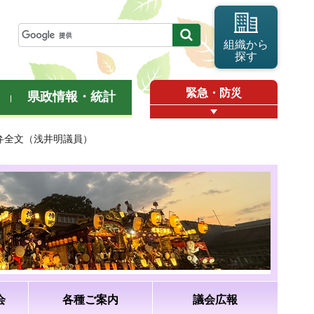
組織から
探す
緊急・防災
県政情報・統計
答弁全文（浅井明議員）
会
各種ご案内
議会広報