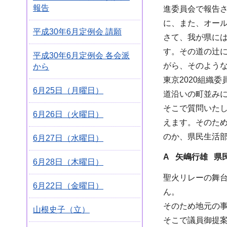
報告
進委員会で報告
に、また、オー
平成30年6月定例会 請願
さて、我が県に
す。その道の辻
平成30年6月定例会 各会派
がら、そのよう
から
東京2020組織
6月25日（月曜日）
道沿いの町並み
そこで質問いた
6月26日（火曜日）
えます。そのた
のか、県民生活
6月27日（水曜日）
A 矢嶋行雄 県
6月28日（木曜日）
聖火リレーの舞
6月22日（金曜日）
ん。
そのため地元の
山根史子（立）
そこで議員御提