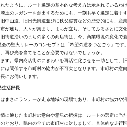
されたように、ルート選定の基本的な考え方は示されているわけ
ル埼玉のレガシーを創出するためにも、一刻も早く選定に着手
は旧中山道、旧日光街道並びに秩父縦貫などの歴史的にも、産
に市が建ち、人々が集まり、まちが立ち、そしてふるさとに文
な旧街道沿いのまちの多くの商店街は、今、商業環境の変化で
委員会の聖火リレーのコンセプトは「希望の道をつなごう」で
に、再び光を当てることが必要ではないでしょうか。
します。県内商店街のにぎわいを再活性化させる一助として、
めには関係する市町村の協力が不可欠となります。市町村の意
部長にお伺いします。
民生活部長
台はまさにランナーが走る地域の現場であり、市町村の協力や
事情に通じた市町村の意向や意見の把握は、ルートの選定に当
案のとおり、県内の全ての市町村に対しまして、具体的な走行