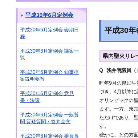
平成30年6月定例会
平成30
平成30年6月定例会 会期日
程
平成30年6月定例会 議案一
県内聖火リレ
覧
Q 浅井明議員（
平成30年6月定例会 知事提
案説明要旨
昨年9月の県民生
づき、4月以降
平成30年6月定例会 意見
オリンピックの
書・決議
ます。一方、東京
平成30年6月定例会 一般質
ただけであり、
問 質疑質問・答弁全文
す。
確かに、どの方面
平成30年6月定例会 委員長