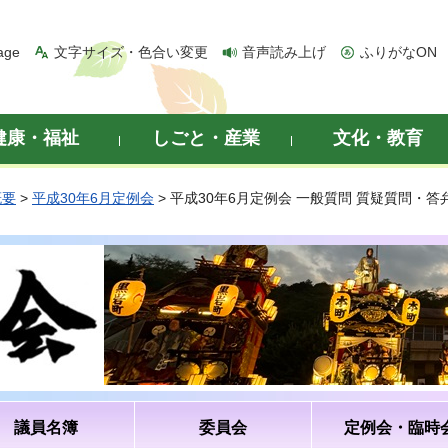
age
文字サイズ・色合い変更
音声読み上げ
ふりがなON
健康・福祉
しごと・産業
文化・教育
概要
>
平成30年6月定例会
> 平成30年6月定例会 一般質問 質疑質問・
議員名簿
委員会
定例会・臨時