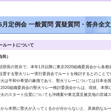
年6月定例会 一般質問 質疑質問・答弁全
ールートについて
自民）
活部長の答弁で、本年1月以降に東京2020組織委員会から各
に設置する聖火リレー実行委員会でルートを検討するとのことで
聖火は平和や希望の象徴であり、聖火リレーについては日本全
2020組織委員会の聖火リレー検討委員会からは、現状、本県
聖火のスタート位置についても沖縄案や東北震災被災地の宮城
から本県に聖火が入ってくるかが分からないと、具体的なルー