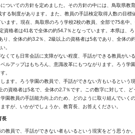
得についての方針を定めました。その方針の中には、鳥取県教
助成する制度があります。また、教員の手話検定取得人数の目標
ています。現在、鳥取県のろう学校2校の教員、全部で75名中、
検定資格者は41名で全体の約54.7％となっています。本県は、
あり、全体の約3.2％、2級以上の資格者は5名であり、全体の
低い。
がなくても日常会話に支障がない程度、手話ができる教員がい
レベルアップはもちろん、意識改革にもつながります。ろう学
ます。
きします。ろう学園の教員で、手話ができない方もいるという
上の資格者は5名で、全体の2.7％です。この数字に対して、
う学園教員の手話能力向上のため、どのように取り組んでいく
えますが、いかがでしょうか。教育長、お答えください。
育長
園の教員で、手話ができない者もいるという現実をどう思うか