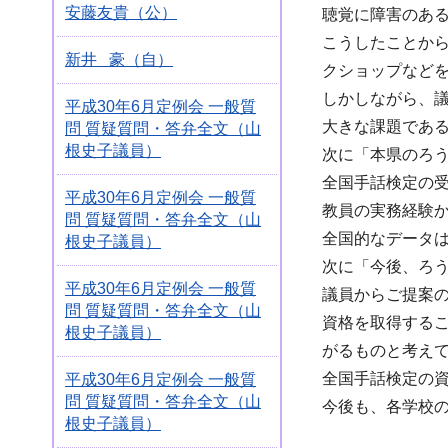
安藤友貴（公）
聴覚に障害のあ
こうしたことか
新井 豪（自）
クショップなど
しかしながら、
平成30年6月定例会 一般質
大きな課題であ
問 質疑質問・答弁全文（山
根史子議員）
次に「本県のろう
全国手話検定の受
平成30年6月定例会 一般質
教員の実務経験
問 質疑質問・答弁全文（山
全国的なデータ
根史子議員）
次に「今後、ろ
平成30年6月定例会 一般質
議員からご提案
問 質疑質問・答弁全文（山
資格を取得する
根史子議員）
がるものと考え
全国手話検定の
平成30年6月定例会 一般質
問 質疑質問・答弁全文（山
今後も、各学校
根史子議員）