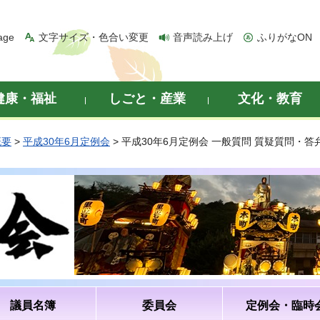
age
文字サイズ・色合い変更
音声読み上げ
ふりがなON
健康・福祉
しごと・産業
文化・教育
概要
>
平成30年6月定例会
> 平成30年6月定例会 一般質問 質疑質問・
議員名簿
委員会
定例会・臨時