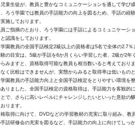
る児童生徒が、教員と豊かなコミュニケーションを通して学び
ら、ろう学園では教員の手話能力の向上を図るため、手話の経
を実施しております。
議員ご指摘のとおり、ろう学園には手話によるコミュニケーシ
ると認識をしております。
学園教員の全国手話検定2級以上の資格者は5名で全体の2.7
験の目安は、5級が手話を6か月くらい学習した者、2級が2年
からみますと、資格取得可能な教員も相当数いると考えており
はなく比較はできませんが、実態からみると取得率は低いもの
う学園教員の手話能力向上と全国手話検定をとりやすい環境を
のありました、全国手話検定の資格取得は、手話能力を客観的
ことで、さらに高いレベルにチャレンジしたいといった意欲の
ております。
資格取得に向けて、DVDなどの学習教材の充実に取り組み、教
の手話研修会の充実を図るなど、手話能力の向上に向けてしっ