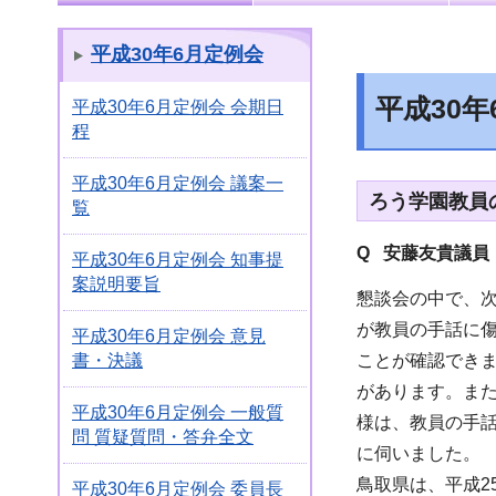
平成30年6月定例会
平成30
平成30年6月定例会 会期日
程
平成30年6月定例会 議案一
ろう学園教員
覧
Q 安藤友貴議員
平成30年6月定例会 知事提
案説明要旨
懇談会の中で、
が教員の手話に
平成30年6月定例会 意見
ことが確認でき
書・決議
があります。ま
平成30年6月定例会 一般質
様は、教員の手
問 質疑質問・答弁全文
に伺いました。
鳥取県は、平成2
平成30年6月定例会 委員長