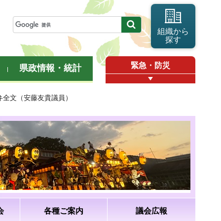
組織から
探す
緊急・防災
県政情報・統計
答弁全文（安藤友貴議員）
会
各種ご案内
議会広報