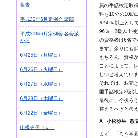
報告
員の手話検定取
料を10分の10
平成30年6月定例会 請願
を50％以上とし
96％、2級以上
平成30年6月定例会 各会派
の資格者は6名で
から
ます。余りにも
6月25日（月曜日）
もちろん、資格
ことによって、
6月26日（火曜日）
しいと考えてい
それでは、お聞
6月27日（水曜日）
国手話検定2級以
6月28日（木曜日）
最後に、今後ろ
整えるべきと考
6月22日（金曜日）
A 小松弥生 教
山根史子（立）
まず、「ろう学