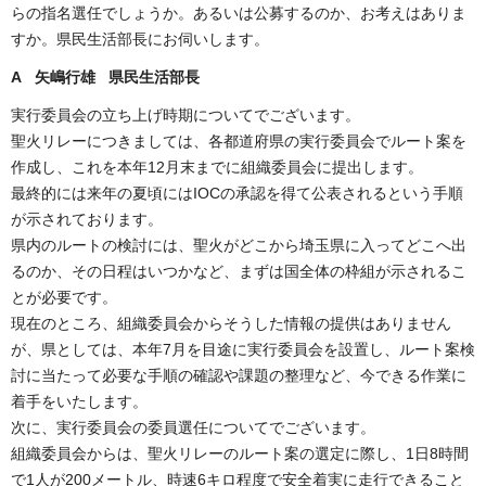
らの指名選任でしょうか。あるいは公募するのか、お考えはありま
すか。県民生活部長にお伺いします。
A 矢嶋行雄 県民生活部長
実行委員会の立ち上げ時期についてでございます。
聖火リレーにつきましては、各都道府県の実行委員会でルート案を
作成し、これを本年12月末までに組織委員会に提出します。
最終的には来年の夏頃にはIOCの承認を得て公表されるという手順
が示されております。
県内のルートの検討には、聖火がどこから埼玉県に入ってどこへ出
るのか、その日程はいつかなど、まずは国全体の枠組が示されるこ
とが必要です。
現在のところ、組織委員会からそうした情報の提供はありません
が、県としては、本年7月を目途に実行委員会を設置し、ルート案検
討に当たって必要な手順の確認や課題の整理など、今できる作業に
着手をいたします。
次に、実行委員会の委員選任についてでございます。
組織委員会からは、聖火リレーのルート案の選定に際し、1日8時間
で1人が200メートル、時速6キロ程度で安全着実に走行できること