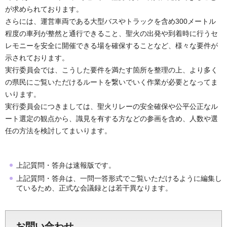
が求められております。
さらには、運営車両である大型バスやトラックを含め300メートル
程度の車列が整然と通行できること、聖火の出発や到着時に行うセ
レモニーを安全に開催できる場を確保することなど、様々な要件が
示されております。
実行委員会では、こうした要件を満たす箇所を整理の上、より多く
の県民にご覧いただけるルートを繋いでいく作業が必要となってま
いります。
実行委員会につきましては、聖火リレーの安全確保や公平公正なル
ート選定の観点から、識見を有する方などの参画を含め、人数や選
任の方法を検討してまいります。
上記質問・答弁は速報版です。
上記質問・答弁は、一問一答形式でご覧いただけるように編集し
ているため、正式な会議録とは若干異なります。
お問い合わせ