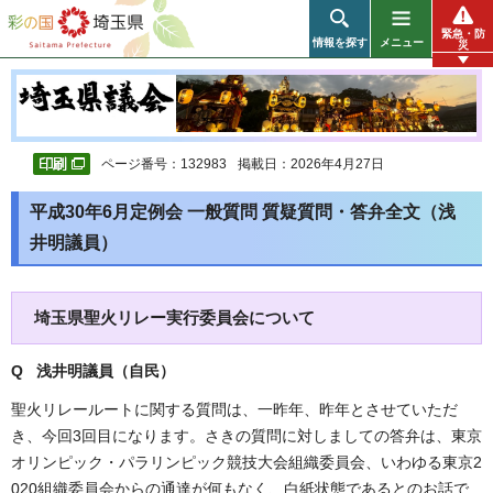
彩の国 埼玉県
緊急・防
情報を探す
メニュー
災
ページ番号：132983
掲載日：2026年4月27日
平成30年6月定例会 一般質問 質疑質問・答弁全文（浅
井明議員）
埼玉県聖火リレー実行委員会について
Q 浅井明議員（自民）
聖火リレールートに関する質問は、一昨年、昨年とさせていただ
き、今回3回目になります。さきの質問に対しましての答弁は、東京
オリンピック・パラリンピック競技大会組織委員会、いわゆる東京2
020組織委員会からの通達が何もなく、白紙状態であるとのお話で