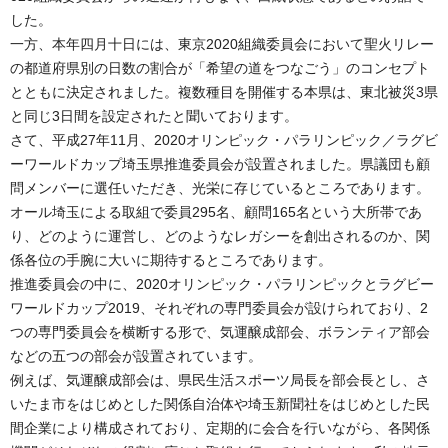
した。
一方、本年四月十日には、東京2020組織委員会において聖火リレー
の都道府県別の日数の割合が「希望の道をつなごう」のコンセプト
とともに決定されました。複数種目を開催する本県は、東北被災3県
と同じ3日間を設定されたと聞いております。
さて、平成27年11月、2020オリンピック・パラリンピック／ラグビ
ーワールドカップ埼玉県推進委員会が設置されました。県議団も顧
問メンバーに選任いただき、光栄に存じているところであります。
オール埼玉による取組で委員295名、顧問165名という大所帯であ
り、どのように運営し、どのようなレガシーを創出されるのか、関
係各位の手腕に大いに期待するところであります。
推進委員会の中に、2020オリンピック・パラリンピックとラグビー
ワールドカップ2019、それぞれの専門委員会が設けられており、2
つの専門委員会を横断する形で、気運醸成部会、ボランティア部会
などの五つの部会が設置されています。
例えば、気運醸成部会は、県民生活スポーツ局長を部会長とし、さ
いたま市をはじめとした関係自治体や埼玉新聞社をはじめとした民
間企業により構成されており、定期的に会合を行いながら、各関係