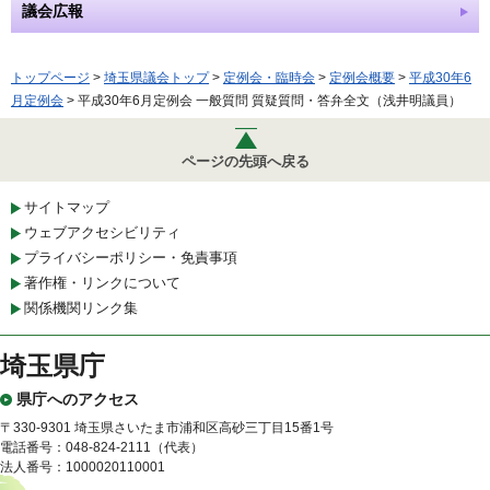
議会広報
トップページ
>
埼玉県議会トップ
>
定例会・臨時会
>
定例会概要
>
平成30年6
月定例会
> 平成30年6月定例会 一般質問 質疑質問・答弁全文（浅井明議員）
ページの先頭へ戻る
サイトマップ
ウェブアクセシビリティ
プライバシーポリシー・免責事項
著作権・リンクについて
関係機関リンク集
埼玉県庁
県庁へのアクセス
〒330-9301 埼玉県さいたま市浦和区高砂三丁目15番1号
電話番号：048-824-2111（代表）
法人番号：1000020110001