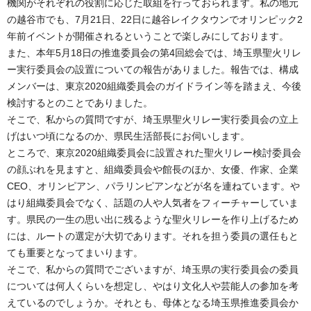
機関がそれぞれの役割に応じた取組を行っておられます。私の地元
の越谷市でも、7月21日、22日に越谷レイクタウンでオリンピック2
年前イベントが開催されるということで楽しみにしております。
また、本年5月18日の推進委員会の第4回総会では、埼玉県聖火リレ
ー実行委員会の設置についての報告がありました。報告では、構成
メンバーは、東京2020組織委員会のガイドライン等を踏まえ、今後
検討するとのことでありました。
そこで、私からの質問ですが、埼玉県聖火リレー実行委員会の立上
げはいつ頃になるのか、県民生活部長にお伺いします。
ところで、東京2020組織委員会に設置された聖火リレー検討委員会
の顔ぶれを見ますと、組織委員会や館長のほか、女優、作家、企業
CEO、オリンピアン、パラリンピアンなどが名を連ねています。や
はり組織委員会でなく、話題の人や人気者をフィーチャーしていま
す。県民の一生の思い出に残るような聖火リレーを作り上げるため
には、ルートの選定が大切であります。それを担う委員の選任もと
ても重要となってまいります。
そこで、私からの質問でございますが、埼玉県の実行委員会の委員
については何人くらいを想定し、やはり文化人や芸能人の参加を考
えているのでしょうか。それとも、母体となる埼玉県推進委員会か