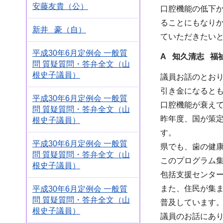
安藤友貴（公）
口腔機能の低下
ることにもなり
新井 豪（自）
ていただきたい
平成30年6月定例会 一般質
A 知久清志 福
問 質疑質問・答弁全文（山
根史子議員）
議員お話のとお
引き金になると
平成30年6月定例会 一般質
口腔機能が衰え
問 質疑質問・答弁全文（山
昨年度、国が策
根史子議員）
す。
平成30年6月定例会 一般質
県でも、歯の健
問 質疑質問・答弁全文（山
このプログラム
根史子議員）
包括支援センタ
また、住民が集
平成30年6月定例会 一般質
問 質疑質問・答弁全文（山
普及しています
根史子議員）
議員のお話にあ