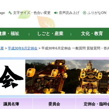
age
文字サイズ・色合い変更
音声読み上げ
ふりがなON
健康・福祉
しごと・産業
文化・教育
概要
>
平成30年6月定例会
> 平成30年6月定例会 一般質問 質疑質問・
議員名簿
委員会
定例会・臨時