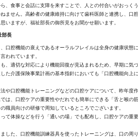
から、食事と会話に支障を来すことで、人との付合いがおっく
かねません。高齢者の健康維持に向けて歯科医師と連携し、口
と思いますが、福祉部長の御所見をお聞かせ願います。
祉部長
り、口腔機能の衰えであるオーラルフレイルは全身の健康状態
も言われています。
ても、適切な対応により機能回復が見込まれるため、早期に気
定した介護保険事業計画の基本指針においても「口腔機能向上
康法や口腔機能トレーニングなどの口腔ケアについて、昨年度
集では、口腔ケアの重要性やだれでも簡単にできる「舌と喉の
ーの職員向けの研修で周知しているところでございます。
まって体操などを行う「通いの場」でも配布し、口腔ケアの重
。
りました、口腔機能訓練器具を使ったトレーニングは、口の周