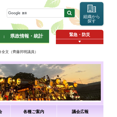
組織から
探す
緊急・防災
県政情報・統計
答弁全文（齊藤邦明議員）
会
各種ご案内
議会広報