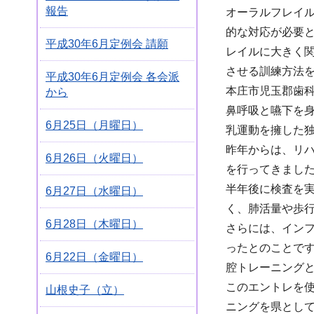
報告
オーラルフレイ
的な対応が必要
平成30年6月定例会 請願
レイルに大きく
させる訓練方法
平成30年6月定例会 各会派
本庄市児玉郡歯
から
鼻呼吸と嚥下を
6月25日（月曜日）
乳運動を擁した
昨年からは、リ
6月26日（火曜日）
を行ってきまし
半年後に検査を実
6月27日（水曜日）
く、肺活量や歩
6月28日（木曜日）
さらには、イン
ったとのことで
6月22日（金曜日）
腔トレーニング
このエントレを
山根史子（立）
ニングを県とし