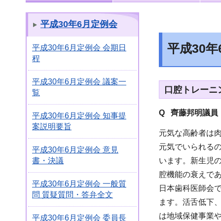
平成30年6月定例会
平成30
平成30年6月定例会 会期日
程
平成30年6月定例会 議案一
口腔トレーニ
覧
Q 齊藤邦明議員
平成30年6月定例会 知事提
案説明要旨
元気な高齢者は
元気でいられる
平成30年6月定例会 意見
います。新生児
書・決議
腔機能の衰えで
平成30年6月定例会 一般質
日本歯科医師会で
問 質疑質問・答弁全文
ます。活舌低下
は地域保健事業
平成30年6月定例会 委員長