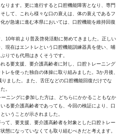
となります。更に進行すると口腔機能障害となり、専門
。そして、これら様々な口の衰えは、体の衰えであるフ
齢化が急速に進む本県においては、口腔機能を維持回復
、10年前より普及啓発活動に努めてきました。正しい
ー、現在はエントレという口腔機能訓練器具を使い、哺
ゃぶりでも代用はきくそうです。
われる要支援、要介護高齢者に対し、口腔トレーニング
トレを使った独自の体操に取り組みました。3か月後、
に減りました。また、舌圧などの口腔機能回復だけでな
した。
レーニングに参加した方は、どちらにかかることもなか
ている要介護高齢者であっても、今回の検証により、口
るということが示されました。
がって、要支援、要介護高齢者を対象とした口腔トレー
護状態になっていなくても取り組むべきだと考えます。