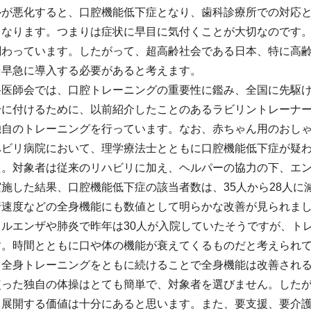
ルが悪化すると、口腔機能低下症となり、歯科診療所での対応
となります。つまりは症状に早目に気付くことが大切なのです
関わっています。したがって、超高齢社会である日本、特に高
を早急に導入する必要があると考えます。
科医師会では、口腔トレーニングの重要性に鑑み、全国に先駆け
身に付けるために、以前紹介したことのあるラビリントレーナ
独自のトレーニングを行っています。なお、赤ちゃん用のおし
ハビリ病院において、理学療法士とともに口腔機能低下症が疑
た。対象者は従来のリハビリに加え、ヘルパーの協力の下、エン
施した結果、口腔機能低下症の該当者数は、35人から28人
行速度などの全身機能にも数値として明らかな改善が見られま
フルエンザや肺炎で昨年は30人が入院していたそうですが、ト
す。時間とともに口や体の機能が衰えてくるものだと考えられ
と全身トレーニングをともに続けることで全身機能は改善され
使った独自の体操はとても簡単で、対象者を選びません。した
て展開する価値は十分にあると思います。また、要支援、要介