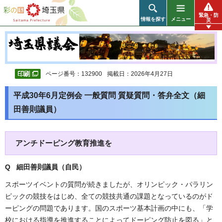
彩の国 埼玉県
緊急・防
情報を探す
メニュー
災
ページ番号：132900
掲載日：2026年4月27日
平成30年6月定例会 一般質問 質疑質問・答弁全文（細
田善則議員）
アンチドーピング教育推進を
Q 細田善則議員（自民）
スポーツイベントの質問が続きましたが、オリンピック・パラリン
ピックの競技をはじめ、全ての競技共通の課題となっているのがド
ーピングの問題であります。国のスポーツ基本計画の中にも、「学
校における指導を推進することによってドーピング防止を図る」と