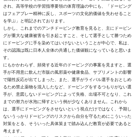
され、高等学校の学習指導要領の体育理論の中にも、「ドーピング
はフェアプレー精神に反し、スポーツの文化的価値を失わせること
を学ぶ」と明記されております。
しかし、これまでのアンチドーピング教育を見ると、主にドーピン
グが重大な健康被害を引き起こすこと、そして選手として勝つため
にドーピングに手を染めてはいけないということが中心で、私は、
その認識は既に日本人全体の共通した価値観になっていると思いま
す。
にもかかわらず、頻発する近年のドーピングの事案を見ますと、選
手が不用意に飲んだ市販の風邪薬や健康食品、サプリメントの影響
で陽性反応が出てしまった、また、選手がライバル選手をおとしめ
るため禁止薬物を混入したなど、ドーピングをするつもりがない選
手が、意図しないドーピングによって失格、出場不可となり、これ
までの努力が水泡に帰すという例が少なくありません。これから
は、選手にドーピングをさせないという視点だけではなく、予期し
ないうっかりドーピングのリスクから自分を守るためにこういった
対策をとる、そういった具体策まで踏み込んだ教育が必要であると
考えます。