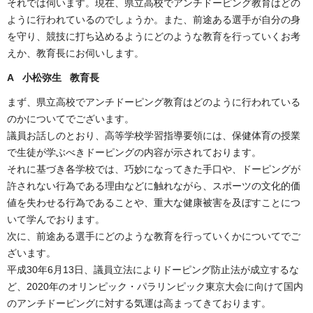
それでは伺います。現在、県立高校でアンチドーピング教育はどの
ように行われているのでしょうか。また、前途ある選手が自分の身
を守り、競技に打ち込めるようにどのような教育を行っていくお考
えか、教育長にお伺いします。
A 小松弥生 教育長
まず、県立高校でアンチドーピング教育はどのように行われている
のかについてでございます。
議員お話しのとおり、高等学校学習指導要領には、保健体育の授業
で生徒が学ぶべきドーピングの内容が示されております。
それに基づき各学校では、巧妙になってきた手口や、ドーピングが
許されない行為である理由などに触れながら、スポーツの文化的価
値を失わせる行為であることや、重大な健康被害を及ぼすことにつ
いて学んでおります。
次に、前途ある選手にどのような教育を行っていくかについてでご
ざいます。
平成30年6月13日、議員立法によりドーピング防止法が成立するな
ど、2020年のオリンピック・パラリンピック東京大会に向けて国内
のアンチドーピングに対する気運は高まってきております。