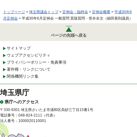
トップページ
>
埼玉県議会トップ
>
定例会・臨時会
>
定例会概要
>
平成30年6
月定例会
> 平成30年6月定例会 一般質問 質疑質問・答弁全文（細田善則議員）
ページの先頭へ戻る
サイトマップ
ウェブアクセシビリティ
プライバシーポリシー・免責事項
著作権・リンクについて
関係機関リンク集
埼玉県庁
県庁へのアクセス
〒330-9301 埼玉県さいたま市浦和区高砂三丁目15番1号
電話番号：048-824-2111（代表）
法人番号：1000020110001