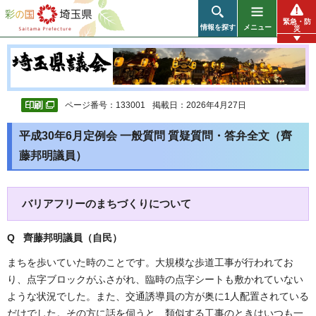
彩の国 埼玉県
緊急・防
情報を探す
メニュー
災
ページ番号：133001
掲載日：2026年4月27日
平成30年6月定例会 一般質問 質疑質問・答弁全文（齊
藤邦明議員）
バリアフリーのまちづくりについて
Q 齊藤邦明議員（自民）
まちを歩いていた時のことです。大規模な歩道工事が行われてお
り、点字ブロックがふさがれ、臨時の点字シートも敷かれていない
ような状況でした。また、交通誘導員の方が奥に1人配置されている
だけでした。その方に話を伺うと、類似する工事のときはいつも一