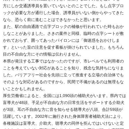
方にしか交通誘導員を置いていないとのことでした。もし点字ブロ
ックが必要な方が通行した場合、誘導員がいない側からやってきた
なら、恐らく前に進むことはできなかったと思います。
また、駅の自由通路で点字ブロックの補修が行われていた時もおか
しなことがありました。さきの案件と同様、臨時の点字シートが敷
かれておらず、囲ってあったパイロンには「御迷惑をおかけしま
す」といった旨の注意を促す看板が掛けられていました。もちろん
目の不自由な方にその情報は伝わりません。
本県が発注する工事ではなかったのですが、市レベルでも利用者の
ことを考えていない対応があることを知り、残念な気持ちになりま
した。バリアフリー社会を先頭に立って推進する立場の自治体でも
そのような対応があるのですから、民間で不備があるのは無理もな
いことかもしれません。
厚生労働省によると、全国には1,090頭の補助犬がいます。県内では
盲導犬が48頭、手足が不自由な方の日常生活をサポートする介助犬
が3頭、耳の不自由な方に音を知らせる聴導犬が八頭、合計59頭が
活躍しています。2002年に施行された身体障害者補助犬法により、
各種施設は盲導犬、介助犬、聴導犬の同伴を拒んではいけないと定