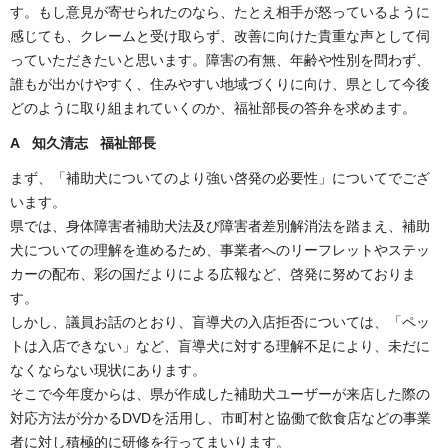
す。もし意見が寄せられたのなら、たとえ相手が怒っているように
感じても、クレームと受け取らず、改善に向けた貴重な声として伺
っていただきたいと思います。障害の有無、年齢や性別を問わず、
誰もが出かけやすく、住みやすい地域づくりに向け、県として今後
どのように取り組まれていくのか、福祉部長の答弁を求めます。
A 知久清志 福祉部長
まず、「補助犬についてのより強い啓発の必要性」についてでござ
います。
県では、身体障害者補助犬法及び障害者差別解消法を踏まえ、補助
犬についての理解を進めるため、事業者へのリーフレットやステッ
カーの配布、彩の国だよりによる広報など、啓発に努めておりま
す。
しかし、議員お話のとおり、盲導犬の入店拒否については、「ペッ
トは入店できない」など、盲導犬に対する理解不足により、未だに
なくならない現状にあります。
そこで今年度からは、県が作成した補助犬ユーザーが来店した際の
対応方法が分かるDVDを活用し、市町村と協働で飲食店などの事業
者に対し積極的に研修を行ってまいります。