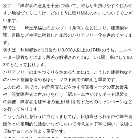
次に、「障害者の意見を十分に聞いて、誰もが出掛けやすく住みや
すい地域づくりに向け、どのように取り組むのか」についてでござ
います。
県では、「埼玉県福祉のまちづくり条例」などにより、建築物や
駅、道路など生活に密着した施設のバリアフリー化を進めておりま
す。
例えば、利用者数が1日当たり3,000人以上の174駅のうち、エレベ
ーター設置などにより段差が解消されたのは、171駅、率にして98.
3％となっております。
バリアフリーのまちづくりを進めるためには、こうした建築物など
のハード整備を進めるほか、ソフト面での取組も重要です。
このため、県では、内部障害などを示す障害者マークの普及啓発
や、視覚障害者に声かけを行う「駅ホーム声かけサポート講習会」
の開催、障害者用駐車場の適正利用を促すためのキャンペーンなど
を行っております。
こうした取組を行うに当たりましては、日頃寄せられる声や障害者
団体との定期的な話合いなどにおいて御意見を丁寧に伺い、取組に
反映することが何より重要です。