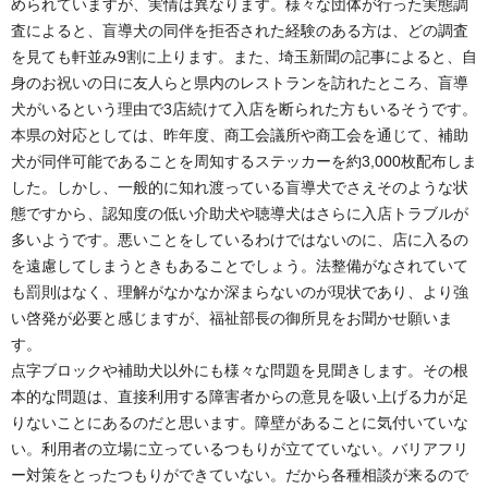
められていますが、実情は異なります。様々な団体が行った実態調
査によると、盲導犬の同伴を拒否された経験のある方は、どの調査
を見ても軒並み9割に上ります。また、埼玉新聞の記事によると、自
身のお祝いの日に友人らと県内のレストランを訪れたところ、盲導
犬がいるという理由で3店続けて入店を断られた方もいるそうです。
本県の対応としては、昨年度、商工会議所や商工会を通じて、補助
犬が同伴可能であることを周知するステッカーを約3,000枚配布しま
した。しかし、一般的に知れ渡っている盲導犬でさえそのような状
態ですから、認知度の低い介助犬や聴導犬はさらに入店トラブルが
多いようです。悪いことをしているわけではないのに、店に入るの
を遠慮してしまうときもあることでしょう。法整備がなされていて
も罰則はなく、理解がなかなか深まらないのが現状であり、より強
い啓発が必要と感じますが、福祉部長の御所見をお聞かせ願いま
す。
点字ブロックや補助犬以外にも様々な問題を見聞きします。その根
本的な問題は、直接利用する障害者からの意見を吸い上げる力が足
りないことにあるのだと思います。障壁があることに気付いていな
い。利用者の立場に立っているつもりが立てていない。バリアフリ
ー対策をとったつもりができていない。だから各種相談が来るので