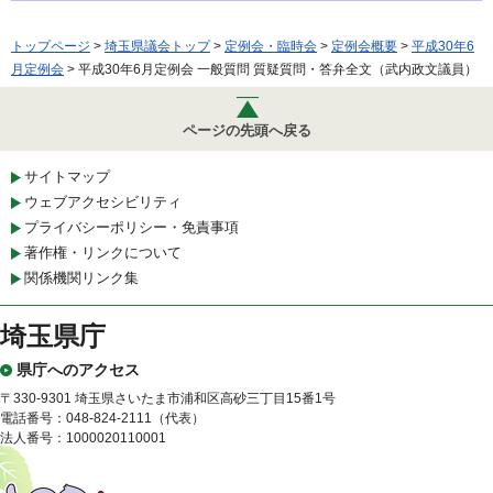
トップページ
>
埼玉県議会トップ
>
定例会・臨時会
>
定例会概要
>
平成30年6
月定例会
> 平成30年6月定例会 一般質問 質疑質問・答弁全文（武内政文議員）
ページの先頭へ戻る
サイトマップ
ウェブアクセシビリティ
プライバシーポリシー・免責事項
著作権・リンクについて
関係機関リンク集
埼玉県庁
県庁へのアクセス
〒330-9301 埼玉県さいたま市浦和区高砂三丁目15番1号
電話番号：048-824-2111（代表）
法人番号：1000020110001