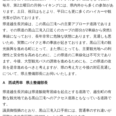
毎月、第2土曜日の月例ハイキングには、県内外から多くの参加があ
ります。土日、祝日はもとより、平日にも更に多くのハイカーや観
光客が訪れております。
県道越生長沢線は、この黒山三滝への主要アプローチ道路でありま
す。その県道の黒山三滝入口近くのカーブの部分が2車線から突然1
車線になっており、長年非常に危険な状態にあります。見通しも悪
いため、実際にバイクと車の事故が起きております。黒山三滝の観
光振興を進める町にとって、また県にとっても、主要観光地への利
便性と安全性を高めるために、この県道の二車線化は不可欠であり
ます。今後、大型観光バスの誘致を進めるためにも、この県道の改
良を是非進めるべきと考えますが、県の考え方と今後の対応見通し
について、県土整備部長にお伺いいたします。
A 西成秀幸 県土整備部長
県道越生長沢線は県道飯能寄居線を起点とする道路で、越生町の有
数な観光地である黒山三滝へのアクセス道路ともなっている道路で
す。
議員御指摘のとおり、黒山三滝入口手前には、普通車のすれ違いが