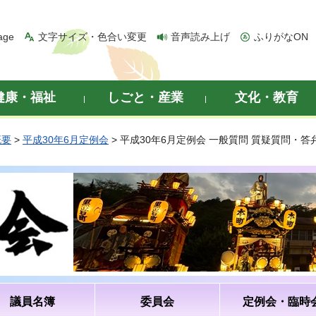
age
文字サイズ・色合い変更
音声読み上げ
ふりがなON
健康・福祉
しごと・産業
文化・教育
概要
>
平成30年6月定例会
> 平成30年6月定例会 一般質問 質疑質問・
議員名簿
委員会
定例会・臨時