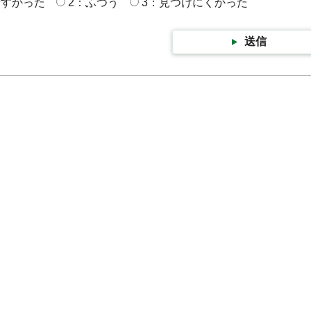
やすかった
2：ふつう
3：見つけにくかった
送信