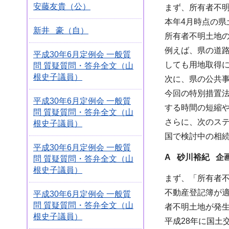
安藤友貴（公）
まず、所有者不
本年4月時点の県
新井 豪（自）
所有者不明土地
例えば、県の道路
平成30年6月定例会 一般質
しても用地取得
問 質疑質問・答弁全文（山
根史子議員）
次に、県の公共
今回の特別措置
平成30年6月定例会 一般質
する時間の短縮
問 質疑質問・答弁全文（山
さらに、次のス
根史子議員）
国で検討中の相
平成30年6月定例会 一般質
A 砂川裕紀 企
問 質疑質問・答弁全文（山
根史子議員）
まず、「所有者
不動産登記簿が
平成30年6月定例会 一般質
問 質疑質問・答弁全文（山
者不明土地が発
根史子議員）
平成28年に国土