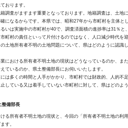
れております。
地籍調査がますます重要となっております。地籍調査は、土地
確になるからです。本県では、昭和27年から市町村を主体と
るいは実施中の市町村が40で、調査済面積の進捗率は31％と
は市町村の責任といって片付けるのではなく、人口減少時代を
この土地所有者不明の土地問題について、県はどのように認識
事業における所有者不明土地の現状はどうなっているのか、ま
考えているのか、県土整備部長にお伺いいたします。
査には多くの時間と人手がかかり、市町村では財政的、人的不
休止している又は着手していない市町村に対して、県はどのよ
土整備部長
おける所有者不明土地の現状と、今回の「所有者不明土地の利
げます。