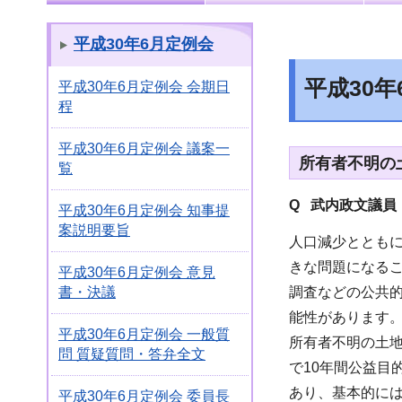
平成30年6月定例会
平成30
平成30年6月定例会 会期日
程
平成30年6月定例会 議案一
所有者不明の
覧
Q 武内政文議員
平成30年6月定例会 知事提
案説明要旨
人口減少ととも
きな問題になる
平成30年6月定例会 意見
調査などの公共
書・決議
能性があります
平成30年6月定例会 一般質
所有者不明の土
問 質疑質問・答弁全文
で10年間公益
あり、基本的に
平成30年6月定例会 委員長