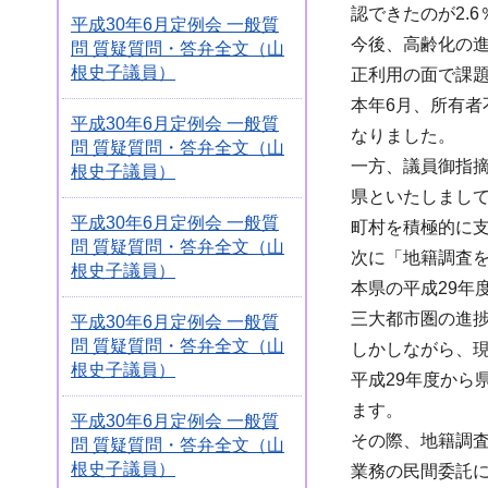
認できたのが2.
平成30年6月定例会 一般質
今後、高齢化の
問 質疑質問・答弁全文（山
根史子議員）
正利用の面で課
本年6月、所有
平成30年6月定例会 一般質
なりました。
問 質疑質問・答弁全文（山
一方、議員御指
根史子議員）
県といたしまし
平成30年6月定例会 一般質
町村を積極的に
問 質疑質問・答弁全文（山
次に「地籍調査
根史子議員）
本県の平成29年
三大都市圏の進捗
平成30年6月定例会 一般質
問 質疑質問・答弁全文（山
しかしながら、現
根史子議員）
平成29年度か
ます。
平成30年6月定例会 一般質
その際、地籍調
問 質疑質問・答弁全文（山
根史子議員）
業務の民間委託