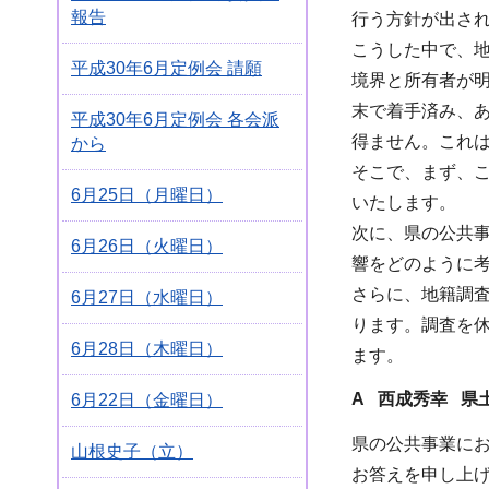
報告
行う方針が出さ
こうした中で、
平成30年6月定例会 請願
境界と所有者が明
末で着手済み、あ
平成30年6月定例会 各会派
得ません。これ
から
そこで、まず、
6月25日（月曜日）
いたします。
次に、県の公共
6月26日（火曜日）
響をどのように
さらに、地籍調
6月27日（水曜日）
ります。調査を
6月28日（木曜日）
ます。
A 西成秀幸 県
6月22日（金曜日）
県の公共事業に
山根史子（立）
お答えを申し上