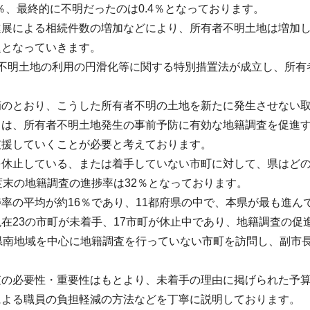
6％、最終的に不明だったのは0.4％となっております。
進展による相続件数の増加などにより、所有者不明土地は増加
題となっていきます。
者不明土地の利用の円滑化等に関する特別措置法が成立し、所有
摘のとおり、こうした所有者不明の土地を新たに発生させない
ては、所有者不明土地発生の事前予防に有効な地籍調査を促進
支援していくことが必要と考えております。
を休止している、または着手していない市町に対して、県はど
度末の地籍調査の進捗率は32％となっております。
率の平均が約16％であり、11都府県の中で、本県が最も進ん
在23の市町が未着手、17市町が休止中であり、地籍調査の
ら県南地域を中心に地籍調査を行っていない市町を訪問し、副市
査の必要性・重要性はもとより、未着手の理由に掲げられた予
による職員の負担軽減の方法などを丁寧に説明しております。