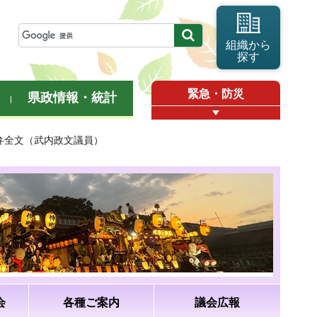
組織から
探す
緊急・防災
県政情報・統計
答弁全文（武内政文議員）
会
各種ご案内
議会広報