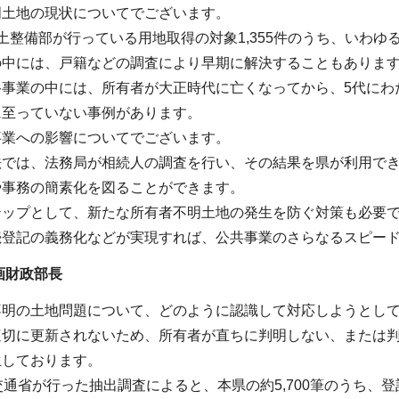
明土地の現状についてでございます。
土整備部が行っている用地取得の対象1,355件のうち、いわゆ
の中には、戸籍などの調査により早期に解決することもありま
事業の中には、所有者が大正時代に亡くなってから、5代にわ
に至っていない事例があります。
事業への影響についてでございます。
法では、法務局が相続人の調査を行い、その結果を県が利用で
や事務の簡素化を図ることができます。
テップとして、新たな所有者不明土地の発生を防ぐ対策も必要
続登記の義務化などが実現すれば、公共事業のさらなるスピー
画財政部長
不明の土地問題について、どのように認識して対応しようとし
適切に更新されないため、所有者が直ちに判明しない、または
生しております。
交通省が行った抽出調査によると、本県の約5,700筆のうち、