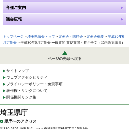
各種ご案内
議会広報
トップページ
>
埼玉県議会トップ
>
定例会・臨時会
>
定例会概要
>
平成30年6
月定例会
> 平成30年6月定例会 一般質問 質疑質問・答弁全文（武内政文議員）
ページの先頭へ戻る
サイトマップ
ウェブアクセシビリティ
プライバシーポリシー・免責事項
著作権・リンクについて
関係機関リンク集
埼玉県庁
県庁へのアクセス
〒330-9301 埼玉県さいたま市浦和区高砂三丁目15番1号