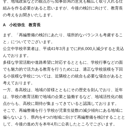
ず、地域政策などの観点から知事部局の意見も幅広く取り入れる仕
組みを作る必要があると思いますが、今後の検討に向けて、教育長
の考えをお聞きいたします。
A 小松弥生 教育長
まず、「再編整備の検討にあたり、場所的なバランスも考慮するこ
と」についてでございます。
公立中学校卒業者は、平成41年3月までに約6,000人減少すると見込
んでおります。
多様な学習活動や進路希望に対応するとともに、学校行事などの面
でも魅力的で活力ある教育を行うためには、適正な学校規模を下回
る小規模な学校については、近隣校との統合も必要な場合があると
考えております。
一方、各高校は、地域の皆様とともにその歴史を刻んでおり、近年
は、学校の教育活動で地域の企業と協働するなど、地域活性化の観
点からも、高校に期待が集まってきていると認識しております。
そこで、再編整備を行う学校が児童生徒数の減少傾向にある地域に
偏らないよう、県内を4つの地域に分けて再編整備を検討することと
して、今後の進め方を本年4月に公表したところでございます。