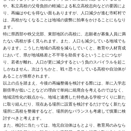
や、私立高校の父母負担の軽減による私立高校志向などの要因によ
り、再編はやむを得ない面もありますが、人口減少が進む市町村で
は、高校がなくなることは地域の疲弊に拍車をかけることにもなり
ます。
特に県西部や秩父北部、東部地区の高校に、志願者が募集人員に満
たない高校が多く見られます。また、人口も減少している地域でも
あります。こうした地域の高校を減らしていくと、教育や人材育成
において、県が地域格差と不平等を助長するということにつなが
り、若者が離れ、人口が更に減少するという負のスパイラルを起こ
しかねません。次はうちかと、戦々恐々としている高校や自治体が
あることが推察されます。
以上の点を踏まえ、今後の再編整備を検討する際には、単に入学志
願倍率が低いことなどの理由で単純に統廃合を考えるのではなく、
地域活性化の観点から、地域と連携した特色ある学校づくりに新た
に取り組んだり、現在ある場所に設置を検討するだけでなく新たな
場所に高校を整備するなど、場所的なバランスも考慮して慎重に検
討すべきと考えます。
また、検討に当たっては、地元自治体はもとより、教育局のみなら