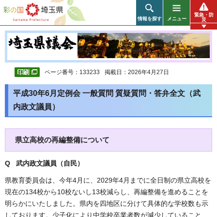
彩の国 埼玉県
緊急・防
情報を探す
メニュー
災
ページ番号：133233
掲載日：2026年4月27日
平成30年6月定例会 一般質問 質疑質問・答弁全文（武
内政文議員）
県立高校の再編整備について
Q 武内政文議員（自民）
県教育委員会は、今年4月に、2029年4月までに全日制の県立高校を
現在の134校から10校ないし13校減らし、再編整備を進めることを
明らかにいたしました。県内を四地区に分けて具体的な学校数も示
しております。少子化により中学校卒業者数が減少していること