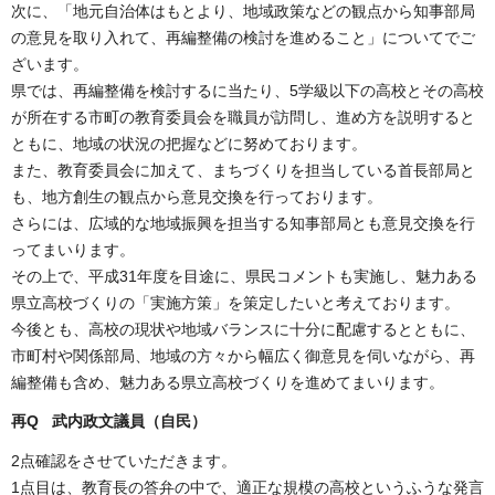
次に、「地元自治体はもとより、地域政策などの観点から知事部局
の意見を取り入れて、再編整備の検討を進めること」についてでご
ざいます。
県では、再編整備を検討するに当たり、5学級以下の高校とその高校
が所在する市町の教育委員会を職員が訪問し、進め方を説明すると
ともに、地域の状況の把握などに努めております。
また、教育委員会に加えて、まちづくりを担当している首長部局と
も、地方創生の観点から意見交換を行っております。
さらには、広域的な地域振興を担当する知事部局とも意見交換を行
ってまいります。
その上で、平成31年度を目途に、県民コメントも実施し、魅力ある
県立高校づくりの「実施方策」を策定したいと考えております。
今後とも、高校の現状や地域バランスに十分に配慮するとともに、
市町村や関係部局、地域の方々から幅広く御意見を伺いながら、再
編整備も含め、魅力ある県立高校づくりを進めてまいります。
再Q 武内政文議員（自民）
2点確認をさせていただきます。
1点目は、教育長の答弁の中で、適正な規模の高校というふうな発言