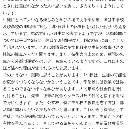
ときには選ばれなかった人の思いを胸に、微力を尽くすようにして
います。
生徒にとって大いなる楽しみと学びの場である部活動、国は中学校
及び高校の運動部に対し、週2日以上の休養日を設けさせたい考えを
示しています。県の方針は7月中に公表するようですが、活動時間に
ついては平日で2時間、休日で3時間程度と、国の指針に倣うことが
予想されています。これは教職員の多忙化解消や生徒の負傷リスク
軽減の観点からだと聞きます。また、技術力向上のため、顧問の先
生から外部指導者へのシフトも進んでいるようですが、これにも先
ほど述べた理由が含まれるのだと思います。
そのような中、疑問に思うことがあります。1つ目は、生徒の可能性
が広がりづらくならないかということです。部活動には授業では得
ることのできない様々な学びがあります。人間形成や社会性を身に
付けることは、先輩、後輩の関係やクラス以外の仲間と接する過程
で身に付きます。また、公立校、特に中学校の教員を志す方は、部
活動に関わりたい気持ちが強いと思います。これからも顧問として
生徒たちに積極的に関わってもらいたいと考えます。生徒たちの自
主性を重んじるよう、そしてやる気をそがぬよう、生徒及び教員双