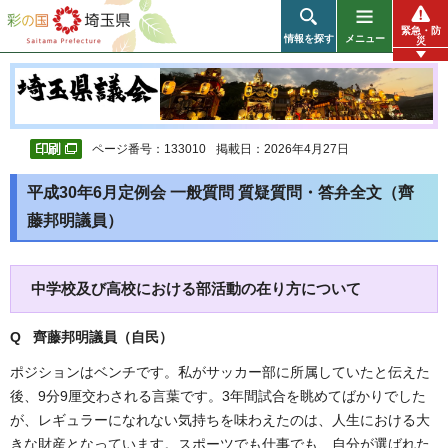
彩の国 埼玉県
緊急・防
情報を探す
メニュー
災
ページ番号：133010
掲載日：2026年4月27日
平成30年6月定例会 一般質問 質疑質問・答弁全文（齊
藤邦明議員）
中学校及び高校における部活動の在り方について
Q 齊藤邦明議員（自民）
ポジションはベンチです。私がサッカー部に所属していたと伝えた
後、9分9厘交わされる言葉です。3年間試合を眺めてばかりでした
が、レギュラーになれない気持ちを味わえたのは、人生における大
きな財産となっています。スポーツでも仕事でも、自分が選ばれた