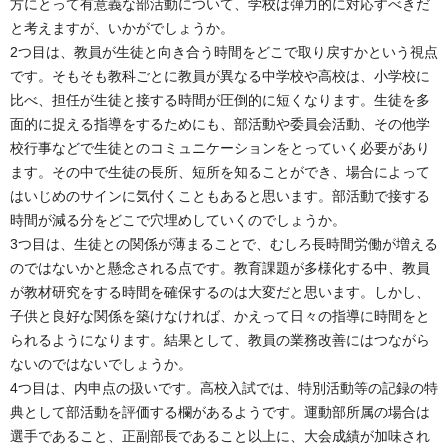
方にとって有意義な部活動について、学校は弾力的に対応すべきだ
と考えますが、いかがでしょうか。
2つ目は、教員が生徒と向き合う時間をどこで取り戻すかという視点
です。そもそも教科ごとに教員が異なる中学校や高校は、小学校に
比べ、担任が生徒と接する時間が圧倒的に短くなります。生徒を多
面的に捉える指導をするためにも、部活動や委員会活動、その他学
校行事などで生徒とのコミュニケーションをとっていく必要があり
ます。その中で生徒の長所、短所を知ることができ、場合によって
はいじめのサインに気付くこともあると思います。部活動で接する
時間が減る分をどこで穴埋めしていくのでしょうか。
3つ目は、生徒との関係が薄まることで、むしろ長時間労働が増える
のではないかと懸念される点です。教育課題が多様化する中、教員
が教材研究をする時間を確保するのは大変だと思います。しかし、
子供と良好な関係を築けなければ、かえって日々の指導に時間をと
られるようになります。結果として、教員の業務改善にはつながら
ないのではないでしょうか。
4つ目は、内申点の扱いです。高校入試では、特別活動等の記録の特
典として部活動を評価する欄があるようです。運動部所属の場合は
選手であること、正副部長であること以上に、大会成績が加味され