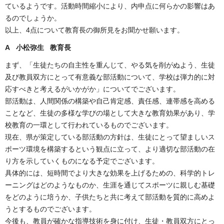
ているようです。活動時間縮小により、内申点に何らかの影響はあ
るのでしょうか。
以上、4点について教育長の御所見をお聞かせ願います。
A 小松弥生 教育長
まず、「生徒たちの自主性を重んじて、やる気を削がぬよう、生徒
及び教員双方にとって有意義な部活動について、学校は弾力的に対
応すべきと考えるがいかがか」についてでございます。
部活動は、人間関係の構築や自己肯定感、責任感、連帯感を高める
ことなど、生徒の多様な学びの場として大きな教育効果があり、学
校教育の一環として行われているものでございます。
現在、県が策定している部活動の方針は、生徒にとって望ましいス
ポーツ環境を構築するという観点に立って、より適切な部活動の在
り方を示していくものになる予定でございます。
具体的には、短時間でより大きな効果を上げるための、科学的トレ
ーニングはどのようなものか、生涯を通じてスポーツに親しむ基礎
をどのように培うか、子供たちと共に考えて部活動を質的に高めよ
うとするものでございます。
今後も、教員が確かな指導技術を身に付け、生徒・教員双方にとっ