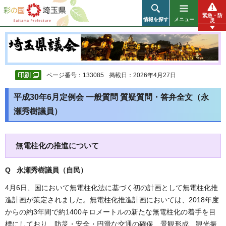
彩の国 埼玉県
緊急・防
情報を探す
メニュー
災
ページ番号：133085
掲載日：2026年4月27日
平成30年6月定例会 一般質問 質疑質問・答弁全文（永
瀬秀樹議員）
無電柱化の推進について
Q 永瀬秀樹議員（自民）
4月6日、国において無電柱化法に基づく初の計画として無電柱化推
進計画が策定されました。無電柱化推進計画においては、2018年度
からの約3年間で約1400キロメートルの新たな無電柱化の着手を目
標にしており、防災・安全・円滑な交通の確保、景観形成、観光振