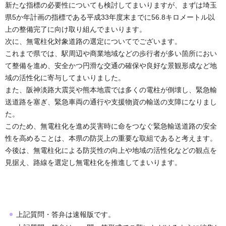
新たな指標の必要性についても検討してまいりますが、まずは埼玉
県5か年計画の指標である平成33年度末までに56.8キロメートル以
上の整備完了に向け取り組んでまいります。
次に、無電柱化対象道路の選定についてでございます。
これまで県では、駅周辺や商業地域などの歩行者が多い箇所におい
て整備を進め、安全かつ円滑な交通の確保や良好な景観形成など地
域の活性化に寄与してまいりました。
また、阪神淡路大震災や熊本地震では多くの電柱が倒壊し、緊急輸
送道路を塞ぎ、緊急車両の通行や支援物資の輸送の支障になりまし
た。
このため、無電柱化を進め災害時に命をつなぐ緊急輸送道路の安全
性を高めることは、本県の防災上の重要な取組であると考えます。
今後は、無電柱化による防災性の向上や地域の活性化などの観点を
見据え、路線を選定し無電柱化を推進してまいります。
上記質問・答弁は速報版です。