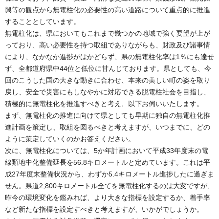
興等の観点から無電柱化の必要性の高い道路について重点的に推進
することとしています。
無電柱化は、県においてもこれまで幾つかの地域で強く要望が上が
っており、高い必要性を持つ取組でありながらも、財政及び諸事情
により、なかなか進捗がはかどらず、県の無電柱化率は1％にも達せ
ず、全都道府県中44位と低位に甘んじております。県としても、今
回のこうした国の大きな動きに合わせ、本来の美しい町の姿を取り
戻し、安全で災害にもしなやかに対応できる脱電柱社会を目指し、
積極的に無電柱化を推進すべきと考え、以下お伺いいたします。
まず、無電柱化の推進に向けて県としても早期に独自の無電柱化推
進計画を策定し、取組を図るべきと考えますが、いつまでに、どの
ように策定していくのかお答えください。
次に、無電柱化については、5か年計画において平成33年度末の電
線類地中化整備延長を56.8キロメートルと定めています。これは平
成27年度末整備状況から、わずか5.4キロメートル進捗したに過ぎま
せん。県道2,800キロメートル全てを無電柱化するのは大変ですが、
昨今の環境変化を鑑みれば、より大きな指標を設定するか、着手率
など新たな指標を設定すべきと考えますが、いかがでしょうか。