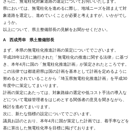
さらに、無電柱化対象道路の選定についてお伺いいたします。
県においては、無電柱化を進めるに際し、地域ニーズを踏まえて対
象道路を選定し、進めていくことが必要と考えますが、いかがでし
ょうか。
以上について、県土整備部長の見解をお聞かせください。
A 西成秀幸 県土整備部長
まず、本県の無電柱化推進計画の策定についてでございます。
平成28年12月に施行された「無電柱化の推進に関する法律」に基づ
き、本年4月に国の「無電柱化推進計画」が策定されたところです。
この法律では都道府県は国の計画を基本として計画を定めるように
努めるとされていることから「埼玉県無電柱化推進計画」を平成30
年度中に策定してまいります。
計画の策定にあたっては、対象路線の選定や低コスト手法の導入な
どについて電線管理者をはじめとする関係者の意見を聞きながら、
検討を進めてまいります。
次に、新たな指標の設定についてでございます。
議員お話のとおり、本年4月に国が策定した計画では、着手率などを
基に算出した無電柱化率を目標に掲げております。