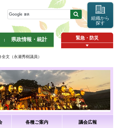
組織から
探す
緊急・防災
県政情報・統計
答弁全文（永瀬秀樹議員）
会
各種ご案内
議会広報