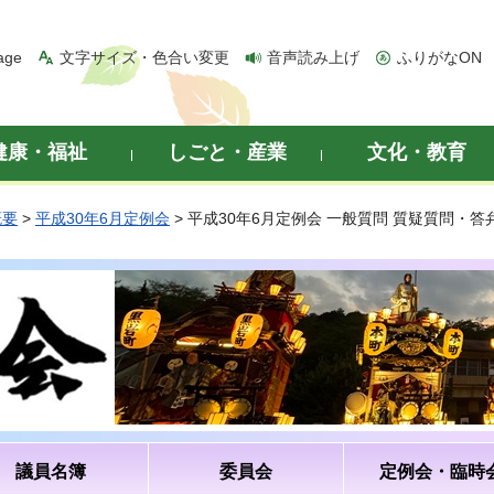
age
文字サイズ・色合い変更
音声読み上げ
ふりがなON
健康・福祉
しごと・産業
文化・教育
概要
>
平成30年6月定例会
> 平成30年6月定例会 一般質問 質疑質問・
議員名簿
委員会
定例会・臨時