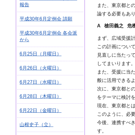
報告
また、東京都と
論する必要もあ
平成30年6月定例会 請願
A 槍田義之 危
平成30年6月定例会 各会派
まず、広域受援
から
この計画につい
6月25日（月曜日）
見直しに当たっ
してまいります
6月26日（火曜日）
また、受援に当
般に活用できる
6月27日（水曜日）
次に、東京都と
6月28日（木曜日）
をテーマに検討を
現在、東京都と
6月22日（金曜日）
このように、必
今後、連携すべ
山根史子（立）
す。