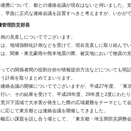
の連携について、都との連絡会議が現在はないと伺いました。
り、早急に正式な連絡会議を設置すべきと考えますが、いかが
機管理防災部長
計画の見直しについてでございます。
ては、地域強靱化計画などを受けて、現在見直しに取り組んで
ては、関東・東北豪雨や熊本地震の際、被災地において物資の
。
たっての関係者間の役割分担や情報提供方法などについても明
よう計画を取りまとめてまいります。
の連絡会議の開催についてでございますが、平成27年度、「東
行い、その結果を受けて、平成28年度、29年度と2度にわた
は荒川下流域で大水害が発生した際の広域避難をテーマとして
要に応じて東京都とは連絡会議を開催してきました。
き幅広い課題を話し合う場として、「東京都・埼玉県防災調整