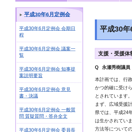
平成30年6月定例会
平成30
平成30年6月定例会 会期日
程
平成30年6月定例会 議案一
支援・受援体
覧
Q 永瀬秀樹議員
平成30年6月定例会 知事提
案説明要旨
本計画では、行
かつ的確に受け
平成30年6月定例会 意見
とされています
書・決議
まず、広域受援
平成30年6月定例会 一般質
県では、平成24
問 質疑質問・答弁全文
は生かされてい
方法等について
平成30年6月定例会 委員長