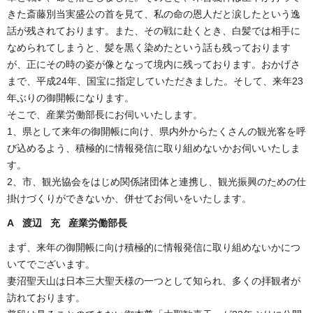
きた斎藤別当実盛公の首を見て、私の命の恩人だと涙したという逸
話が残されております。また、その戦に赴くとき、白髪では相手に
なめられてしまうと、髪を黒く染めたという話も残っております
が、正にその時の姿が像となって境内に残っております。おかげさ
まで、平成24年、国宝に指定していただきました。そして、来年23
年ぶりの御開帳になります。
そこで、産業労働部長にお伺いいたします。
1、県として来年の御開帳に向け、県内外からたくさんの観光客を呼
び込めるよう、積極的に情報発信に取り組めないかお伺いいたしま
す。
2、市、観光協会をはじめ関係諸団体と連携し、観光振興のための仕
掛けづくりができないか、併せてお伺いをいたします。
A 渡辺 充 産業労働部長
まず、来年の御開帳に向け積極的に情報発信に取り組めないかにつ
いてでございます。
妻沼聖天山は日本三大聖天様の一つとして知られ、多くの拝観者が
訪れております。