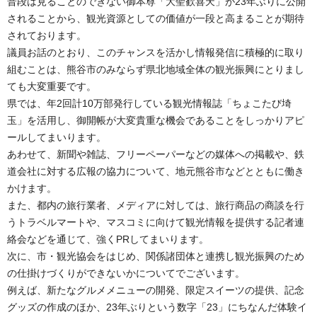
普段は見ることのできない御本尊「大聖歓喜天」が23年ぶりに公開
されることから、観光資源としての価値が一段と高まることが期待
されております。
議員お話のとおり、このチャンスを活かし情報発信に積極的に取り
組むことは、熊谷市のみならず県北地域全体の観光振興にとりまし
ても大変重要です。
県では、年2回計10万部発行している観光情報誌「ちょこたび埼
玉」を活用し、御開帳が大変貴重な機会であることをしっかりアピ
ールしてまいります。
あわせて、新聞や雑誌、フリーペーパーなどの媒体への掲載や、鉄
道会社に対する広報の協力について、地元熊谷市などとともに働き
かけます。
また、都内の旅行業者、メディアに対しては、旅行商品の商談を行
うトラベルマートや、マスコミに向けて観光情報を提供する記者連
絡会などを通じて、強くPRしてまいります。
次に、市・観光協会をはじめ、関係諸団体と連携し観光振興のため
の仕掛けづくりができないかについてでございます。
例えば、新たなグルメメニューの開発、限定スイーツの提供、記念
グッズの作成のほか、23年ぶりという数字「23」にちなんだ体験イ