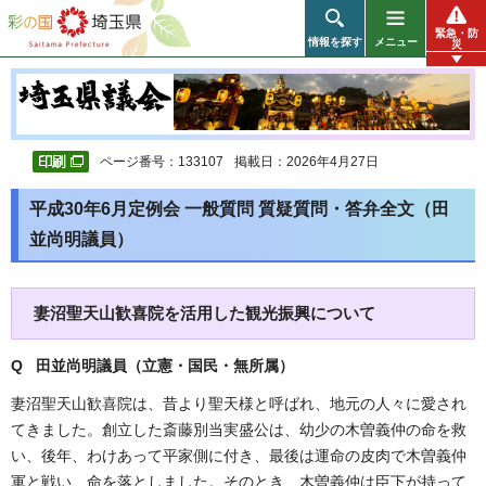
彩の国 埼玉県
緊急・防
情報を探す
メニュー
災
ページ番号：133107
掲載日：2026年4月27日
平成30年6月定例会 一般質問 質疑質問・答弁全文（田
並尚明議員）
妻沼聖天山歓喜院を活用した観光振興について
Q 田並尚明議員（立憲・国民・無所属）
妻沼聖天山歓喜院は、昔より聖天様と呼ばれ、地元の人々に愛され
てきました。創立した斎藤別当実盛公は、幼少の木曽義仲の命を救
い、後年、わけあって平家側に付き、最後は運命の皮肉で木曽義仲
軍と戦い、命を落としました。そのとき、木曽義仲は臣下が持って