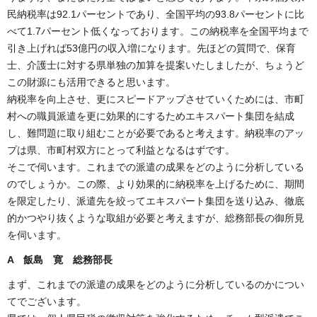
民納税率は92.1パーセントであり、全国平均の93.8パーセントに比
べて1.7パーセント低くなっております。この納税率を全国平均まで
引き上げれば53億円の収入増になります。先ほどの質問で、保育
士、介護士に対する県単独の加算を提案いたしましたが、ちょうど
この財源にも活用できると思います。
納税率を向上させ、更にスピードアップさせていくためには、市町
村への職員派遣を更に効果的にするためエキスパート集団を結成
し、難問題に取り組むことが必要であると考えます。納税率のアッ
プは県、市町村双方にとって利益となるはずです。
そこで伺います。これまでの派遣の成果をどのように分析している
のでしょうか。この際、より効果的に納税率を上げるために、期間
を限定したり、派遣先を絞ってエキスパート集団を送り込み、徹底
的かつやり抜くような取組が必要と考えますが、総務部長の御所見
を伺います。
A 飯島 寛 総務部長
まず、これまでの派遣の成果をどのように分析しているのかについ
てでございます。