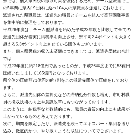
県では、個人県民税の徴収対策を強化するため、チーム型派遣でこ
の5年間に県内19団体に延べ104人の県職員を派遣しております。
派遣された県職員は、派遣先の職員とチームを組んで高額困難事案
を集中的に整理をしております。
平成26年度は、チーム型派遣を始めた平成23年度と比較して全ての
派遣先団体が着実に納税率を向上させ、県平均2.4ポイントを大きく
超える5.3ポイント向上させている団体もございます。
また、個人県民税の収入未済額につきましては、派遣先団体の合計
では
平成23年度に約218億円であったものが、平成26年度までに53億円
圧縮いたしまして165億円となっております。
県全体の圧縮額73億円の約7割をこの派遣先団体で圧縮をしており
ます。
さらに、派遣先団体の差押えなどの滞納処分件数も増え、市町村職
員の徴収技術の向上や意識改革にもつながっております。
このように、納税率など数値的にも、職員の資質の向上にも成果が
上がっているものと考えております。
次に、期間を限定したり、派遣先を絞ってエキスパート集団を送り
込み、徹底的かつ、やり抜くような取組についてでございます。