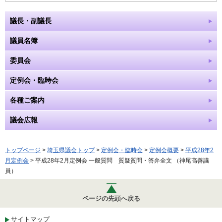
議長・副議長
議員名簿
委員会
定例会・臨時会
各種ご案内
議会広報
トップページ
>
埼玉県議会トップ
>
定例会・臨時会
>
定例会概要
>
平成28年2
月定例会
> 平成28年2月定例会 一般質問 質疑質問・答弁全文 （神尾高善議
員）
ページの先頭へ戻る
サイトマップ