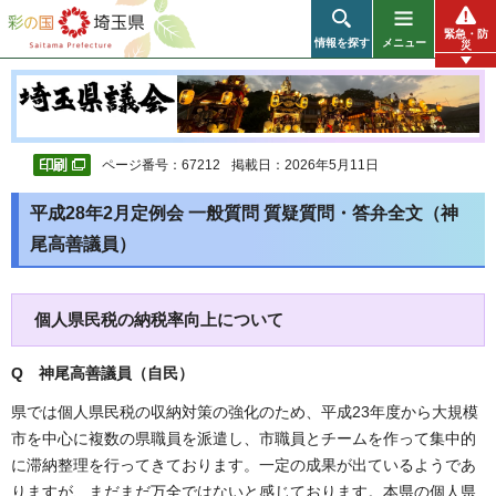
彩の国 埼玉県
緊急・防
情報を探す
メニュー
災
ページ番号：67212
掲載日：2026年5月11日
平成28年2月定例会 一般質問 質疑質問・答弁全文（神
尾高善議員）
個人県民税の納税率向上について
Q 神尾高善議員（自民）
県では個人県民税の収納対策の強化のため、平成23年度から大規模
市を中心に複数の県職員を派遣し、市職員とチームを作って集中的
に滞納整理を行ってきております。一定の成果が出ているようであ
りますが、まだまだ万全ではないと感じております。本県の個人県