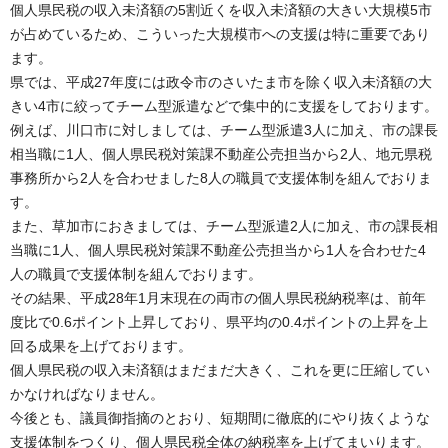
個人県民税の収入未済額の5割近くを収入未済額の大きい大規模5市
が占めているため、こういった大規模市への支援は特に重要であり
ます。
県では、平成27年度には政令市のさいたま市を除く収入未済額の大
きい4市に絞ってチーム型派遣などで集中的に支援をしております。
例えば、川口市に対しましては、チーム型派遣3人に加え、市の課長
相当職に1人、個人県民税対策課不動産公売担当から2人、地元県税
事務所から2人を合わせました8人の職員で支援体制を組んでおりま
す。
また、草加市におきましては、チーム型派遣2人に加え、市の課長相
当職に1人、個人県民税対策課不動産公売担当から1人を合わせた4
人の職員で支援体制を組んでおります。
その結果、平成28年1月末現在の両市の個人県民税納税率は、前年
度比で0.6ポイント上昇しており、県平均の0.4ポイントの上昇を上
回る成果を上げております。
個人県民税の収入未済額はまだまだ大きく、これを更に圧縮してい
かなければなりません。
今後とも、議員御指摘のとおり、短期間に徹底的にやり抜くような
支援体制をつくり、個人県民税全体の納税率を上げてまいります。