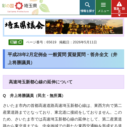
彩の国 埼玉県
緊急・防
情報を探す
メニュー
災
ページ番号：65619
掲載日：2026年5月11日
平成28年2月定例会 一般質問 質疑質問・答弁全文（井
上将勝議員）
高速埼玉新都心線の延伸について
Q 井上将勝議員（民主・無所属
）
さいたま市内の首都高速道路高速埼玉新都心線は、東西方向で第二
産業道路までとなっており、東北道に接続をしておりません。この
ため、さいたま市では高速埼玉新都心線の延伸として、第二産業道
路から東北道までを、中央地域での新たな東西交通軸を形成する道