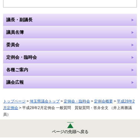
議長・副議長
議員名簿
委員会
定例会・臨時会
各種ご案内
議会広報
トップページ
>
埼玉県議会トップ
>
定例会・臨時会
>
定例会概要
>
平成28年2
月定例会
> 平成28年2月定例会 一般質問 質疑質問・答弁全文 （井上将勝議
員）
ページの先頭へ戻る