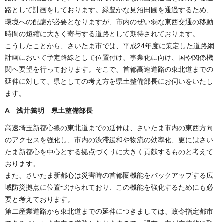
路として計画をしております。緑豊かな見沼田圃を通過するため、
環境への配慮が必要となりますが、市内のぜい弱な東西交通の移動
時間の短縮に大きく寄与する道路として期待されております。
こうしたことから、さいたま市では、平成24年度に策定した道路網
計画において予定路線として位置付け、事業化に向け、国や関係機
関へ要望を行っております。そこで、首都高速道路の東北道までの
延伸に対して、県としての考え方を県土整備部長にお伺いをいたし
ます。
A 浅井義明 県土整備部長
高速埼玉新都心線の東北道までの延伸は、さいたま市内の東西方向
のアクセスを強化し、市内の渋滞緩和や物流の効率化、更にはさい
たま新都心を中心とする拠点づくりに大きく貢献するものと考えて
おります。
また、さいたま新都心は災害時の首都圏機能をバックアップする広
域防災拠点に位置づけられており、この機能を強化するためにも必
要と考えております。
第二産業道路から東北道までの延伸につきましては、政令指定都市