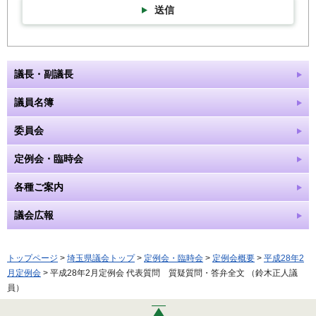
送信
議長・副議長
議員名簿
委員会
定例会・臨時会
各種ご案内
議会広報
トップページ
>
埼玉県議会トップ
>
定例会・臨時会
>
定例会概要
>
平成28年2
月定例会
> 平成28年2月定例会 代表質問 質疑質問・答弁全文 （鈴木正人議
員）