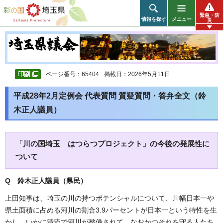
彩の国 埼玉県
緊急・防
情報を探す
メニュー
災
ページ番号：65404
掲載日：2026年5月11日
平成28年2月定例会 代表質問 質疑質問・答弁全文（鈴
木正人議員）
「川の国埼玉 はつらつプロジェクト」の今後の発展性に
ついて
Q 鈴木正人議員（県民
）
上田知事は、埼玉の川の持つポテンシャルについて、川幅日本一や
県土面積に占める河川の割合3.9パーセントが日本一という特性を生
かし、いかに清流で河川が整備されて、なおかつそれを守る人たち