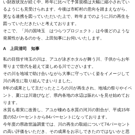
い財政状況が続く中、昨年に比べて予算規模は大幅に縮小されてい
るようにも見受けられます。今後は市町村の意向を踏まえながら、
更なる連携を図っていただいた上で、昨年までのように川の再生を
図っていただきたいと考えております。
そこで、「川の国埼玉 はつらつプロジェクト」は今後どのような
発展性があるのかを、上田知事にお伺いいたします。
A
上田清司 知事
私の目指す埼玉の川は、アユが泳ぎホタルが舞う川、子供からお年
寄りまで世代を超えて楽しめる川でございます。
その川を地域で助け合いながら大事に守っていく姿をイメージして
川の再生に取り組んでまいりました。
8年の成果として主だったところの川が再生され、地域の祭りやイベ
ント、夏には川遊びなど、県内各地の水辺は賑わいを見せ始めてお
ります。
水質も着実に改善し、アユが棲める水質の河川の割合が、平成15年
度の52パーセントから84パーセントになっております。
今年度の県政世論調査では、川の再生の取組について74パーセント
の高い評価をいただき、その成果をお示しできたのではないかと思