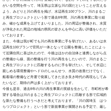
がいる空間を作って、埼玉県は立派な川の国だということが言える
よう、みどりと川の再生を掲げ、水辺再生100プラン、川のまるご
と再生プロジェクトという形で過去8年間、川の再生事業に取り組
み、確かな成果を上げてまいりました。川の周辺が整備され、水質
が浄化された周辺の地域の県民の皆さんを中心に高い評価をいただ
いております。
また、今後は我が町でも川の再生事業に手を挙げたい、あるいは水
辺再生100プランで官民が一体となって公園を整備したことによっ
て近隣住民に喜ばれたので、今後はほかの自治体と連携しながら点
の整備から線、面の整備を行う川の再生をしたいので、川のまるご
と再生プロジェクトに匹敵するものに手を挙げたい、そして水辺に
親しめる環境整備やヘドロのしゅんせつ、水質の改善だけでなく、
船着場の整備など舟運で発展してきた古き良き時代の再現もしてみ
たいなど、期待の声は多く上がっております。
今後も是非、過去8年の川の再生事業の実績を生かして、市町村が希
望する場合は川のまるごと再生プロジェクトに匹敵する形で広域的
な新たな整備も行うべきだと考えております。「川の国埼玉 はつ
らつプロジェクト」という形で新規事業が展開される予定で、厳し