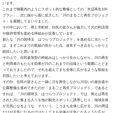
います。
これまで御案内のようにスポット的な整備としての「水辺再生100
プラン」、次に線から面に拡大した「川のまるごと再生プロジェク
ト」を展開してまいりました。
その中において、県と市町村、住民の皆さんが協力して川の利活用
や維持管理を進める枠組みが定着しています。
新たな「川の国埼玉 はつらつプロジェクト」を進めるに当たって
は、まずこれまでの取組の良かった点、改良すべき点をしっかりと
総括したいと思います。
その上で、住民参加型の枠組みはしっかり生かしながら、川の再生
と利用者のもたらす効果が川のこれまでの沿線という範囲にとどま
っておりましたので、それを超えてまち全体に広がるような取組を
目指したいと考えております。
その分、住民の皆さんと一緒に川を再生しながら川沿いの遊歩道や
公園整備を進めてきたのが「まるごと再生プロジェクト」であると
すれば、「川の国埼玉 はつらつプロジェクト」では、例えば再生
された川に集まる人々を他の観光スポットに誘導したり、地域全体
が元気になるような、そういう、こうまち全体に広がる、川の周辺
だけが元気になるのではなくてまち全体が元気になるような広が