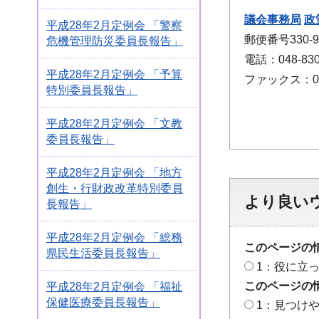
議会事務局
政
平成28年2月定例会 「警察
郵便番号330
危機管理防災委員長報告」
電話：048-830
平成28年2月定例会 「予算
ファックス：048
特別委員長報告」
平成28年2月定例会 「文教
委員長報告」
平成28年2月定例会 「地方
創生・行財政改革特別委員
より良い
長報告」
平成28年2月定例会 「総務
このページの
県民生活委員長報告」
1：役に立
このページの
平成28年2月定例会 「福祉
保健医療委員長報告」
1：見つけ