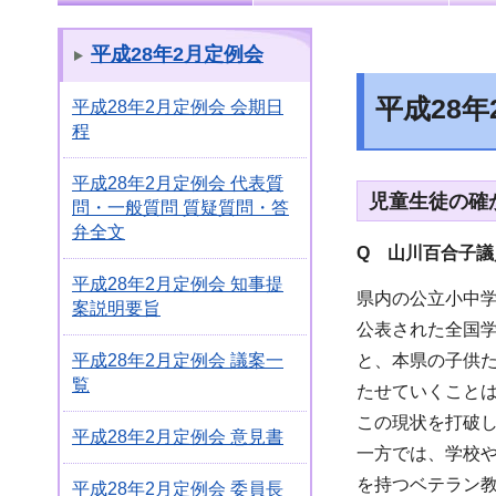
平成28年2月定例会
平成28
平成28年2月定例会 会期日
程
平成28年2月定例会 代表質
児童生徒の確
問・一般質問 質疑質問・答
弁全文
Q 山川百合子議
平成28年2月定例会 知事提
県内の公立小中
案説明要旨
公表された全国学
と、本県の子供
平成28年2月定例会 議案一
覧
たせていくこと
この現状を打破
平成28年2月定例会 意見書
一方では、学校
を持つベテラン
平成28年2月定例会 委員長