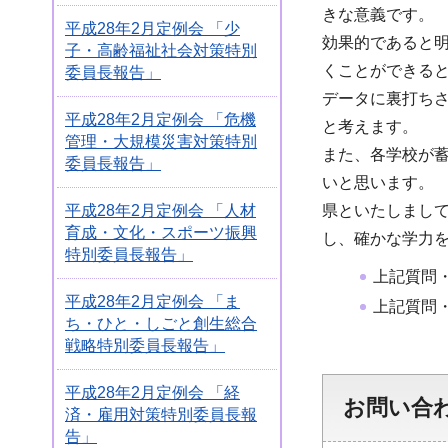
きな意義です。
平成28年2月定例会 「少
効果的であると
子・高齢福祉社会対策特別
くことができる
委員長報告」
データに裏打ち
平成28年2月定例会 「危機
と考えます。
管理・大規模災害対策特別
また、各学校が
委員長報告」
いと思います。
平成28年2月定例会 「人材
県といたしまし
育成・文化・スポーツ振興
し、確かな学力
特別委員長報告」
上記質問
平成28年2月定例会 「ま
上記質問
ち・ひと・しごと創生総合
戦略特別委員長報告」
平成28年2月定例会 「経
お問い合
済・雇用対策特別委員長報
告」