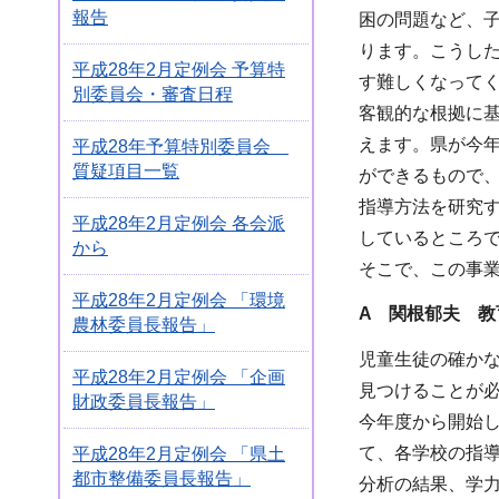
報告
困の問題など、
ります。こうし
平成28年2月定例会 予算特
す難しくなって
別委員会・審査日程
客観的な根拠に
えます。県が今
平成28年予算特別委員会
質疑項目一覧
ができるもので
指導方法を研究
平成28年2月定例会 各会派
しているところ
から
そこで、この事
平成28年2月定例会 「環境
A 関根郁夫 教
農林委員長報告」
児童生徒の確か
平成28年2月定例会 「企画
見つけることが
財政委員長報告」
今年度から開始
て、各学校の指
平成28年2月定例会 「県土
都市整備委員長報告」
分析の結果、学