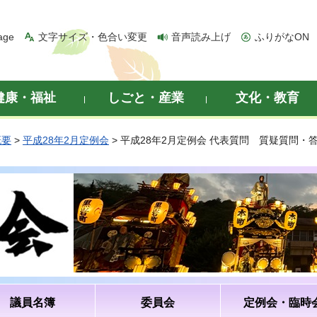
age
文字サイズ・色合い変更
音声読み上げ
ふりがなON
健康・福祉
しごと・産業
文化・教育
概要
>
平成28年2月定例会
> 平成28年2月定例会 代表質問 質疑質問・
議員名簿
委員会
定例会・臨時