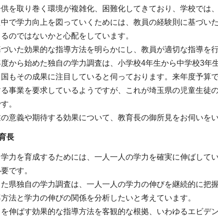
子供を取り巻く環境が複雑化、困難化してきており、学校では
た中で学力向上を図っていくためには、教員の経験則に基づい
くるのではないかと心配をしています。
基づいた効果的な指導方法を明らかにし、教員が適切な指導を
年度から始めた独自の学力調査は、小学校4年生から中学校3年
、国もその成果に注目していると伺っております。来年度予算
する事業を要求しているようですが、これが埼玉県の児童生徒
です。
業の意義や期待する効果について、教育長の御所見をお伺いを
育長
な学力を育成するためには、一人一人の学力を確実に伸ばして
必要です。
した県独自の学力調査は、一人一人の学力の伸びを継続的に把
導方法と学力の伸びの関係を分析したいと考えています。
力を伸ばす効果的な指導方法を客観的な根拠、いわゆるエビデ