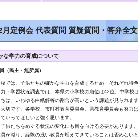
年2月定例会 代表質問 質疑質問・答弁全
かな学力の育成について
員（
民主・無所属
）
学校では、子供たちの確かな学力を育成するため、それぞれ特色
力・学習状況調査では、本県の小学校の順位は42位、中学校
たちは、いわゆる白紙解答の割合が高いという課題が見られま
は大切です。各学校、市町村教育委員会、県教育委員会も努力
していってほしいと強く思います。
や子供たちをめぐる状況の変化にも目を向ける必要があります
教員が減り、経験の浅い教員が増えてきていることは否めない