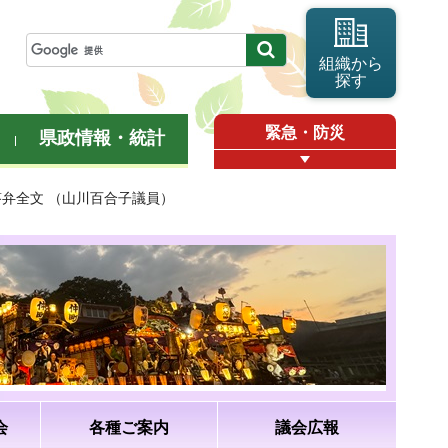
組織から
探す
緊急・防災
県政情報・統計
答弁全文 （山川百合子議員）
会
各種ご案内
議会広報