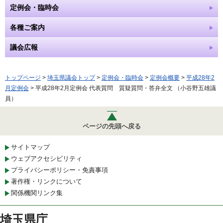
定例会・臨時会
各種ご案内
議会広報
トップページ
>
埼玉県議会トップ
>
定例会・臨時会
>
定例会概要
>
平成28年2
月定例会
> 平成28年2月定例会 代表質問 質疑質問・答弁全文 （小谷野五雄議
員）
ページの先頭へ戻る
サイトマップ
ウェブアクセシビリティ
プライバシーポリシー・免責事項
著作権・リンクについて
関係機関リンク集
埼玉県庁