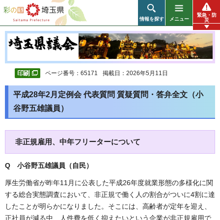
彩の国 埼玉県
緊急・防
情報を探す
メニュー
災
ページ番号：65171
掲載日：2026年5月11日
平成28年2月定例会 代表質問 質疑質問・答弁全文（小
谷野五雄議員）
非正規雇用、中年フリーターについて
Q 小谷野五雄議員（自民
）
厚生労働省が昨年11月に公表した平成26年度就業形態の多様化に関
する総合実態調査において、非正規で働く人の割合がついに4割に達
したことが明らかになりました。そこには、高齢者が定年を迎え、
正社員が減る中、人件費を低く抑えたいという企業が非正規雇用で