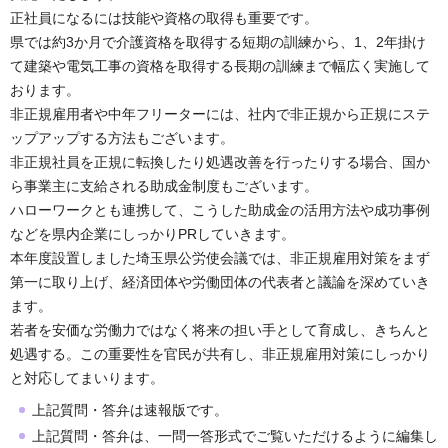
正社員になるには技能や資格の取得も重要です。
県では約3か月で介護資格を取得する短期の訓練から、1、2年掛け
て建築や電気工事の資格を取得する長期の訓練まで幅広く実施して
おります。
非正規雇用者や中年フリーターには、社内で非正規から正規にステ
ップアップする方法もございます。
非正規社員を正規に転換したり処遇改善を行ったりする場合、国か
ら事業主に支給される助成金制度もございます。
ハローワークとも連携して、こうした助成金の活用方法や成功事例
などを県内企業にしっかりPRしていきます。
本年度設置しました埼玉県公労使会議では、非正規雇用対策をまず
第一に取り上げ、経済団体や労働団体の代表者と議論を深めていき
ます。
若者を安価な労働力ではなく将来の担い手として育成し、きちんと
処遇する。この重要性を官民が共有し、非正規雇用対策にしっかり
と対応してまいります。
上記質問・答弁は速報版です。
上記質問・答弁は、一問一答形式でご覧いただけるように編集し