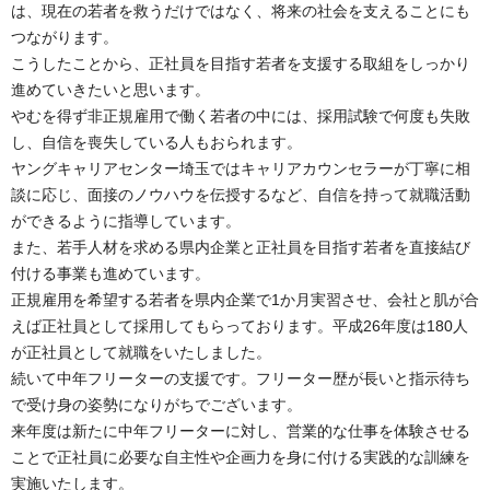
は、現在の若者を救うだけではなく、将来の社会を支えることにも
つながります。
こうしたことから、正社員を目指す若者を支援する取組をしっかり
進めていきたいと思います。
やむを得ず非正規雇用で働く若者の中には、採用試験で何度も失敗
し、自信を喪失している人もおられます。
ヤングキャリアセンター埼玉ではキャリアカウンセラーが丁寧に相
談に応じ、面接のノウハウを伝授するなど、自信を持って就職活動
ができるように指導しています。
また、若手人材を求める県内企業と正社員を目指す若者を直接結び
付ける事業も進めています。
正規雇用を希望する若者を県内企業で1か月実習させ、会社と肌が合
えば正社員として採用してもらっております。平成26年度は180人
が正社員として就職をいたしました。
続いて中年フリーターの支援です。フリーター歴が長いと指示待ち
で受け身の姿勢になりがちでございます。
来年度は新たに中年フリーターに対し、営業的な仕事を体験させる
ことで正社員に必要な自主性や企画力を身に付ける実践的な訓練を
実施いたします。