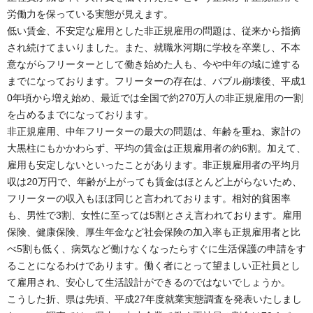
労働力を保っている実態が見えます。
低い賃金、不安定な雇用とした非正規雇用の問題は、従来から指摘
され続けてまいりました。また、就職氷河期に学校を卒業し、不本
意ながらフリーターとして働き始めた人も、今や中年の域に達する
までになっております。フリーターの存在は、バブル崩壊後、平成1
0年頃から増え始め、最近では全国で約270万人の非正規雇用の一割
を占めるまでになっております。
非正規雇用、中年フリーターの最大の問題は、年齢を重ね、家計の
大黒柱にもかかわらず、平均の賃金は正規雇用者の約6割。加えて、
雇用も安定しないといったことがあります。非正規雇用者の平均月
収は20万円で、年齢が上がっても賃金はほとんど上がらないため、
フリーターの収入もほぼ同じと言われております。相対的貧困率
も、男性で3割、女性に至っては5割とさえ言われております。雇用
保険、健康保険、厚生年金など社会保険の加入率も正規雇用者と比
べ5割も低く、病気など働けなくなったらすぐに生活保護の申請をす
ることになるわけであります。働く者にとって望ましい正社員とし
て雇用され、安心して生活設計ができるのではないでしょうか。
こうした折、県は先頃、平成27年度就業実態調査を発表いたしまし