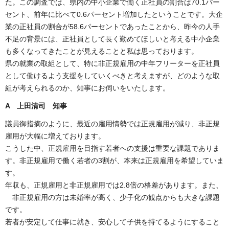
た。この調査では、県内の中小企業で働く正社員の割合は70.1パー
セント、前年に比べて0.6パーセント増加したということです。大企
業の正社員の割合が58.6パーセントであったことから、昨今の人手
不足の背景には、正社員として長く勤めてほしいと考える中小企業
も多くなってきたことが見えることと私は思っております。
県の就業の取組として、特に非正規雇用の中年フリーターを正社員
として働けるよう支援をしていくべきと考えますが、どのような取
組が考えられるのか、知事にお伺いをいたします。
A 上田清司 知事
議員御指摘のように、最近の雇用情勢では正規雇用が減り、非正規
雇用が大幅に増えております。
こうした中、正規雇用を目指す若者への支援は重要な課題でありま
す。非正規雇用で働く若者の3割が、本来は正規雇用を希望していま
す。
年収も、正規雇用と非正規雇用では2.8倍の格差があります。また、
非正規雇用の方は未婚率が高く、少子化の観点からも大きな課題
です。
若者が安定して仕事に就き、安心して子供を持てるようにすること