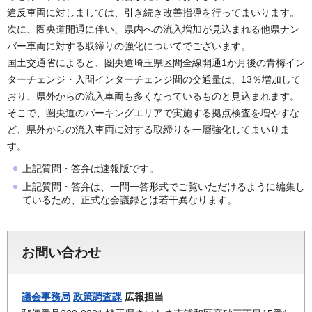
違反車両に対しましては、引き続き改善指導を行ってまいります。
次に、圏央道開通に伴い、県内への流入増加が見込まれる他県ナン
バー車両に対する取締りの強化についてでございます。
国土交通省によると、圏央道埼玉県区間全線開通1か月後の青梅イン
ターチェンジ・入間インターチェンジ間の交通量は、13％増加して
おり、県外からの流入車両も多くなっているものと見込まれます。
そこで、圏央道のパーキングエリアで実施する拠点検査を増やすな
ど、県外からの流入車両に対する取締りを一層強化してまいりま
す。
上記質問・答弁は速報版です。
上記質問・答弁は、一問一答形式でご覧いただけるように編集し
ているため、正式な会議録とは若干異なります。
お問い合わせ
議会事務局
政策調査課
広報担当