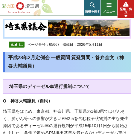
彩の国 埼玉県
緊急・防
情報を探す
メニュー
災
ページ番号：65667
掲載日：2026年5月11日
平成28年2月定例会 一般質問 質疑質問・答弁全文（神
谷大輔議員）
埼玉県のディーゼル車運行規制について
Q 神谷大輔議員（自民
）
埼玉県をはじめ、東京都、神奈川県、千葉県の1都3県ではぜんそ
く、肺がん等への影響が大きいPM2.5を含む粒子状物質の主な発生
原因であるディーゼル車の運行規制が平成15年10月1日から開始さ
れました。条例で定めるPM排出基準を満たさないディーゼル車は、