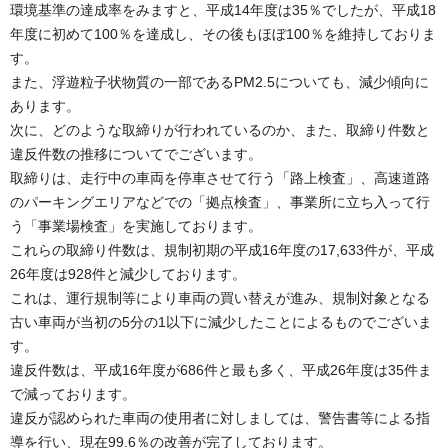
環境基準の達成率をみますと、平成14年度は35％でしたが、平成18
年度に初めて100％を達成し、その後もほぼ100％を維持しておりま
す。
また、浮遊粒子状物質の一部であるPM2.5についても、減少傾向に
あります。
次に、どのような取締りが行われているのか、また、取締り件数と
違反件数の推移についてでございます。
取締りは、走行中の車両を停車させて行う「路上検査」、高速道路
のパーキングエリアなどでの「拠点検査」、事業所に立ち入って行
う「事業場検査」を実施しております。
これらの取締り件数は、規制初期の平成16年度の17,633件が、平成
26年度は928件と減少しております。
これは、運行規制等により車両の買い替えが進み、規制対象となる
古い車両が当初の5分の1以下に減少したことによるものでございま
す。
違反件数は、平成16年度が686件と最も多く、平成26年度は35件ま
で減っております。
違反が認められた車両の使用者に対しましては、警告書等による指
導を行い、現在99.6％の改善が完了しております。