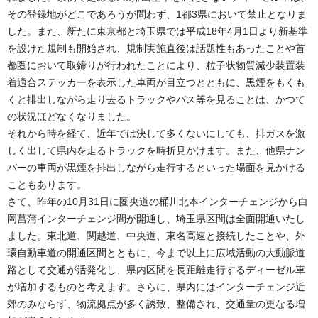
その登録地がどこであろうが問わず、1都3県において禁止となりま
した。また、新たに東京都と埼玉県では平成18年4月1日より新基準
を設けた規制も開始され、規制実施直後は話題性もあったことや首
都圏において取締りが行われたことにより、粒子状物質減少装置装
着適合ステッカーを表示した車両が目立つとともに、黒煙をもくも
くと排出しながら走り去るトラックやバス等を見ることは、かつて
の状況ほどなくなりました。
それから時を経て、近年では決して多くないにしても、排ガスを激
しく出して県内を走るトラックを時折見かけます。また、他県ナン
バーの車両が黒煙を排出しながら走行するといった場面を見かける
こともあります。
さて、昨年の10月31日に圏央道の桶川北本インターチェンジから白
岡菖蒲インターチェンジ間が開通し、埼玉県区間は全面開通いたし
ました。東北道、関越道、中央道、東名高速と接続したことや、外
環自動車道の開通区間とともに、今まで以上に広域活動の大動脈道
路として交通が活発化し、県内区間を長距離走行するディーゼル車
が増加するものと考えます。さらに、県内にはインターチェンジ近
郊のみならず、物流拠点が多く誘致、整備され、交通量の更なる増