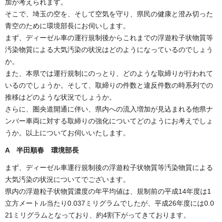
加が考えられます。
そこで、埼玉の空を、そして空気を守り、県民の健康と澄み切った
青空のために環境部長にお伺いします。
まず、ディーゼル車の運行規制後からこれまでの浮遊粒子状物質等
汚染物質による大気汚染の状況はどのようになっているのでしょう
か。
また、本県では運行規制にのっとり、どのような取締りが行われて
いるのでしょうか。そして、取締りの件数と違反件数の時系列での
推移はどのような状況でしょうか。
さらに、圏央道開通に伴い、県内への流入増加が見込まれる他県ナ
ンバー車両に対する取締りの強化についてどのようにお考えでしょ
うか。以上についてお伺いいたします。
A 半田順春 環境部長
まず、ディーゼル車運行規制後の浮遊粒子状物質等汚染物質による
大気汚染の状況についてでございます。
県内の浮遊粒子状物質濃度の年平均値は、規制前の平成14年度は1
立方メートル当たり0.037ミリグラムでしたが、平成26年度には0.0
21ミリグラムとなっており、約4割下がってきております。