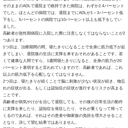
そのままのADLで退院まで維持できた病院は、わずか2.4パーセント
でした。ほとんどの病院では、退院までにADLが1～3パーセント低
下をし、5パーセントの病院では10パーセント以上も低下をしてい
ました。
高齢者が急性期病院に入院した際に注意しなくてはならないことが2
つあります。
1つ目は、治療期間の間、寝たきりになることで全身に筋力低下が起
きてしまい、退院後の生活に支障を来すおそれがあることです。若
くて健康な人間ですら、1週間寝たきりになると、全身の筋力が20
パーセント衰弱すると言われていますので、高齢者であれば、これ
以上の筋力低下を心配しなくてはなりません。
2つ目は、寝たきりが続くことで脳に刺激が少ない状況が続き、物忘
れの症状が出る、もしくは認知症の症状が進行するリスクが高まる
ことです。
高齢者が病気やけがを治して退院しても、その後の日常生活の動作
に支障を来したり、認知症を発症したり、それが重くなって帰って
くるのであれば、それはその患者や御家族の負担を増大させること
となり、決して望む結果ではありません。