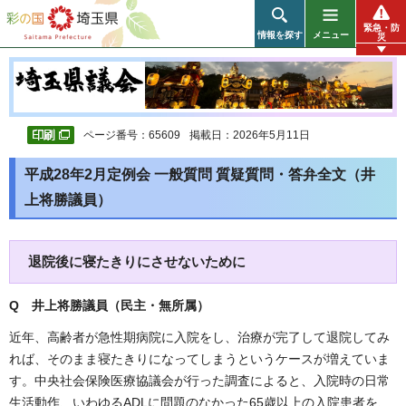
彩の国 埼玉県
緊急・防
情報を探す
メニュー
災
ページ番号：65609
掲載日：2026年5月11日
平成28年2月定例会 一般質問 質疑質問・答弁全文（井
上将勝議員）
退院後に寝たきりにさせないために
Q 井上将勝議員（民主・無所属
）
近年、高齢者が急性期病院に入院をし、治療が完了して退院してみ
れば、そのまま寝たきりになってしまうというケースが増えていま
す。中央社会保険医療協議会が行った調査によると、入院時の日常
生活動作、いわゆるADLに問題のなかった65歳以上の入院患者を、