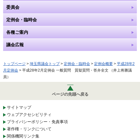
委員会
定例会・臨時会
各種ご案内
議会広報
トップページ
>
埼玉県議会トップ
>
定例会・臨時会
>
定例会概要
>
平成28年2
月定例会
> 平成28年2月定例会 一般質問 質疑質問・答弁全文 （井上将勝議
員）
ページの先頭へ戻る
サイトマップ
ウェブアクセシビリティ
プライバシーポリシー・免責事項
著作権・リンクについて
関係機関リンク集