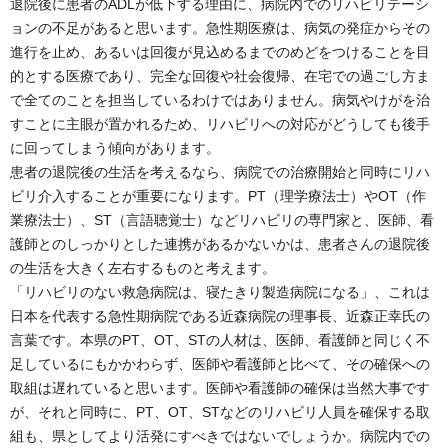
退院後に患者のADLが低下する理由に、病院内でのリハビリテーシ
ョンの不足があると思います。急性期医療は、病気の発症からその
進行を止め、あるいは回復が見込めるまでのめどをつけることを目
的とする医療であり、完全な回復や社会復帰、在宅での過ごし方ま
で全てのことを担当しているわけではありません。病気やけがを治
すことに主眼が置かれるため、リハビリへの対応がどうしても後手
に回ってしまう傾向があります。
患者の退院後の生活を考えるなら、病院での治療開始と同時にリハ
ビリ介入することが重要になります。PT（理学療法士）やOT（作
業療法士）、ST（言語聴覚士）などリハビリの専門家と、医師、看
護師とのしっかりとした連携があるかないかは、患者さんの退院後
の生活を大きく左右するものと考えます。
「リハビリのない救急病院は、寝たきり製造病院になる」、これは
日本を代表する急性期病院である近森病院の理事長、近森正幸氏の
言葉です。本県のPT、OT、STの人材は、医師、看護師と同じく不
足しているにもかかわらず、医師や看護師と比べて、その確保への
取組は遅れていると思います。医師や看護師の確保は当然大事です
が、それと同時に、PT、OT、STなどのリハビリ人員を確保する取
組も、県としてより活発にすべきではないでしょうか。病院内での