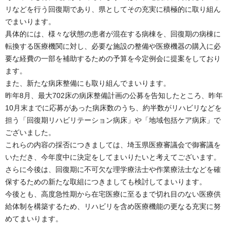
リなどを行う回復期であり、県としてその充実に積極的に取り組ん
でまいります。
具体的には、様々な状態の患者が混在する病棟を、回復期の病棟に
転換する医療機関に対し、必要な施設の整備や医療機器の購入に必
要な経費の一部を補助するための予算を今定例会に提案をしており
ます。
また、新たな病床整備にも取り組んでまいります。
昨年8月、最大702床の病床整備計画の公募を告知したところ、昨年
10月末までに応募があった病床数のうち、約半数がリハビリなどを
担う「回復期リハビリテーション病床」や「地域包括ケア病床」で
ございました。
これらの内容の採否につきましては、埼玉県医療審議会で御審議を
いただき、今年度中に決定をしてまいりたいと考えてございます。
さらに今後は、回復期に不可欠な理学療法士や作業療法士などを確
保するための新たな取組につきましても検討してまいります。
今後とも、高度急性期から在宅医療に至るまで切れ目のない医療供
給体制を構築するため、リハビリを含め医療機能の更なる充実に努
めてまいります。