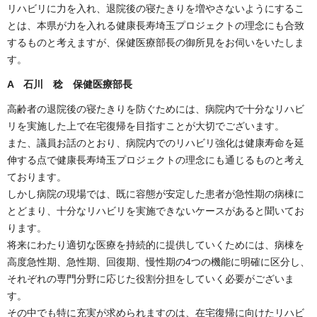
リハビリに力を入れ、退院後の寝たきりを増やさないようにするこ
とは、本県が力を入れる健康長寿埼玉プロジェクトの理念にも合致
するものと考えますが、保健医療部長の御所見をお伺いをいたしま
す。
A 石川 稔 保健医療部長
高齢者の退院後の寝たきりを防ぐためには、病院内で十分なリハビ
リを実施した上で在宅復帰を目指すことが大切でございます。
また、議員お話のとおり、病院内でのリハビリ強化は健康寿命を延
伸する点で健康長寿埼玉プロジェクトの理念にも通じるものと考え
ております。
しかし病院の現場では、既に容態が安定した患者が急性期の病棟に
とどまり、十分なリハビリを実施できないケースがあると聞いてお
ります。
将来にわたり適切な医療を持続的に提供していくためには、病棟を
高度急性期、急性期、回復期、慢性期の4つの機能に明確に区分し、
それぞれの専門分野に応じた役割分担をしていく必要がございま
す。
その中でも特に充実が求められますのは、在宅復帰に向けたリハビ