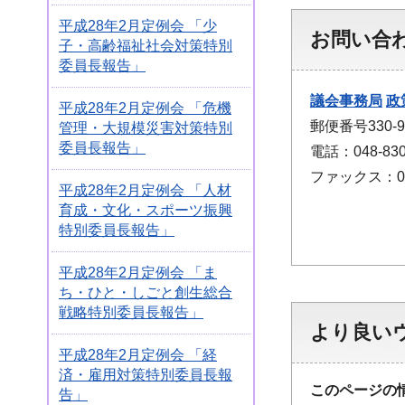
平成28年2月定例会 「少
お問い合
子・高齢福祉社会対策特別
委員長報告」
議会事務局
政
平成28年2月定例会 「危機
郵便番号330
管理・大規模災害対策特別
委員長報告」
電話：048-830
ファックス：048
平成28年2月定例会 「人材
育成・文化・スポーツ振興
特別委員長報告」
平成28年2月定例会 「ま
ち・ひと・しごと創生総合
戦略特別委員長報告」
より良い
平成28年2月定例会 「経
済・雇用対策特別委員長報
このページの
告」