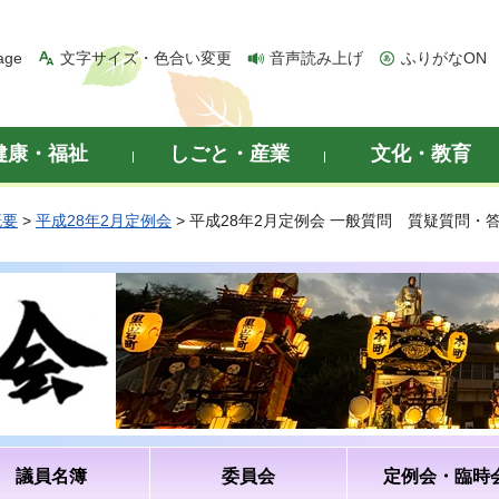
age
文字サイズ・色合い変更
音声読み上げ
ふりがなON
健康・福祉
しごと・産業
文化・教育
概要
>
平成28年2月定例会
> 平成28年2月定例会 一般質問 質疑質問・
議員名簿
委員会
定例会・臨時