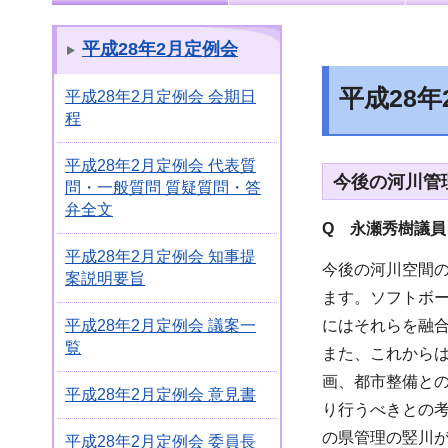
平成28年2月定例会
平成28
平成28年2月定例会 会期日
程
平成28年2月定例会 代表質
今後の河川管
問・一般質問 質疑質問・答
弁全文
Q 永瀬秀樹議員
平成28年2月定例会 知事提
今後の河川空間
案説明要旨
ます。ソフトボ
にはそれらを融
平成28年2月定例会 議案一
覧
また、これから
画、都市整備と
平成28年2月定例会 意見書
り行うべきとの
の県管理の竪川
平成28年2月定例会 委員長