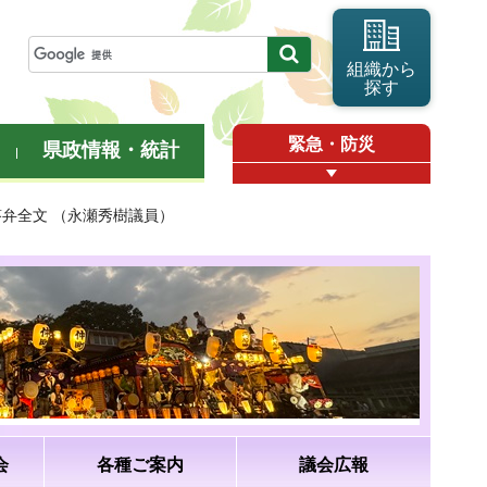
組織から
探す
緊急・防災
県政情報・統計
答弁全文 （永瀬秀樹議員）
会
各種ご案内
議会広報