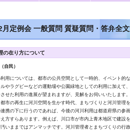
年2月定例会 一般質問 質疑質問・答弁全
理の在り方について
（自民
）
の利用については、都市の公共空間として一時的、イベント的
ールやラグビーなどの運動場や公園緑地としての利用に加えて
合させた利用の進展が望まれますが、見解をお伺いいたします
は都市の再生に河川空間を生かす時代、まちづくりと河川管理
の連携の下に行うのであれば、今後の河川利用は都道府県の参
考え方すらあります。例えば、川口市が市内上青木地区で建設
が汚いままではアンマッチです。河川管理者とまちづくりの行