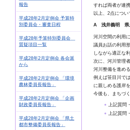
報告
すれば両者が連
以上、2点につ
平成28年2月定例会 予算特
別委員会・審査日程
A 浅井義明 県
河川空間の利用
平成28年予算特別委員会
質疑項目一覧
議員お話の利用
しながら適正な
平成28年2月定例会 各会派
次に、河川管理
から
河川整備を進め
例えば笹目川で
平成28年2月定例会 「環境
農林委員長報告」
に親しめる護岸
今後も、まちづ
平成28年2月定例会 「企画
財政委員長報告」
上記質問
上記質問
平成28年2月定例会 「県土
都市整備委員長報告」