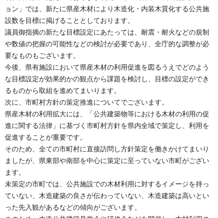
ョン」では、新たに県産木材により木造化・内装木質化する公共施
設数を目標に掲げることとしております。
議員御指摘の新たな目標設定にあたっては、耐震・耐火などの規制
や数値の把握の可能性などの検討が必要であり、全庁的な調整が必
要なものもございます。
今後、県有施設において県産木材の利用促進を図るうえでどのよう
な目標設定が効果的かの観点から課題を検討し、目標の設定ができ
るものから取組を進めてまいります。
次に、市町村方針の策定推進についてでございます。
県産木材の利用拡大には、「公共建築物等における木材の利用の促
進に関する法律」に基づく市町村方針を県内全域で策定し、利用を
促進することが重要です。
そのため、全ての市町村に直接訪問し方針策定を働きかけてまいり
ましたが、県東部や南部を中心に策定に至っていない市町がござい
ます。
未策定の市町では、公共施設での木材利用に対するイメージを持っ
ていない、木造建築の良さが伝わっていない、木造建築は高いとい
った先入観があるなどの傾向がございます。