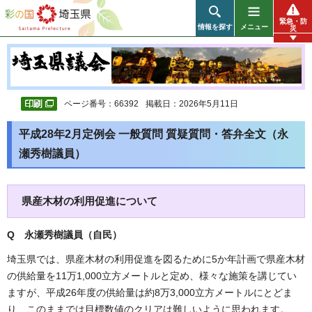
彩の国 埼玉県
緊急・防
情報を探す
メニュー
災
ページ番号：66392
掲載日：2026年5月11日
平成28年2月定例会 一般質問 質疑質問・答弁全文（永
瀬秀樹議員）
県産木材の利用促進について
Q 永瀬秀樹議員（自民
）
埼玉県では、県産木材の利用促進を図るために5か年計画で県産木材
の供給量を11万1,000立方メートルと定め、様々な施策を講じてい
ますが、平成26年度の供給量は約8万3,000立方メートルにとどま
り、このままでは目標数値のクリアは難しいように思われます。