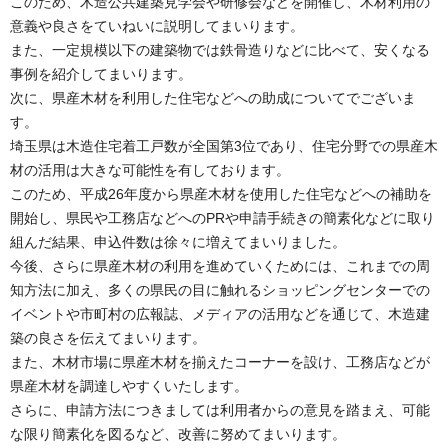
このため、木造公共建築見学会や研修会などを開催し、木材利用の
意義や良さをていねいに説明してまいります。
また、一定規模以下の建築物では鉄骨造りなどに比べて、安くなる
事例を紹介してまいります。
次に、県産木材を利用した住宅などへの助成についてでございま
す。
埼玉県は木造住宅着工戸数が全国第3位であり、住宅分野での県産木
材の活用は大きな可能性を有しております。
このため、平成26年度から県産木材を使用した住宅などへの補助を
開始し、県民や工務店などへのPRや申請手続きの簡素化などに取り
組んだ結果、申込件数は徐々に増えてまいりました。
今後、さらに県産木材の利用を進めていくためには、これまでの周
知方法に加え、多くの県民の目に触れるショッピングセンターでの
イベントや市町村の広報誌、メディアの活用などを通じて、木造建
築の良さを伝えてまいります。
また、木材市場に県産木材を揃えたコーナーを設け、工務店などが
県産木材を調達しやすくいたします。
さらに、申請方法につきましては利用者からの意見を踏まえ、可能
な限り簡素化を図るなど、改善に努めてまいります。