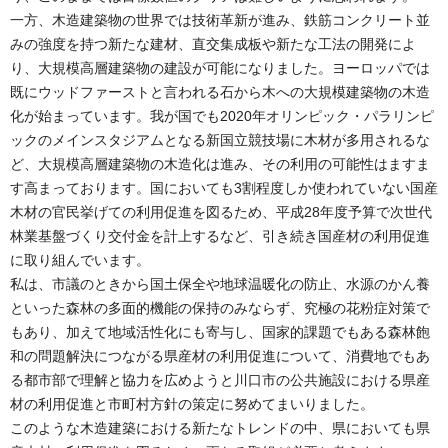
一方、木造建築物の世界では技術革新が進み、鉄筋コンクリート並
みの強度を持つ新たな建材、直交集成板や新たな工法の開発によ
り、大規模高層建築物の建設が可能になりました。ヨーロッパでは
既にウッドファーストと言われる石から木への大規模建築物の木造
化が始まっています。我が国でも2020年オリンピック・パラリンピ
ックのメインスタジアムとなる新国立競技場に木材が多用されるな
ど、大規模高層建築物の木造化は進み、その利用の可能性はますま
す高まっております。国においても3割程度しか使われていない国産
木材の官民挙げての利用促進を図るため、平成28年度予算で次世代
林業基盤づくり交付金を計上するなど、引き続き国産材の利用促進
に取り組んでいます。
私は、市議のときから国土保全や地球温暖化の防止、水源のかん養
といった森林の多面的機能の保持のみならず、究極の花粉症対策で
もあり、加えて地域活性化にも寄与し、国家的課題でもある森林飽
和の問題解決につながる県産材の利用促進について、消費地でもあ
る都市部で理解と協力を広めようと川口市の公共施設における県産
材の利用促進と市町村方針の策定に努めてまいりました。
このような木造建築における新たなトレンドの中、県においても県