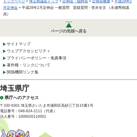
トップページ
>
埼玉県議会トップ
>
定例会・臨時会
>
定例会概要
>
平成28年2
月定例会
> 平成28年2月定例会 一般質問 質疑質問・答弁全文 （永瀬秀樹議
員）
ページの先頭へ戻る
サイトマップ
ウェブアクセシビリティ
プライバシーポリシー・免責事項
著作権・リンクについて
関係機関リンク集
埼玉県庁
県庁へのアクセス
〒330-9301 埼玉県さいたま市浦和区高砂三丁目15番1号
電話番号：048-824-2111（代表）
法人番号：1000020110001