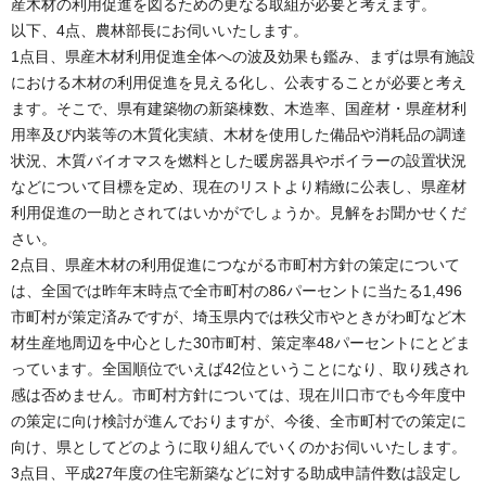
産木材の利用促進を図るための更なる取組が必要と考えます。
以下、4点、農林部長にお伺いいたします。
1点目、県産木材利用促進全体への波及効果も鑑み、まずは県有施設
における木材の利用促進を見える化し、公表することが必要と考え
ます。そこで、県有建築物の新築棟数、木造率、国産材・県産材利
用率及び内装等の木質化実績、木材を使用した備品や消耗品の調達
状況、木質バイオマスを燃料とした暖房器具やボイラーの設置状況
などについて目標を定め、現在のリストより精緻に公表し、県産材
利用促進の一助とされてはいかがでしょうか。見解をお聞かせくだ
さい。
2点目、県産木材の利用促進につながる市町村方針の策定について
は、全国では昨年末時点で全市町村の86パーセントに当たる1,496
市町村が策定済みですが、埼玉県内では秩父市やときがわ町など木
材生産地周辺を中心とした30市町村、策定率48パーセントにとどま
っています。全国順位でいえば42位ということになり、取り残され
感は否めません。市町村方針については、現在川口市でも今年度中
の策定に向け検討が進んでおりますが、今後、全市町村での策定に
向け、県としてどのように取り組んでいくのかお伺いいたします。
3点目、平成27年度の住宅新築などに対する助成申請件数は設定し