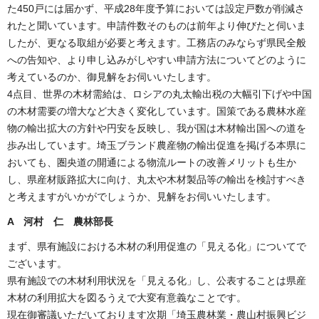
た450戸には届かず、平成28年度予算においては設定戸数が削減さ
れたと聞いています。申請件数そのものは前年より伸びたと伺いま
したが、更なる取組が必要と考えます。工務店のみならず県民全般
への告知や、より申し込みがしやすい申請方法についてどのように
考えているのか、御見解をお伺いいたします。
4点目、世界の木材需給は、ロシアの丸太輸出税の大幅引下げや中国
の木材需要の増大など大きく変化しています。国策である農林水産
物の輸出拡大の方針や円安を反映し、我が国は木材輸出国への道を
歩み出しています。埼玉ブランド農産物の輸出促進を掲げる本県に
おいても、圏央道の開通による物流ルートの改善メリットも生か
し、県産材販路拡大に向け、丸太や木材製品等の輸出を検討すべき
と考えますがいかがでしょうか、見解をお伺いいたします。
A 河村 仁 農林部長
まず、県有施設における木材の利用促進の「見える化」についてで
ございます。
県有施設での木材利用状況を「見える化」し、公表することは県産
木材の利用拡大を図るうえで大変有意義なことです。
現在御審議いただいております次期「埼玉農林業・農山村振興ビジ