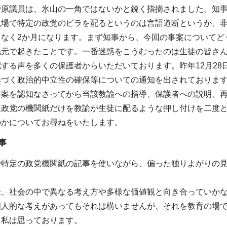
菅原議員は、氷山の一角ではないかと鋭く指摘されました。知事
現場で特定の政党のビラを配るというのは言語道断というか、
もなく2か月になります。まず知事から、今回の事案についてど
地元で起きたことです。一番迷惑をこうむったのは生徒の皆さ
する声を多くの保護者からいただいております。昨年12月2
基づく政治的中立性の確保等についての通知を出されておりま
事案を認知なさってから当該教諭への指導、保護者への説明、
定政党の機関紙だけを教諭が生徒に配るような押し付けを二度
のかについてお尋ねをいたします。
事
で特定の政党機関紙の記事を使いながら、偏った独りよがりの
来、社会の中で異なる考え方や多様な価値観と向き合っていか
個人的な考えがあってもそれは構いませんが、それを教育の場
に私は思っております。