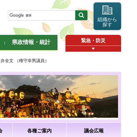
組織から
探す
緊急・防災
県政情報・統計
答弁全文 （権守幸男議員）
会
各種ご案内
議会広報