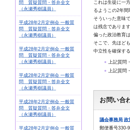
これは生徒に一
問 質疑質問・答弁全文
（永瀬秀樹議員）
るようこの2年間
そういった意味
平成28年2月定例会 一般質
は残念でありま
問 質疑質問・答弁全文
偏った政治教育
（永瀬秀樹議員）
そこで、先ほど
平成28年2月定例会 一般質
中立性を確保す
問 質疑質問・答弁全文
（永瀬秀樹議員）
上記質問
上記質問
平成28年2月定例会 一般質
問 質疑質問・答弁全文
（永瀬秀樹議員）
お問い合
平成28年2月定例会 一般質
問 質疑質問・答弁全文
（永瀬秀樹議員）
議会事務局
政
郵便番号330
平成28年2月定例会 一般質