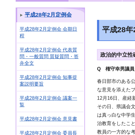
平成28年2月定例会
平成28
平成28年2月定例会 会期日
程
平成28年2月定例会 代表質
政治的中立性
問・一般質問 質疑質問・答
弁全文
Q 権守幸男議員
平成28年2月定例会 知事提
春日部市のある
案説明要旨
な意見を添えたプ
12月16日、産
平成28年2月定例会 議案一
覧
その日、県議会
は真っ白な中学
平成28年2月定例会 意見書
治教育をしたこ
教員の一方的な
平成28年2月定例会 委員長