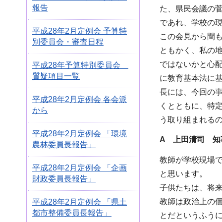
報告
た、県民会議の
であれ、学校の
平成28年2月定例会 予算特
この会見から間
別委員会・審査日程
ともかく、私の
ではないかと心配
平成28年予算特別委員会
質疑項目一覧
に教育基本法に
長には、今回の
平成28年2月定例会 各会派
くとともに、特
から
う取り組まれる
平成28年2月定例会 「環境
A 上田清司 知
農林委員長報告」
教師が学校現場
平成28年2月定例会 「企画
と思います。
財政委員長報告」
子供たちは、将
教師は政治上の
平成28年2月定例会 「県土
都市整備委員長報告」
とだというふう