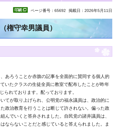
ページ番号：65692
掲載日：2026年5月11日
文（権守幸男議員）
し、あろうことか赤旗の記事を全面的に賛同する個人的
任していたクラスの生徒全員に教室で配布したことが昨年
講じられております。配っております。
ついてが取り上げられ、公明党の福永議員は、政治的に
った政治教育を行うことは断じて許されない。偏った政
り組んでいくと答弁されました。自民党の諸井議員は、
てはならないことだと感じていると答えられました。ま