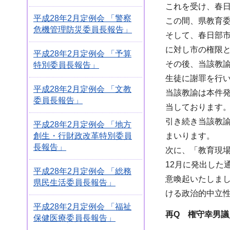
これを受け、春日
平成28年2月定例会 「警察
この間、県教育
危機管理防災委員長報告」
そして、春日部市
に対し市の権限
平成28年2月定例会 「予算
その後、当該教諭
特別委員長報告」
生徒に謝罪を行
平成28年2月定例会 「文教
当該教諭は本件発
委員長報告」
当しております
引き続き当該教
平成28年2月定例会 「地方
まいります。
創生・行財政改革特別委員
長報告」
次に、「教育現
12月に発出した
平成28年2月定例会 「総務
意喚起いたしま
県民生活委員長報告」
ける政治的中立
平成28年2月定例会 「福祉
再Q 権守幸男議
保健医療委員長報告」