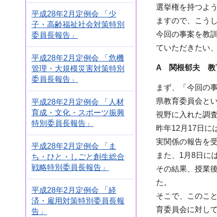
選挙権を持つよ
平成28年2月定例会 「少
ますので、こう
子・高齢福祉社会対策特別
今回の事案を教
委員長報告」
ていただきたい
平成28年2月定例会 「危機
A 関根郁夫 教
管理・大規模災害対策特別
委員長報告」
まず、「今回の
県教育委員会と
平成28年2月定例会 「人材
育成・文化・スポーツ振興
視野に入れた調
特別委員長報告」
昨年12月17日
実関係の報告を
平成28年2月定例会 「ま
また、1月8日に
ち・ひと・しごと創生総合
戦略特別委員長報告」
その結果、授業
た。
平成28年2月定例会 「経
そこで、このこ
済・雇用対策特別委員長報
育委員会に対し
告」