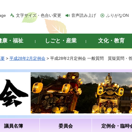
age
文字サイズ・色合い変更
音声読み上げ
ふりがなON
健康・福祉
しごと・産業
文化・教育
概要
>
平成28年2月定例会
> 平成28年2月定例会 一般質問 質疑質問・
議員名簿
委員会
定例会・臨時