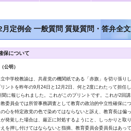
年2月定例会 一般質問 質疑質問・答弁全
確保について
（公明
）
公立中学校教諭は、共産党の機関紙である「赤旗」を切り張り
リントを昨年の9月24日と12月2日、何と2度にわたって担
経新聞に報じられました。これがこのプリントです。これが2回
文教委員会では所管事務調査として教育の政治的中立性確保に
生の心を特定政党の色で染めてはならないと訴え、教育長は偏
とが発覚した場合は、厳正に対処するようにと、しっかりと取
考えを押し付けてはならないと指摘、教育委員会委員長はあっ