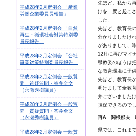
先ほど、私から
平成28年2月定例会 「産業
けを二度と起こ
労働企業委員長報告」
した。
平成28年2月定例会 「自然
先ほど、教育長
再生・循環社会対策特別委
分かりましたけ
員長報告」
がありまして、
12月に再びマイ
平成28年2月定例会 「公社
事業対策特別委員長報告」
県教委のほうは
な教育環境に子
平成28年2月定例会 一般質
先ほど、教育長か
問 質疑質問・答弁全文
明けまして全教
（永瀬秀樹議員）
弁ございました
平成28年2月定例会 一般質
担保できるので
問 質疑質問・答弁全文
再A 関根郁夫 
（永瀬秀樹議員）
県では、これま
平成28年2月定例会 一般質