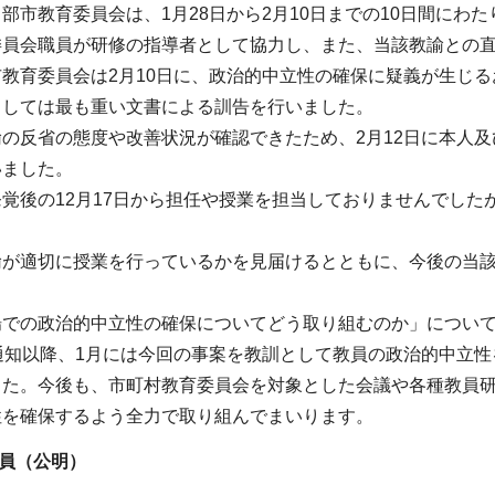
部市教育委員会は、1月28日から2月10日までの10日間にわ
委員会職員が研修の指導者として協力し、また、当該教諭との
教育委員会は2月10日に、政治的中立性の確保に疑義が生じ
としては最も重い文書による訓告を行いました。
の反省の態度や改善状況が確認できたため、2月12日に本人及
いました。
覚後の12月17日から担任や授業を担当しておりませんでした
。
諭が適切に授業を行っているかを見届けるとともに、今後の当
場での政治的中立性の確保についてどう取り組むのか」につい
通知以降、1月には今回の事案を教訓として教員の政治的中立
した。今後も、市町村教育委員会を対象とした会議や各種教員
性を確保するよう全力で取り組んでまいります。
員（公明
）