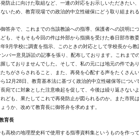
再発防止に向けた取組など、一連の対応をお示しいただきたい
さないため、教育現場での政治的中立性確保にどう取り組まれ
の御答弁で、これまでの当該教諭への指導、保護者への説明に
れども、そもそも今回の件は外部から指摘を受けた春日部市教委
昨年9月学校に調査を指示、このときの対応として学校長から教
ナンバー意見訴訟の記事を張り、配布しております。これまでの
把握しておりませんでした。そして、私の元には地元の件であ
供たちがさらされること、また、再発を心配する声をたくさん
ら12月28日、教育基本法に基づく政治的中立性確保等につ
育長宛てに対象とした注意喚起を促して、今後は繰り返さない
けれども、果たしてこれで再発防止が図られるのか。また市民
しょうか、改めて教育長に御答弁を求めます。
教育長
でも高校の地理歴史科で使用する指導資料集というものを作っ