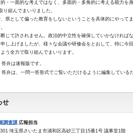
方的・一面的な考えではなく、多面的・多角的に考える能力を
取り組んでまいりました。
で、県として偏った教育をしないということを具体的にやって
す。
は断じて許されません。政治的中立性を確保していかなければ
も申し上げましたが、様々な会議や研修会をとおして、特に今
るよう全力で取り組んでまいります。
・答弁は速報版です。
・答弁は、一問一答形式でご覧いただけるように編集している
わせ
策調査課
広報担当
-9301 埼玉県さいたま市浦和区高砂三丁目15番1号 議事堂1階