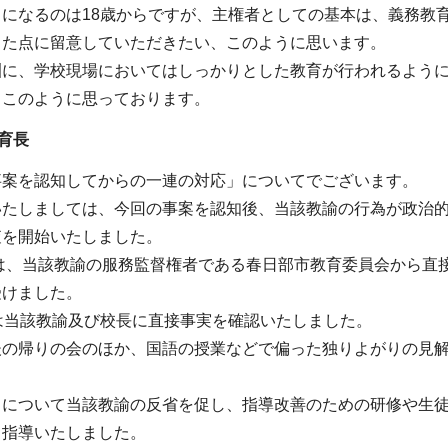
うになるのは18歳からですが、主権者としての基本は、義務教
した点に留意していただきたい、このように思います。
訓に、学校現場においてはしっかりとした教育が行われるよう
、このように思っております。
育長
事案を認知してからの一連の対応」についてでございます。
いたしましては、今回の事案を認知後、当該教諭の行為が政治
査を開始いたしました。
には、当該教諭の服務監督権者である春日部市教育委員会から直接
受けました。
は当該教諭及び校長に直接事実を確認いたしました。
後の帰りの会のほか、国語の授業などで偏った独りよがりの見
とについて当該教諭の反省を促し、指導改善のための研修や生
て指導いたしました。