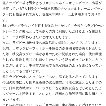
熊谷ラグビー場は男女ともリオデジャネイロオリンピックに出場が
決定している7人制ラグビー日本代表のナショナルトレーニングセン
ターにも指定されており、現在も年間150日以上利用されておりま
す。
3面の専用グラウンドを有する強みを生かして、今後ともラグビーの
トレーニング拠点としても多くの方に利用いただけるような施設と
して、生まれ変わらせたいと考えております。
次に、ラグビー場改修後の施設活用の取組についてでございます。
以前、日本ラグビーフットボール協会の森喜朗名誉会長とお会いし
た際、秩父宮ラグビー場が改修のために閉鎖された場合、代替機能
としての役割を熊谷でお願いしたいという話を伺っているところで
もございますし、事務方の情報でも既定路線のような形になってい
るところでもございます。
熊谷ラグビー場にとってはとてもいい話であると思っております。
今回の改修により世界最高峰の試合開催が可能な施設となりますの
で、日本代表戦やスーパーラグビーなど国際試合をはじめとしたビ
ッグゲームを誘致することにより、積極的な施設活用に取り組んで
まいります。
これらの取組により、現在「西の花園、東の熊谷」と呼ばれていま