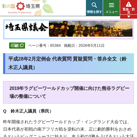
彩の国 埼玉県
緊急・防
情報を探す
メニュー
災
ページ番号：65384
掲載日：2026年5月11日
平成28年2月定例会 代表質問 質疑質問・答弁全文（鈴
木正人議員）
2019年ラグビーワールドカップ開催に向けた熊谷ラグビー
場の整備について
Q 鈴木正人議員（県民
）
昨年開催されたラグビーワールドカップ・イングランド大会では、
日本代表が初戦の南アフリカ戦を逆転の末、正に劇的勝利をおさめ
るというビッグニュースに始まり、史上初の3勝を上げるという大活