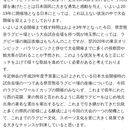
躍を遂げたことは日本国民に大きな勇気と感動を与え、いよいよ20
19年に開催地となる日本にとっては、これ以上ない状況の中で大会
開催を迎えようとしております。
いよいよ大会開催まで残す時間はおよそ3年半となった今日、県営熊
谷ラグビー場という大会試合会場を持つ我が埼玉県にとっては、ラ
グビー場の施設改修はもちろんのことですが、翌2020年の東京オリ
ンピック・パラリンピックと併せて大会開催までに多くの視察団や
観光客が訪れることが予想され、このような状況を考えると正にピ
ッチを上げて様々な取組を進めていく必要があると考えておりま
す。
今定例会の平成28年度予算案にも計上されている日本大会開催時の
試合会場の一つである県営熊谷ラグビー場の改修については、今回
のラグビーワールドカップの開催のみならず、これまで長年にわた
り西の花園、東の熊谷と言われるように高校ラグビーをはじめ地元
出身の著名な選出を輩出するなど、これまで引き継がれてきた伝統
と多くの県民の皆様による醸成により今回の大会の一つの契機とし
て、これまでのラグビー文化、スポーツ文化を更に大きく発展でき
る大きなチャンスが到来していると思います。