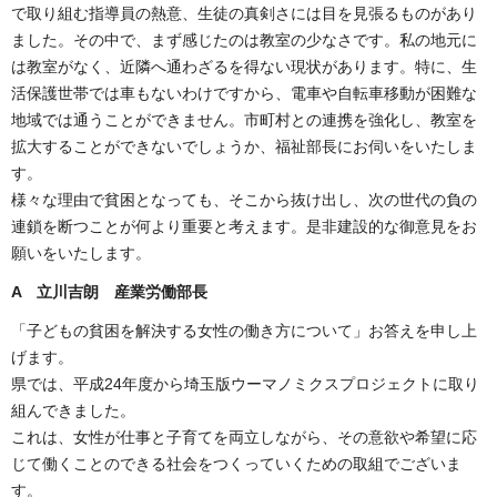
で取り組む指導員の熱意、生徒の真剣さには目を見張るものがあり
ました。その中で、まず感じたのは教室の少なさです。私の地元に
は教室がなく、近隣へ通わざるを得ない現状があります。特に、生
活保護世帯では車もないわけですから、電車や自転車移動が困難な
地域では通うことができません。市町村との連携を強化し、教室を
拡大することができないでしょうか、福祉部長にお伺いをいたしま
す。
様々な理由で貧困となっても、そこから抜け出し、次の世代の負の
連鎖を断つことが何より重要と考えます。是非建設的な御意見をお
願いをいたします。
A 立川吉朗 産業労働部長
「子どもの貧困を解決する女性の働き方について」お答えを申し上
げます。
県では、平成24年度から埼玉版ウーマノミクスプロジェクトに取り
組んできました。
これは、女性が仕事と子育てを両立しながら、その意欲や希望に応
じて働くことのできる社会をつくっていくための取組でございま
す。