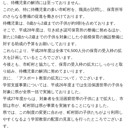
し、待機児童の解消には至っておりません。
このため、特に待機児童の多い市町村を、職員が訪問し、保育所等
のさらなる整備の促進を働きかけております。
待機児童は、0歳から2歳までの子供が約9割を占めております。
そこで、平成28年度は、引き続き認可保育所の整備に努めるほか、
新たに0歳から2歳までの子供を対象にした小規模保育の施設整備に
対する助成の予算をお願いしております。
これらにより、平成28年度は全体で6,500人分の保育の受入枠の拡
大を計画しているところでございます。
今後とも、市町村と協力して、保育の受入枠の拡大にしっかりと取
り組み、待機児童の解消に努めてまいります。
次に、「アスポート教室の拡充について」でございます。
学習支援事業については、平成26年度までは生活保護世帯の子供を
対象に県が全県一括で実施しておりました。
平成27年度からは、対象者を生活困窮世帯の子供にまで拡大し、市
部は市が、町村部は県が事業を実施することになりました。
県では、この制度の変更に合わせ、町村部の子供たちがより利用し
やすくなるよう学習教室の配置の見直しを行ったところでございま
す。