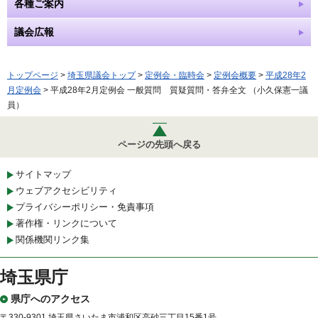
各種ご案内
議会広報
トップページ
>
埼玉県議会トップ
>
定例会・臨時会
>
定例会概要
>
平成28年2
月定例会
> 平成28年2月定例会 一般質問 質疑質問・答弁全文 （小久保憲一議
員）
ページの先頭へ戻る
サイトマップ
ウェブアクセシビリティ
プライバシーポリシー・免責事項
著作権・リンクについて
関係機関リンク集
埼玉県庁
県庁へのアクセス
〒330-9301 埼玉県さいたま市浦和区高砂三丁目15番1号