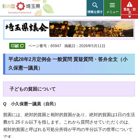
彩の国 埼玉県
緊急・防
情報を探す
メニュー
災
ページ番号：65947
掲載日：2026年5月11日
平成28年2月定例会 一般質問 質疑質問・答弁全文（小
久保憲一議員）
子どもの貧困について
Q 小久保憲一議員（自民
）
貧困には、絶対的貧困と相対的貧困があり、絶対的貧困は1日の生活
費が1.25ドル以下を指します。これから質問させていただくのは、
相対的貧困と呼ばれる可処分所得が平均の半分以下の世帯について
です。