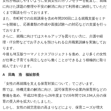
女性が相談しやすいように全員女性のカウンセラーを配置し、就職
に向けた課題の整理や不安の解消に向けて利用者に納得していただ
くまで面談を行っております。
また、市町村での出前講座を含め年間200回に上る就職支援セミナ
ーを開催し、応募書類の作成や面接試験への対応などの支援を行っ
ております。
さらに、就職に向けてはスキルアップを図りたい方に、介護や経
理・IT分野などでお子さんを預けられる公共職業訓練を実施してお
ります。
今後も埼玉版ウーマノミクスプロジェクトを進め、より多くの女性
が仕事と子育てを両立しながら働くことができるよう積極的に取り
組んでまいります。
A 田島 浩 福祉部長
「女性の再就職を支える保育対策について」でございます。
県では、待機児童の解消に向け、認可保育所や企業内保育所などの
整備を進め、平成22年度から26年度までの5年間で24,194人分の保
育の受入枠を拡大いたしました。
しかし、女性の就労意欲の高まりなどにより、保育ニーズが増大