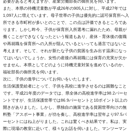
必要があると考えますが、産業労働部長の御所見を伺います。
また、本県の待機児童数が平成26年の905人に対し、平成27年では
1,097人に増えています。母子世帯の子供は優先的に認可保育所へ入
所できる市町村が多いとのことで、この点は評価できるところであ
ります。しかし昨今、子供が保育所入所選考に漏れたため、母親が
働くことができなくなったという報道もあり、産休・育休後の復職
や再就職を保育所への入所が阻んでいるといっても過言ではないと
考えます。そして、それが新たな子供の貧困を生み出す温床になっ
てはいないでしょうか。女性の産後の再就職には保育の充実が欠か
せません。本県としてどのように待機児童対策を進めているのか、
福祉部長の御所見を伺います。
次に、子供の進学についてお伺いをいたします。
生活保護受給者にとって、子供を高校に進学させるのは困難なこと
です。平成21年度のデータでは、県全体の高校進学率は98.2パーセ
ントですが、生活保護世帯では86.9パーセントと10ポイント以上の
開きがありました。しかし、県独自の施策である貧困世帯向けの無
料塾「アスポート事業」が功を奏し、高校進学率は翌年より97.5パ
ーセントにはね上がりました。これは驚くべき結果です。私は、実
際に現場の教室に赴いて、様々なお話を伺いました。マンツーマン