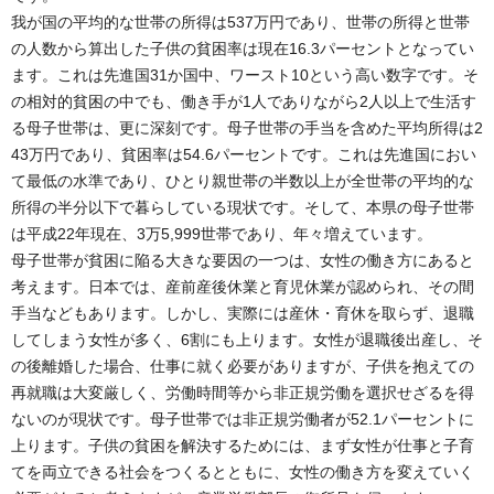
我が国の平均的な世帯の所得は537万円であり、世帯の所得と世帯
の人数から算出した子供の貧困率は現在16.3パーセントとなってい
ます。これは先進国31か国中、ワースト10という高い数字です。そ
の相対的貧困の中でも、働き手が1人でありながら2人以上で生活す
る母子世帯は、更に深刻です。母子世帯の手当を含めた平均所得は2
43万円であり、貧困率は54.6パーセントです。これは先進国におい
て最低の水準であり、ひとり親世帯の半数以上が全世帯の平均的な
所得の半分以下で暮らしている現状です。そして、本県の母子世帯
は平成22年現在、3万5,999世帯であり、年々増えています。
母子世帯が貧困に陥る大きな要因の一つは、女性の働き方にあると
考えます。日本では、産前産後休業と育児休業が認められ、その間
手当などもあります。しかし、実際には産休・育休を取らず、退職
してしまう女性が多く、6割にも上ります。女性が退職後出産し、そ
の後離婚した場合、仕事に就く必要がありますが、子供を抱えての
再就職は大変厳しく、労働時間等から非正規労働を選択せざるを得
ないのが現状です。母子世帯では非正規労働者が52.1パーセントに
上ります。子供の貧困を解決するためには、まず女性が仕事と子育
てを両立できる社会をつくるとともに、女性の働き方を変えていく