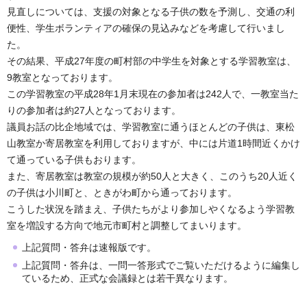
見直しについては、支援の対象となる子供の数を予測し、交通の利
便性、学生ボランティアの確保の見込みなどを考慮して行いまし
た。
その結果、平成27年度の町村部の中学生を対象とする学習教室は、
9教室となっております。
この学習教室の平成28年1月末現在の参加者は242人で、一教室当た
りの参加者は約27人となっております。
議員お話の比企地域では、学習教室に通うほとんどの子供は、東松
山教室か寄居教室を利用しておりますが、中には片道1時間近くかけ
て通っている子供もおります。
また、寄居教室は教室の規模が約50人と大きく、このうち20人近く
の子供は小川町と、ときがわ町から通っております。
こうした状況を踏まえ、子供たちがより参加しやくなるよう学習教
室を増設する方向で地元市町村と調整してまいります。
上記質問・答弁は速報版です。
上記質問・答弁は、一問一答形式でご覧いただけるように編集し
ているため、正式な会議録とは若干異なります。