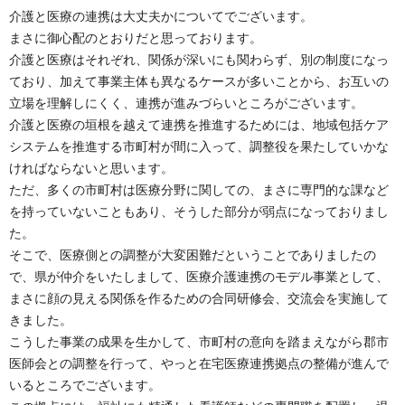
介護と医療の連携は大丈夫かについてでございます。
まさに御心配のとおりだと思っております。
介護と医療はそれぞれ、関係が深いにも関わらず、別の制度になっ
ており、加えて事業主体も異なるケースが多いことから、お互いの
立場を理解しにくく、連携が進みづらいところがございます。
介護と医療の垣根を越えて連携を推進するためには、地域包括ケア
システムを推進する市町村が間に入って、調整役を果たしていかな
ければならないと思います。
ただ、多くの市町村は医療分野に関しての、まさに専門的な課など
を持っていないこともあり、そうした部分が弱点になっておりまし
た。
そこで、医療側との調整が大変困難だということでありましたの
で、県が仲介をいたしまして、医療介護連携のモデル事業として、
まさに顔の見える関係を作るための合同研修会、交流会を実施して
きました。
こうした事業の成果を生かして、市町村の意向を踏まえながら郡市
医師会との調整を行って、やっと在宅医療連携拠点の整備が進んで
いるところでございます。