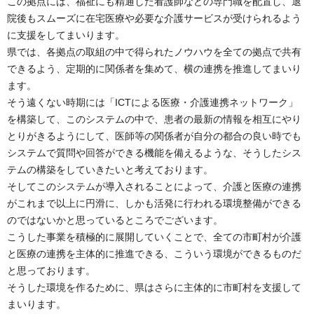
この拠点には、福祉にも精通した看護師などの専門職を配置し、退
院後もスムーズに在宅医療や必要な介護サービスが受けられるよう
に支援をしてまいります。
県では、各拠点の取組の中で得られたノウハウを全ての拠点で共有
できるよう、定期的に関係者を集めて、横の連携を推進してまいり
ます。
そう遠くない時期には「ICTによる医療・介護連携ネットワーク」
を構築して、このシステムの中で、患者の最新の情報を相互にやり
とりがきるようにして、医師等の関係者が自分の都合の良い時でも
システムで質問や回答ができる機能を備えるような、そうしたシス
テムの構築をしていきたいと考えております。
そしてこのシステムが導入されることによって、介護と医療の連携
がこれまで以上に円滑に、しかも活発に行われる環境整備ができる
のではないかと思っているところでございます。
こうした事業を積極的に展開していくことで、全ての市町村が介護
と医療の連携を主体的に推進できる、こういう環境ができるものだ
と思っております。
そうした環境を作るために、県はさらに主体的に市町村を支援して
まいります。