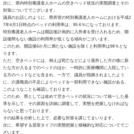
次に、県内特別養護老人ホームの空きベッド状況の実態調査とその
対策についてでございます。
議員のお話しのように、県所管の特別養護老人ホームにおける平成2
7年4月1日時点のベッドの利用率は、95.6％になっております。
特別養護老人ホームは開設後計画的に入所者を受け入れるため、開
設後間もない施設の利用率が低くなる傾向がございます。
このため、開設後6か月に満たない施設を除くと利用率は98％とな
ります。
ただ、空きベッドには、例えば死亡などにより退所した方の後に新
たな方が入るまでのベッドのほか、一時的に医療機関に入院してい
る方のベッドなども含まれ、一方で、議員が指摘されましたよう
に、介護職員の不足によりベッドを一部利用できない施設がある、
このようなことも確認しております。
このため、県としては改めて空きベッドの状況について統一した基
準を示して、その原因を詳細に調査して、実態を把握しなければな
らないと思っております。
その結果を分析した上で、必要な対策を講じてまいります。
次に、希望する居室タイプの実態把握と積極的な対応についてでご
ざいます。