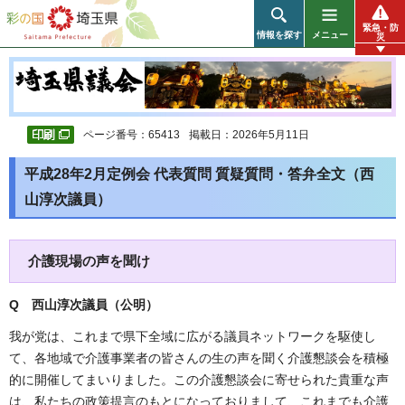
彩の国 埼玉県
緊急・防
情報を探す
メニュー
災
ページ番号：65413
掲載日：2026年5月11日
平成28年2月定例会 代表質問 質疑質問・答弁全文（西
山淳次議員）
介護現場の声を聞け
Q 西山淳次議員（公明
）
我が党は、これまで県下全域に広がる議員ネットワークを駆使し
て、各地域で介護事業者の皆さんの生の声を聞く介護懇談会を積極
的に開催してまいりました。この介護懇談会に寄せられた貴重な声
は、私たちの政策提言のもとになっておりまして、これまでも介護