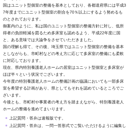
国はユニット型個室の整備を基本としており、各都道府県には平成3
7年度までにユニット型個室の割合を70％以上にするよう努めるも
のとされております。
御案内のように、私は国のユニット型個室の整備方針に対し、低所
得者の負担軽減を図るため多床室も認めるよう、平成22年度に国
と、ある意味では大論争をさせていただきました。
国の理解も得て、その後、埼玉県ではユニット型個室の整備を基本
としながらも、市町村などの考え方に応じて多床室の整備にも柔軟
に対応しております。
現在、県内特別養護老人ホームの居室はユニット型個室と多床室が
ほぼ半々という状況でございます。
今年度の特別養護老人ホームの整備計画の協議においても一部多床
室を希望する計画があり、県としてもそれを認めているところでご
ざいます。
今後とも、市町村や事業者の考え方を踏まえながら、特別養護老人
ホームの整備を進めてまいります。
上記質問・答弁は速報版です。
上記質問・答弁は、一問一答形式でご覧いただけるように編集し