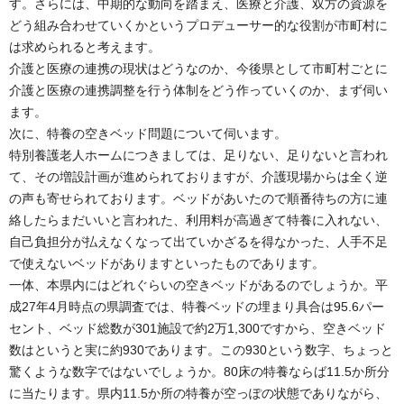
す。さらには、中期的な動向を踏まえ、医療と介護、双方の資源を
どう組み合わせていくかというプロデューサー的な役割が市町村に
は求められると考えます。
介護と医療の連携の現状はどうなのか、今後県として市町村ごとに
介護と医療の連携調整を行う体制をどう作っていくのか、まず伺い
ます。
次に、特養の空きベッド問題について伺います。
特別養護老人ホームにつきましては、足りない、足りないと言われ
て、その増設計画が進められておりますが、介護現場からは全く逆
の声も寄せられております。ベッドがあいたので順番待ちの方に連
絡したらまだいいと言われた、利用料が高過ぎて特養に入れない、
自己負担分が払えなくなって出ていかざるを得なかった、人手不足
で使えないベッドがありますといったものであります。
一体、本県内にはどれぐらいの空きベッドがあるのでしょうか。平
成27年4月時点の県調査では、特養ベッドの埋まり具合は95.6パー
セント、ベッド総数が301施設で約2万1,300ですから、空きベッド
数はというと実に約930であります。この930という数字、ちょっと
驚くような数字ではないでしょうか。80床の特養ならば11.5か所分
に当たります。県内11.5か所の特養が空っぽの状態でありながら、