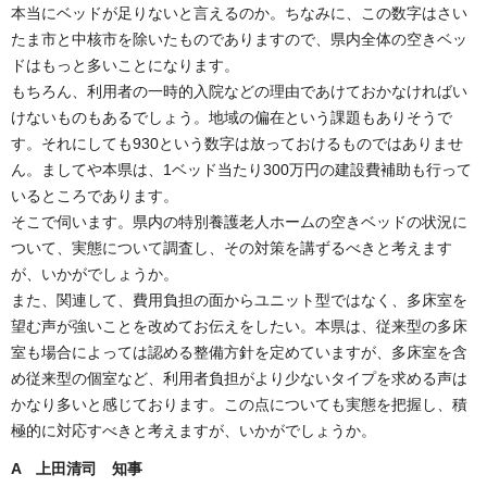
本当にベッドが足りないと言えるのか。ちなみに、この数字はさい
たま市と中核市を除いたものでありますので、県内全体の空きベッ
ドはもっと多いことになります。
もちろん、利用者の一時的入院などの理由であけておかなければい
けないものもあるでしょう。地域の偏在という課題もありそうで
す。それにしても930という数字は放っておけるものではありませ
ん。ましてや本県は、1ベッド当たり300万円の建設費補助も行って
いるところであります。
そこで伺います。県内の特別養護老人ホームの空きベッドの状況に
ついて、実態について調査し、その対策を講ずるべきと考えます
が、いかがでしょうか。
また、関連して、費用負担の面からユニット型ではなく、多床室を
望む声が強いことを改めてお伝えをしたい。本県は、従来型の多床
室も場合によっては認める整備方針を定めていますが、多床室を含
め従来型の個室など、利用者負担がより少ないタイプを求める声は
かなり多いと感じております。この点についても実態を把握し、積
極的に対応すべきと考えますが、いかがでしょうか。
A
上田清司 知事