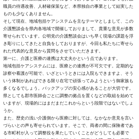
職員の待遇改善、人材確保策など、本県独自の事業として結実した
ものも少なくありません。
そして現在、地域包括ケアシステムを主なテーマとしまして、この
介護懇談会を県内各地域で開催しておりまして、貴重な意見が多数
寄せられています。公明党の介護懇談会はいち早く現場の課題を浮
き彫りにしてきたと自負をしておりますが、今回も私たちに寄せら
れた代表的な意見から質問をさせていただきます。
第一に、介護と医療の連携は大丈夫かという点であります。
地域包括ケアシステムには、医療との連携が不可欠です。定期的な
診察や看護が可能で、いざというときには入院もできますよ、そう
いう体制があればできる限り在宅で頑張ってみようという御家族も
多くなるでしょう。バックアップの安心感があることが大切です。
県としても郡市医師会ごとに調整の拠点を置くなどの取組を始めて
いますが、現場的にはまだまだこれからという段階ではないでしょ
うか。
また、歴史の浅い介護側から医療に対しては、なかなか意見を言い
づらいとの声も寄せられています。そこで、両者の間に保険者であ
る市町村が入って調整役を果たしていくことがどうしても必要で