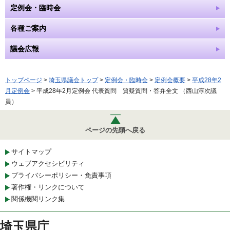
定例会・臨時会
各種ご案内
議会広報
トップページ
>
埼玉県議会トップ
>
定例会・臨時会
>
定例会概要
>
平成28年2
月定例会
> 平成28年2月定例会 代表質問 質疑質問・答弁全文 （西山淳次議
員）
ページの先頭へ戻る
サイトマップ
ウェブアクセシビリティ
プライバシーポリシー・免責事項
著作権・リンクについて
関係機関リンク集
埼玉県庁