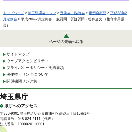
トップページ
>
埼玉県議会トップ
>
定例会・臨時会
>
定例会概要
>
平成28年2
月定例会
> 平成28年2月定例会 一般質問 質疑質問・答弁全文 （権守幸男議
員）
ページの先頭へ戻る
サイトマップ
ウェブアクセシビリティ
プライバシーポリシー・免責事項
著作権・リンクについて
関係機関リンク集
埼玉県庁
県庁へのアクセス
〒330-9301 埼玉県さいたま市浦和区高砂三丁目15番1号
電話番号：048-824-2111（代表）
法人番号：1000020110001