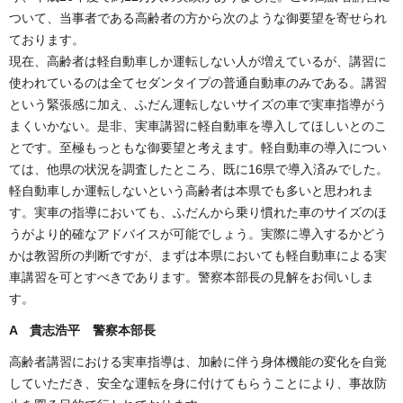
ついて、当事者である高齢者の方から次のような御要望を寄せられ
ております。
現在、高齢者は軽自動車しか運転しない人が増えているが、講習に
使われているのは全てセダンタイプの普通自動車のみである。講習
という緊張感に加え、ふだん運転しないサイズの車で実車指導がう
まくいかない。是非、実車講習に軽自動車を導入してほしいとのこ
とです。至極もっともな御要望と考えます。軽自動車の導入につい
ては、他県の状況を調査したところ、既に16県で導入済みでした。
軽自動車しか運転しないという高齢者は本県でも多いと思われま
す。実車の指導においても、ふだんから乗り慣れた車のサイズのほ
うがより的確なアドバイスが可能でしょう。実際に導入するかどう
かは教習所の判断ですが、まずは本県においても軽自動車による実
車講習を可とすべきであります。警察本部長の見解をお伺いしま
す。
A 貴志浩平 警察本部長
高齢者講習における実車指導は、加齢に伴う身体機能の変化を自覚
していただき、安全な運転を身に付けてもらうことにより、事故防