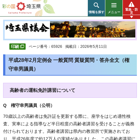
彩の国 埼玉県
緊急・防
情報を探す
メニュー
災
ページ番号：65926
掲載日：2026年5月11日
平成28年2月定例会 一般質問 質疑質問・答弁全文（権
守幸男議員）
高齢者の運転免許講習について
Q 権守幸男議員（公明
）
70歳以上の高齢者は免許証を更新する際に、座学をはじめ適性検
査、実車による指導など半日程度の高齢者講習を受けることが義務
付けられております。高齢者講習は県内の教習所で実施されてお
り、平成26年度で約12万人の実績がありました。この高齢者講習に