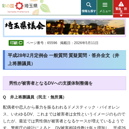
彩の国 埼玉県
緊急・防
情報を探す
メニュー
災
ページ番号：65596
掲載日：2026年5月11日
平成28年2月定例会 一般質問 質疑質問・答弁全文（井
上将勝議員）
男性が被害者となるDVへの支援体制整備を
Q 井上将勝議員（民主・無所属
）
配偶者や恋人から暴力を振るわれるドメスティック・バイオレン
ス、いわゆるDV、これまでは被害者は女性というイメージのもので
したが、最近では男性側が被害者となるケースが増えているようで
す。警察庁の統計によると、DV被害相談件数は年々増加し、平成26