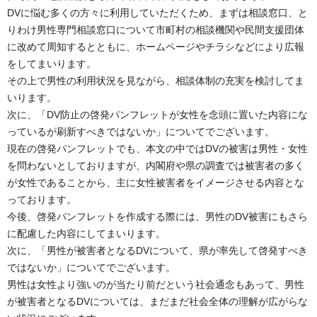
DVに悩む多くの方々に利用していただくため、まずは相談窓口、と
りわけ男性専門相談窓口について市町村の相談機関や民間支援団体
に改めて周知するとともに、ホームページやチラシなどにより広報
をしてまいります。
その上で男性の利用状況を見ながら、相談体制の充実を検討してま
いります。
次に、「DV防止の啓発パンフレットが女性を念頭に置いた内容にな
っているが刷新すべきではないか」についてでございます。
現在の啓発パンフレットでも、本文の中ではDVの被害は男性・女性
を問わないとしておりますが、内閣府や県の調査では被害者の多く
が女性であることから、主に女性被害者をイメージさせる内容とな
っております。
今後、啓発パンフレットを作成する際には、男性のDV被害にもさら
に配慮した内容にしてまいります。
次に、「男性が被害者となるDVについて、県が率先して啓発すべき
ではないか」についてでございます。
男性は女性より強いのが当たり前だという社会通念もあって、男性
が被害者となるDVについては、まだまだ社会全体の理解が広がらな