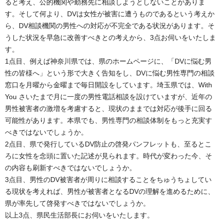
ると考え、公的機関や勤務先に相談しようとしないことがありま
す。そして何より、DVは女性が被害に遭うものであるという考えか
ら、DV相談機関の男性への対応が不完全である状況があります。そ
うした状況を早急に改善すべきとの考えから、3点お伺いをいたしま
す。
1点目、例えば神奈川県では、県のホームページに、「DVに悩む男
性の皆様へ」という形で大きく告知をし、DVに悩む男性専門の相談
窓口を月曜から金曜まで毎日開設をしています。埼玉県では、With
You さいたまで月に一度の男性電話相談を設けていますが、近年の
男性被害者の激増を考慮すると、現状のままでは対応が後手に回る
可能性があります。本県でも、男性専門の相談体制をもっと充実す
べきではないでしょうか。
2点目、県で発行しているDV防止の啓発パンフレットも、至るとこ
ろに女性を念頭に置いた記述が見られます。時代が変わった今、そ
の内容も刷新すべきではないでしょうか。
3点目、男性のDV被害者が周りに相談することをちゅうちょしてい
る現状を考えれば、男性が被害者となるDVの理解を進めるために、
県が率先して啓発すべきではないでしょうか。
以上3点、県民生活部長にお伺いをいたします。