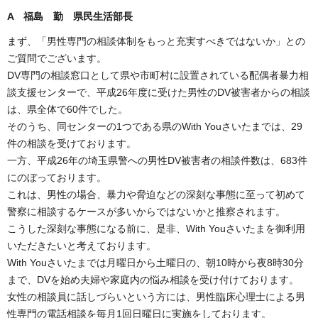
A 福島 勤 県民生活部長
まず、「男性専門の相談体制をもっと充実すべきではないか」との
ご質問でございます。
DV専門の相談窓口として県や市町村に設置されている配偶者暴力相
談支援センターで、平成26年度に受けた男性のDV被害者からの相談
は、県全体で60件でした。
そのうち、同センターの1つである県のWith Youさいたまでは、29
件の相談を受けております。
一方、平成26年の埼玉県警への男性DV被害者の相談件数は、683件
にのぼっております。
これは、男性の場合、暴力や脅迫などの深刻な事態に至って初めて
警察に相談するケースが多いからではないかと推察されます。
こうした深刻な事態になる前に、是非、With Youさいたまを御利用
いただきたいと考えております。
With Youさいたまでは月曜日から土曜日の、朝10時から夜8時30分
まで、DVを始め夫婦や家庭内の悩み相談を受け付けております。
女性の相談員に話しづらいという方には、男性臨床心理士による男
性専門の電話相談を毎月1回日曜日に実施をしております。