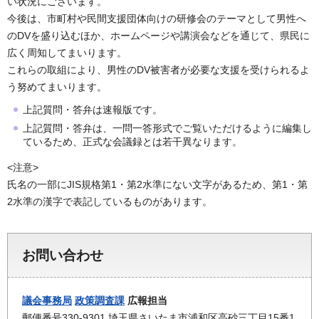
い状況にございます。
今後は、市町村や民間支援団体向けの研修会のテーマとして男性へ
のDVを盛り込むほか、ホームページや講演会などを通じて、県民に
広く周知してまいります。
これらの取組により、男性のDV被害者が必要な支援を受けられるよ
う努めてまいります。
上記質問・答弁は速報版です。
上記質問・答弁は、一問一答形式でご覧いただけるように編集し
ているため、正式な会議録とは若干異なります。
<注意>
氏名の一部にJIS規格第1・第2水準にない文字があるため、第1・第
2水準の漢字で表記しているものがあります。
お問い合わせ
議会事務局
政策調査課
広報担当
郵便番号330-9301 埼玉県さいたま市浦和区高砂三丁目15番1