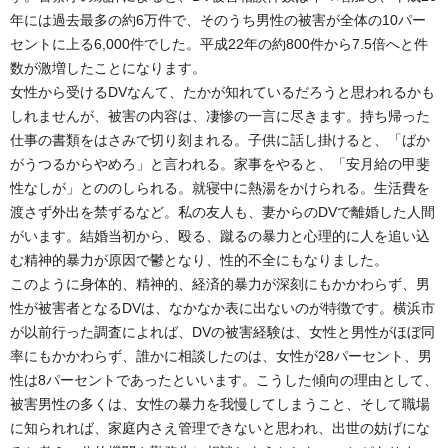
年には過去最多の約6万件で、そのうち男性の被害が全体の10パー
セントに上る6,000件でした。平成22年の約800件から7.5倍へと件
数が激増したことになります。
女性から受けるDVなんて、たかが知れているだろうと思われるかも
しれませんが、被害の内容は、凄惨の一言に尽きます。持ち帰った
仕事の書類をはさみで切り刻まれる。子供に話し掛けると、「ばか
がうつるからやめろ」と言われる。家事をやると、「安月給の甲斐
性なしが」とののしられる。就寝中に熱湯をかけられる。生活費を
渡さず外出を禁ずるなど。私の友人も、妻からのDVで離婚した人間
がいます。結婚当初から、殴る、蹴るの暴力と心理的に人を追い込
む精神的暴力が原因で鬱となり、性的不全にもなりました。
このように身体的、精神的、経済的暴力が深刻にもかかわらず、男
性が被害者となるDVは、なかなか表に出ないのが特徴です。横浜市
が以前行った調査によれば、DVの被害経験は、女性と男性がほぼ同
率にもかかわらず、誰かに相談したのは、女性が28パーセント、男
性は8パーセントであったといいます。こうした傾向の理由として、
被害男性の多くは、女性の暴力を我慢してしまうこと、そして職場
に知られれば、家庭内さえ管理できないと思われ、出世の妨げにな