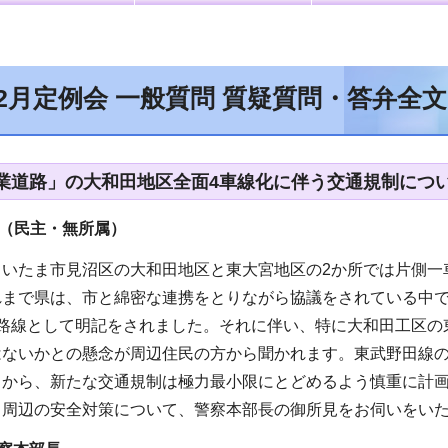
年2月定例会 一般質問 質疑質問・答弁全
業道路」の大和田地区全面4車線化に伴う交通規制につ
（民主・無所属
）
さいたま市見沼区の大和田地区と東大宮地区の2か所では片側一
れまで県は、市と綿密な連携をとりながら協議をされている中で
手路線として明記をされました。それに伴い、特に大和田工区の
はないかとの懸念が周辺住民の方から聞かれます。東武野田線
とから、新たな交通規制は極力最小限にとどめるよう慎重に計画
と周辺の安全対策について、警察本部長の御所見をお伺いをい