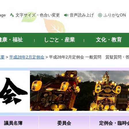
age
文字サイズ・色合い変更
音声読み上げ
ふりがなON
健康・福祉
しごと・産業
文化・教育
概要
>
平成28年2月定例会
> 平成28年2月定例会 一般質問 質疑質問・
議員名簿
委員会
定例会・臨時