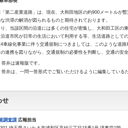
察本部長
「第二産業道路」は、現在、大和田地区の約900メートルが暫
的な渋滞の解消が図られるものと期待されております。
おり、当該区間の沿道には多くの住宅が密集し、大和田工区の
る沿道市民が日常の生活において利用する等、生活道路として
該4車線化事業に伴う交通規制につきましては、このような道路
との連携を図りながら、交通規制の必要性を判断し、交通の安
・答弁は速報版です。
・答弁は、一問一答形式でご覧いただけるように編集している
わせ
策調査課
広報担当
-9301 埼玉県さいたま市浦和区高砂三丁目15番1号 議事堂1階