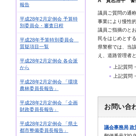
A 貴志浩平 警
報告
議員ご質問の通称
平成28年2月定例会 予算特
事業により慢性
別委員会・審査日程
議員ご指摘のと
民をはじめとす
平成28年予算特別委員会
質疑項目一覧
県警察では、当
え、道路管理者
平成28年2月定例会 各会派
上記質問
から
上記質問
平成28年2月定例会 「環境
農林委員長報告」
平成28年2月定例会 「企画
お問い合
財政委員長報告」
平成28年2月定例会 「県土
議会事務局
政
都市整備委員長報告」
郵便番号330