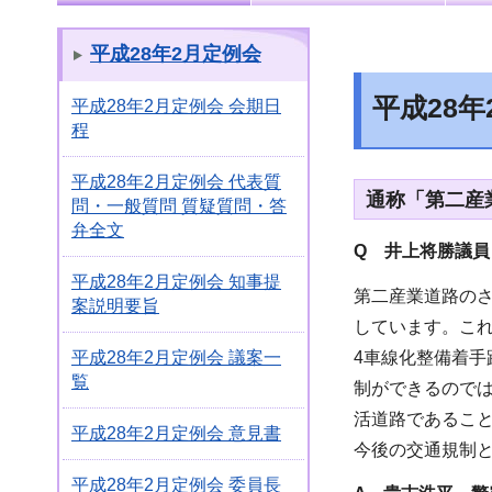
平成28年2月定例会
平成28
平成28年2月定例会 会期日
程
平成28年2月定例会 代表質
通称「第二産
問・一般質問 質疑質問・答
弁全文
Q 井上将勝議員
平成28年2月定例会 知事提
第二産業道路の
案説明要旨
しています。こ
4車線化整備着
平成28年2月定例会 議案一
覧
制ができるので
活道路であるこ
平成28年2月定例会 意見書
今後の交通規制
平成28年2月定例会 委員長