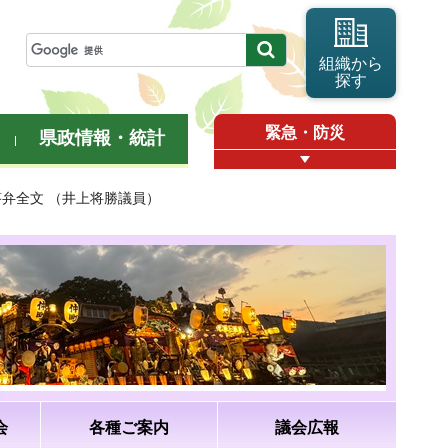
組織から
探す
緊急・防災
県政情報・統計
答弁全文 （井上将勝議員）
会
各種ご案内
議会広報