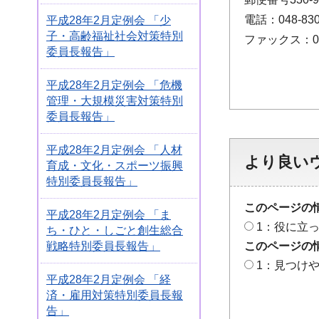
電話：048-830
平成28年2月定例会 「少
子・高齢福祉社会対策特別
ファックス：048
委員長報告」
平成28年2月定例会 「危機
管理・大規模災害対策特別
委員長報告」
平成28年2月定例会 「人材
より良い
育成・文化・スポーツ振興
特別委員長報告」
このページの
平成28年2月定例会 「ま
1：役に立
ち・ひと・しごと創生総合
このページの
戦略特別委員長報告」
1：見つけ
平成28年2月定例会 「経
済・雇用対策特別委員長報
告」