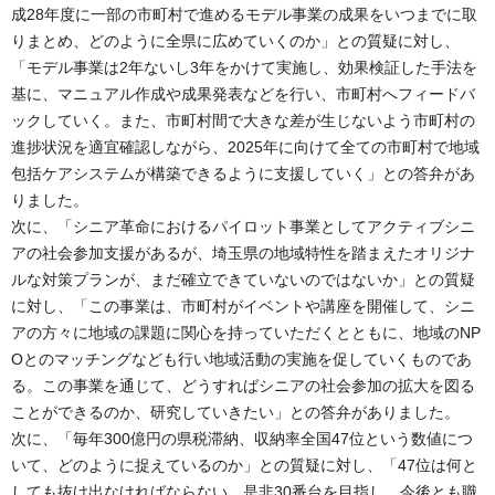
成28年度に一部の市町村で進めるモデル事業の成果をいつまでに取
りまとめ、どのように全県に広めていくのか」との質疑に対し、
「モデル事業は2年ないし3年をかけて実施し、効果検証した手法を
基に、マニュアル作成や成果発表などを行い、市町村へフィードバ
ックしていく。また、市町村間で大きな差が生じないよう市町村の
進捗状況を適宜確認しながら、2025年に向けて全ての市町村で地域
包括ケアシステムが構築できるように支援していく」との答弁があ
りました。
次に、「シニア革命におけるパイロット事業としてアクティブシニ
アの社会参加支援があるが、埼玉県の地域特性を踏まえたオリジナ
ルな対策プランが、まだ確立できていないのではないか」との質疑
に対し、「この事業は、市町村がイベントや講座を開催して、シニ
アの方々に地域の課題に関心を持っていただくとともに、地域のNP
Oとのマッチングなども行い地域活動の実施を促していくものであ
る。この事業を通じて、どうすればシニアの社会参加の拡大を図る
ことができるのか、研究していきたい」との答弁がありました。
次に、「毎年300億円の県税滞納、収納率全国47位という数値につ
いて、どのように捉えているのか」との質疑に対し、「47位は何と
しても抜け出なければならない。是非30番台を目指し、今後とも職