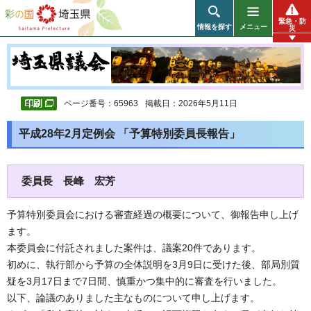
彩の国 埼玉県
緊急・防
情報を探す
メニュー
災
ページ番号：65963
掲載日：2026年5月11日
平成28年2月定例会 「予算特別委員長報告」
委員長 長峰 宏芳
予算特別委員会における審査経過の概要について、御報告申し上げ
ます。
本委員会に付託されました案件は、議案20件であります。
初めに、執行部から予算の全体説明を3月9日に受けた後、部局別質
疑を3月17日まで7日間、慎重かつ集中的に審査を行いました。
以下、論議のありました主なものについて申し上げます。