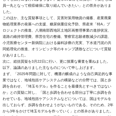
員一丸となって税収確保に取り組んでいきたい」との答弁がありま
した。
このほか、主な質疑事項として、災害対策用物資の備蓄、産業廃棄
物処理業界の発展への支援、糖尿病重症化予防、県産米「特A」プ
ロジェクトの推進、八潮南部西地区土地区画整理事業の進捗状況、
道路の維持管理費、県営住宅の整備、警察官志願者数減少の課題、
小児医療センター新病院における歯科診療の充実、下水道汚泥の共
同処理化の推進、オリンピック等のキャンプ誘致などについて質疑
がありました。
次に、総括質疑を3月22日に行い、更に慎重な審査を重ねました。
以下、論議のありました主なものについて申し上げます。
まず、「2025年問題に対して、機運の醸成のような自己満足的な事
業ではなく、地域包括ケアシステムの構築などの分野では、国と歩
調を合わせ、『埼玉モデル』を作ることを最優先とすべきではない
か」との質疑に対し、「国と歩調を合わせる部分は丁寧に歩調を合
わせている。地域包括ケアシステムなどについては、国はモデルを
出しておらず、歩調を合わせようがないものである。そのため、2年
から3年をかけて埼玉モデルを作っていく」との答弁がありました。