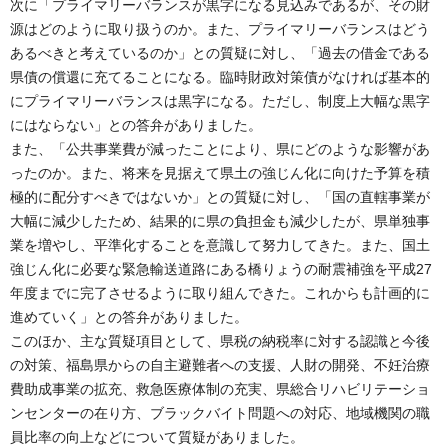
次に「プライマリーバランスが黒字になる見込みであるが、その財
源はどのように取り扱うのか。また、プライマリーバランスはどう
あるべきと考えているのか」との質疑に対し、「過去の借金である
県債の償還に充てることになる。臨時財政対策債がなければ基本的
にプライマリーバランスは黒字になる。ただし、制度上大幅な黒字
にはならない」との答弁がありました。
また、「公共事業費が減ったことにより、県にどのような影響があ
ったのか。また、将来を見据えて県土の強じん化に向けた予算を積
極的に配分すべきではないか」との質疑に対し、「国の直轄事業が
大幅に減少したため、結果的に県の負担金も減少したが、県単独事
業を増やし、平準化することを意識して努力してきた。また、国土
強じん化に必要な緊急輸送道路にある橋りょうの耐震補強を平成27
年度までに完了させるように取り組んできた。これからも計画的に
進めていく」との答弁がありました。
このほか、主な質疑項目として、県税の納税率に対する認識と今後
の対策、福島県からの自主避難者への支援、人財の開発、不妊治療
費助成事業の拡充、救急医療体制の充実、県総合リハビリテーショ
ンセンターの在り方、ブラックバイト問題への対応、地域機関の職
員比率の向上などについて質疑がありました。