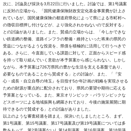
次に、討論及び採決を3月22日に行いました。討論では、第1号議案
に反対の立場から、「国民健康保険財政安定化基金事業費が計上さ
れているが、国民健康保険の都道府県化によって県による市町村へ
の徴収目標押し付けなどが、より強化されかねないので反対する」
との討論がありました。また、賛成の立場からは、「今しかできな
い鉄道網の整備、道路インフラの整備・維持といった将来の県民の
受益につながるような投資を、県債を積極的に活用して行うべきで
ある。さらに、今直面している課題に対して、正面からスピード感
を持って取り組んでいく意欲が本予算案から感じられない。しかし
ながら、本予算案は726万県民の豊かな生活を支える基盤であり、
必要なものであることから賛成する」との討論が、また、「『安
心・成長・自立自尊の埼玉』を目指す5か年計画の戦略を実現させる
ための財源が重点的に配分されており、県民の要望や期待に応える
予算案となっている。また、東京オリンピック・パラリンピックな
どスポーツによる地域振興も網羅されており、今後の施策展開に期
待できるので賛成する」との討論がありました。
以上のような審査経過を踏まえ、採決いたしましたところ、まず、
第1号議案、第15号議案、第17号議案及び第19号議案については多
数をもって、第2号議案ないし第14号議案、第16号議案、第18号議