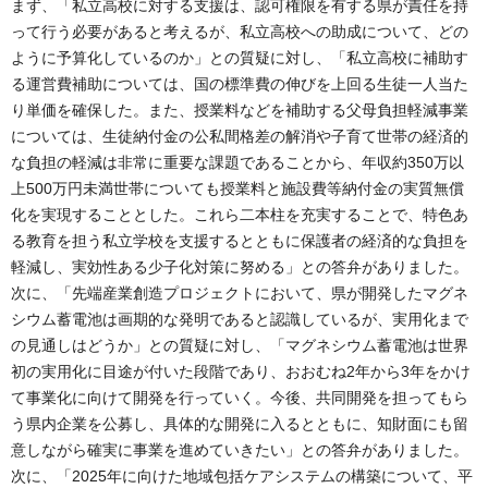
まず、「私立高校に対する支援は、認可権限を有する県が責任を持
って行う必要があると考えるが、私立高校への助成について、どの
ように予算化しているのか」との質疑に対し、「私立高校に補助す
る運営費補助については、国の標準費の伸びを上回る生徒一人当た
り単価を確保した。また、授業料などを補助する父母負担軽減事業
については、生徒納付金の公私間格差の解消や子育て世帯の経済的
な負担の軽減は非常に重要な課題であることから、年収約350万以
上500万円未満世帯についても授業料と施設費等納付金の実質無償
化を実現することとした。これら二本柱を充実することで、特色あ
る教育を担う私立学校を支援するとともに保護者の経済的な負担を
軽減し、実効性ある少子化対策に努める」との答弁がありました。
次に、「先端産業創造プロジェクトにおいて、県が開発したマグネ
シウム蓄電池は画期的な発明であると認識しているが、実用化まで
の見通しはどうか」との質疑に対し、「マグネシウム蓄電池は世界
初の実用化に目途が付いた段階であり、おおむね2年から3年をかけ
て事業化に向けて開発を行っていく。今後、共同開発を担ってもら
う県内企業を公募し、具体的な開発に入るとともに、知財面にも留
意しながら確実に事業を進めていきたい」との答弁がありました。
次に、「2025年に向けた地域包括ケアシステムの構築について、平