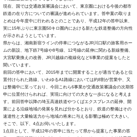
現在、国では交通政策審議会において、東京圏における今後の都市
鉄道の在り方についての審議が進められています。答申案の取りま
とめは今年度中に行われるとのことであり、平成12年の答申以来、
実に15年ぶりに東京圏50キロ圏内における新たな鉄道整備の方向性
が示されようとしています。
県からは、湘南新宿ラインの停車につながるJR川口駅の旅客用ホー
ムの新設、地下鉄7号線や8号線、12号線の延伸に関わる新線整備、
大宮駅乗換えの改善、JR川越線の複線化など6事業の提案をしたと
聞いています。
前回の答申において、2015年までに開業することが適当であると位
置付けられた路線、いわゆるA1路線においては約8割が営業中、又
は整備中に至っており、今回これら6事業が交通政策審議会の次期答
申に位置付けられれば、実現に向けての大きな一歩になると考えま
す。前回答申以降の埼玉高速鉄道やつくばエクスプレスの延伸、開
業による沿線地域の発展を見れば分かるとおり、鉄道の整備はその
速達性と大量輸送力から地域の将来に与える影響は極めて大きい。
そこで、以下、4点お伺いいたします。
1点目として、平成12年の答申に当たって県から提案した事業の答