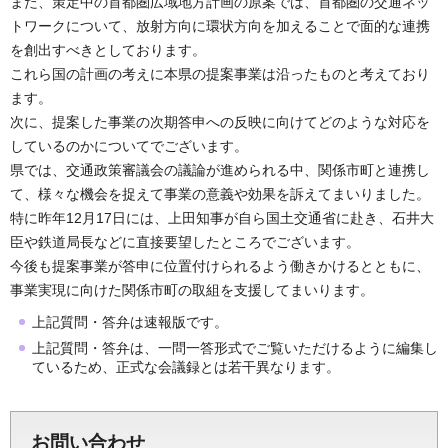
また、策定中の首都圏広域地方計画の原案では、首都圏の交通ネッ
トワークについて、放射方向に環状方向を加えることで面的な連携
を創出すべきとしております。
これら国の計画の考えに本県の提案事業は沿ったものと考えており
ます。
次に、提案した事業の次期答申への反映に向けてどのような対応を
しているのかについてでございます。
県では、交通政策審議会の議論が進められる中、関係市町と連携し
て、様々な機会を捉えて事業の意義や効果を訴えてまいりました。
特に昨年12月17日には、上田知事が自ら国土交通省に赴き、石井大
臣や鉄道局長などに直接要望したところでございます。
今後も提案事業が答申に位置付けられるよう働きかけるとともに、
事業実現に向けた関係市町の取組を支援してまいります。
上記質問・答弁は速報版です。
上記質問・答弁は、一問一答形式でご覧いただけるように編集し
ているため、正式な会議録とは若干異なります。
お問い合わせ