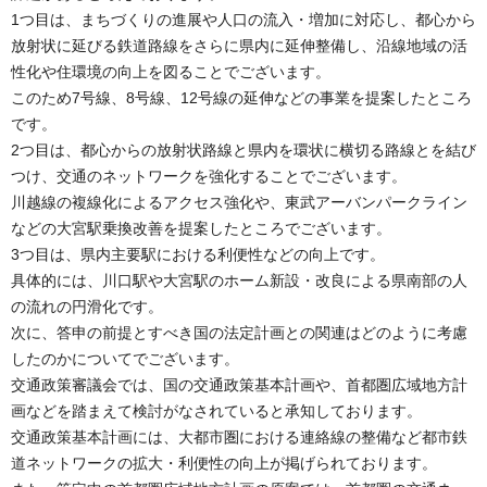
1つ目は、まちづくりの進展や人口の流入・増加に対応し、都心から
放射状に延びる鉄道路線をさらに県内に延伸整備し、沿線地域の活
性化や住環境の向上を図ることでございます。
このため7号線、8号線、12号線の延伸などの事業を提案したところ
です。
2つ目は、都心からの放射状路線と県内を環状に横切る路線とを結び
つけ、交通のネットワークを強化することでございます。
川越線の複線化によるアクセス強化や、東武アーバンパークライン
などの大宮駅乗換改善を提案したところでございます。
3つ目は、県内主要駅における利便性などの向上です。
具体的には、川口駅や大宮駅のホーム新設・改良による県南部の人
の流れの円滑化です。
次に、答申の前提とすべき国の法定計画との関連はどのように考慮
したのかについてでございます。
交通政策審議会では、国の交通政策基本計画や、首都圏広域地方計
画などを踏まえて検討がなされていると承知しております。
交通政策基本計画には、大都市圏における連絡線の整備など都市鉄
道ネットワークの拡大・利便性の向上が掲げられております。