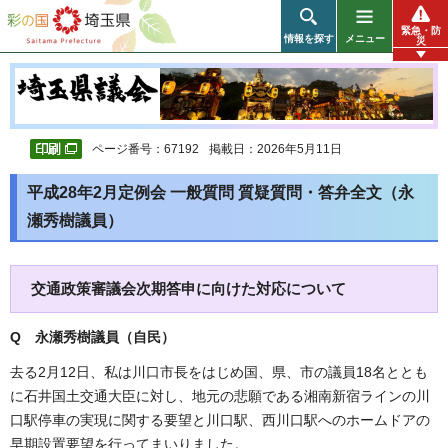
彩の国 埼玉県
緊急・防
情報を探す
メニュー
災
ページ番号：67192
掲載日：2026年5月11日
平成28年2月定例会 一般質問 質疑質問・答弁全文（永
瀬秀樹議員）
交通政策審議会次期答申に向けた対応について
Q 永瀬秀樹議員（自民
）
去る2月12日、私は川口市長をはじめ国、県、市の議員18名ととも
に石井国土交通大臣に対し、地元の悲願である湘南新宿ラインの川
口駅停車の実現に関する要望と川口駅、西川口駅へのホームドアの
早期設置要望を行ってまいりました。