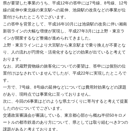
県が要望した事業のうち、平成12年の答申には7号線、8号線、12号
線の延伸や東北線の東京駅への延伸、池袋駅の改良などの事業が位
置付けられたところでございます。
この答申を背景として、平成16年10月には池袋駅の改良に伴い湘南
新宿ラインの大幅な増便が実現し、平成27年3月には上野・東京ラ
インが開業するなど整備が進められてきました。
上野・東京ラインにより大宮駅から東京駅まで乗り換えが不要とな
り、人の流れが円滑化・活発化するなどの効果が出ていると考えて
おります。
なお、武蔵野貨物線の旅客化についての要望は、答申には個別の位
置付けはなされていませんでしたが、平成22年に実現したところで
す。
一方で、7号線、8号線の延伸などについては費用対効果などの課題
があり、現時点では事業化に至っておりません。
次に、今回の6事業はどのような県土づくりに寄与すると考えて提案
したのかについてでございます。
交通政策審議会が審議している、東京都心部から概ね半径50キロメ
ートルの都市鉄道のあり方について、県としては取り組むべき3つの
課題があると考えております。