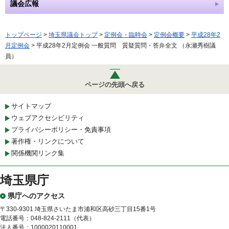
議会広報
トップページ
>
埼玉県議会トップ
>
定例会・臨時会
>
定例会概要
>
平成28年2
月定例会
> 平成28年2月定例会 一般質問 質疑質問・答弁全文 （永瀬秀樹議
員）
ページの先頭へ戻る
サイトマップ
ウェブアクセシビリティ
プライバシーポリシー・免責事項
著作権・リンクについて
関係機関リンク集
埼玉県庁
県庁へのアクセス
〒330-9301 埼玉県さいたま市浦和区高砂三丁目15番1号
電話番号：048-824-2111（代表）
法人番号：1000020110001