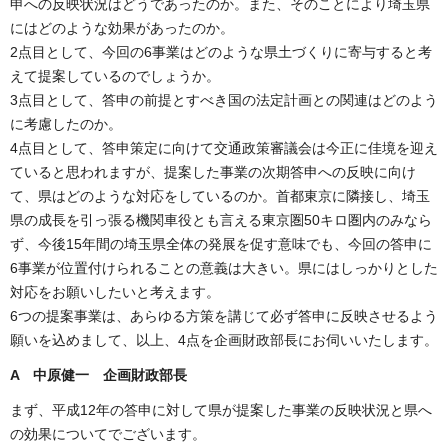
申への反映状況はどうであったのか。また、そのことにより埼玉県
にはどのような効果があったのか。
2点目として、今回の6事業はどのような県土づくりに寄与すると考
えて提案しているのでしょうか。
3点目として、答申の前提とすべき国の法定計画との関連はどのよう
に考慮したのか。
4点目として、答申策定に向けて交通政策審議会は今正に佳境を迎え
ていると思われますが、提案した事業の次期答申への反映に向け
て、県はどのような対応をしているのか。首都東京に隣接し、埼玉
県の成長を引っ張る機関車役とも言える東京圏50キロ圏内のみなら
ず、今後15年間の埼玉県全体の発展を促す意味でも、今回の答申に
6事業が位置付けられることの意義は大きい。県にはしっかりとした
対応をお願いしたいと考えます。
6つの提案事業は、あらゆる方策を講じて必ず答申に反映させるよう
願いを込めまして、以上、4点を企画財政部長にお伺いいたします。
A 中原健一 企画財政部長
まず、平成12年の答申に対して県が提案した事業の反映状況と県へ
の効果についてでございます。