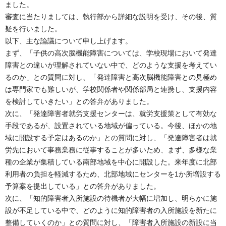
ました。
審査に当たりましては、執行部から詳細な説明を受け、その後、質
疑を行いました。
以下、主な論議について申し上げます。
まず、「子供の高次脳機能障害については、学校現場において発達
障害との違いが理解されていない中で、どのような支援を考えてい
るのか」との質問に対し、「発達障害と高次脳機能障害との見極め
は専門家でも難しいが、学校関係者や関係部局と連携し、支援内容
を検討していきたい」との答弁がありました。
次に、「発達障害者就労支援センターは、就労支援策として有効な
手段であるが、設置されている地域が偏っている。今後、ほかの地
域に開設する予定はあるのか」との質問に対し、「発達障害者は就
労先において事務業務に従事することが多いため、まず、多様な業
種の企業が集積している南部地域を中心に開設した。来年度に北部
利用者の負担を軽減するため、北部地域にセンターを1か所増設する
予算案を提出している」との答弁がありました。
次に、「知的障害者入所施設の待機者が大幅に増加し、明らかに施
設が不足している中で、どのように知的障害者の入所施設を新たに
整備していくのか」との質問に対し、「障害者入所施設の新設に当