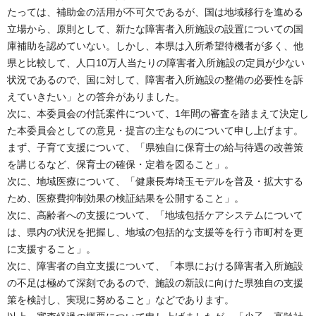
たっては、補助金の活用が不可欠であるが、国は地域移行を進める
立場から、原則として、新たな障害者入所施設の設置についての国
庫補助を認めていない。しかし、本県は入所希望待機者が多く、他
県と比較して、人口10万人当たりの障害者入所施設の定員が少ない
状況であるので、国に対して、障害者入所施設の整備の必要性を訴
えていきたい」との答弁がありました。
次に、本委員会の付託案件について、1年間の審査を踏まえて決定し
た本委員会としての意見・提言の主なものについて申し上げます。
まず、子育て支援について、「県独自に保育士の給与待遇の改善策
を講じるなど、保育士の確保・定着を図ること」。
次に、地域医療について、「健康長寿埼玉モデルを普及・拡大する
ため、医療費抑制効果の検証結果を公開すること」。
次に、高齢者への支援について、「地域包括ケアシステムについて
は、県内の状況を把握し、地域の包括的な支援等を行う市町村を更
に支援すること」。
次に、障害者の自立支援について、「本県における障害者入所施設
の不足は極めて深刻であるので、施設の新設に向けた県独自の支援
策を検討し、実現に努めること」などであります。