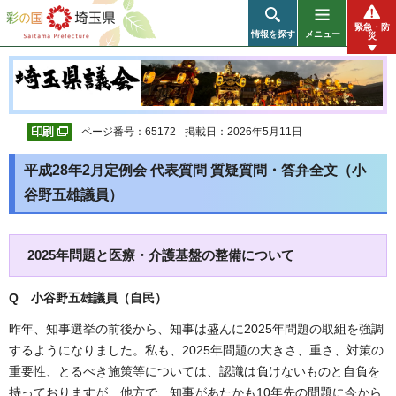
彩の国 埼玉県
緊急・防
情報を探す
メニュー
災
ページ番号：65172
掲載日：2026年5月11日
平成28年2月定例会 代表質問 質疑質問・答弁全文（小
谷野五雄議員）
2025年問題と医療・介護基盤の整備について
Q 小谷野五雄議員（自民
）
昨年、知事選挙の前後から、知事は盛んに2025年問題の取組を強調
するようになりました。私も、2025年問題の大きさ、重さ、対策の
重要性、とるべき施策等については、認識は負けないものと自負を
持っておりますが、他方で、知事があたかも10年先の問題に今から