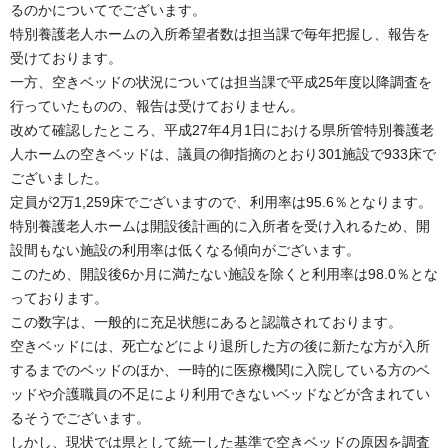
るのかについてでございます。
特別養護老人ホームの入所希望者数は担当課で毎年把握し、報告を
受けております。
一方、空きベッドの状況については担当課で平成25年度以降調査を
行っていたものの、報告は受けておりません。
改めて確認したところ、平成27年4月1日における県所管特別養護老
人ホームの空きベッドは、議員の御指摘のとおり301施設で933床で
ございました。
定員が2万1,259床でございますので、利用率は95.6％となります。
特別養護老人ホームは開設後計画的に入所者を受け入れるため、開
設間もない施設の利用率は低くなる傾向がございます。
このため、開設後6か月に満たない施設を除くと利用率は98.0％とな
っております。
この数字は、一般的に充足状態にあると認識されております。
空きベッドには、死亡などにより退所した方の後に新たな方が入所
するまでのベッドのほか、一時的に医療機関に入院している方のベ
ッドや介護職員の不足により利用できないベッドなどが含まれてい
るそうでございます。
しかし、現状では県として統一した基準で空きベッドの原因を調査