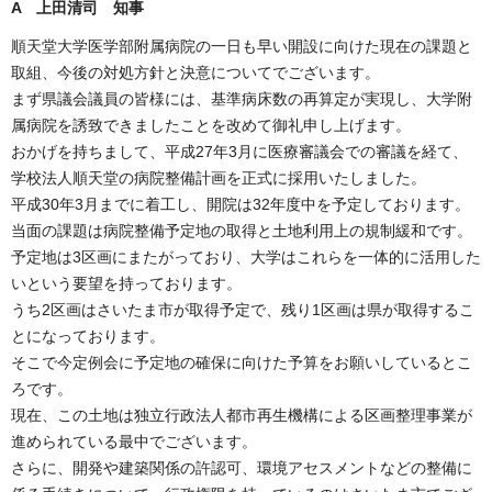
A 上田清司 知事
順天堂大学医学部附属病院の一日も早い開設に向けた現在の課題と
取組、今後の対処方針と決意についてでございます。
まず県議会議員の皆様には、基準病床数の再算定が実現し、大学附
属病院を誘致できましたことを改めて御礼申し上げます。
おかげを持ちまして、平成27年3月に医療審議会での審議を経て、
学校法人順天堂の病院整備計画を正式に採用いたしました。
平成30年3月までに着工し、開院は32年度中を予定しております。
当面の課題は病院整備予定地の取得と土地利用上の規制緩和です。
予定地は3区画にまたがっており、大学はこれらを一体的に活用した
いという要望を持っております。
うち2区画はさいたま市が取得予定で、残り1区画は県が取得するこ
とになっております。
そこで今定例会に予定地の確保に向けた予算をお願いしているとこ
ろです。
現在、この土地は独立行政法人都市再生機構による区画整理事業が
進められている最中でございます。
さらに、開発や建築関係の許認可、環境アセスメントなどの整備に