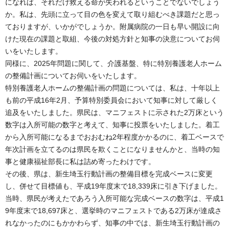
になれば、それだけ救える命が失われるということでないでしょう
か。私は、先頭に立って目の色を変えて取り組むべき課題だと思っ
ておりますが、いかがでしょうか。附属病院の一日も早い開設に向
けた現在の課題と取組、今後の対処方針と知事の決意についてお伺
いをいたします。
同様に、2025年問題に関して、介護基盤、特に特別養護老人ホーム
の整備計画についてお伺いをいたします。
特別養護老人ホームの整備計画の問題については、私は、十年以上
も前の平成16年2月、予算特別委員会において知事に対して厳しく
追及をいたしました。県民は、マニフェストに示された2万床という
数字は入所可能の数字と考えて、知事に投票をいたしました。着工
から入所可能になるまでおおむね2年程度かかるのに、着工ベースで
年次計画を立てるのは県民を欺くことになりませんかと、当時の知
事と健康福祉部長に私は詰め寄ったわけです。
その後、県は、新生埼玉行動計画の整備目標を完成ベースに変更
し、併せて目標値も、平成19年度末で18,339床に引き下げました。
当時、県民が考えたであろう入所可能な完成ベースの数字は、平成1
9年度末で18,697床と、選挙時のマニフェストである2万床が達成さ
れなかったのにもかかわらず、知事の中では、新生埼玉行動計画の