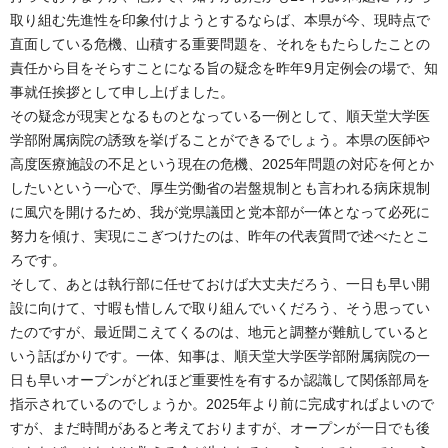
取り組む先進性を印象付けようとするならば、本県が今、現時点で
直面している危機、山積する重要問題を、それをもたらしたことの
責任から目をそらすことになる旨の疑念を昨年9月定例会の場で、知
事就任挨拶として申し上げました。
その疑念が現実となるものとなっている一例として、順天堂大学医
学部附属病院の誘致を挙げることができるでしょう。本県の医師や
高度医療施設の不足という現在の危機、2025年問題の対応を何とか
したいという一心で、厚生労働省の岩盤規制とも言われる病床規制
に風穴を開けるため、我が党県議団と党本部が一体となって必死に
努力を傾け、実現にこぎつけたのは、昨年の代表質問で述べたとこ
ろです。
そして、あとは執行部に任せておけば大丈夫だろう、一日も早い開
設に向けて、寸暇も惜しんで取り組んでいくだろう、そう思ってい
たのですが、最近聞こえてくるのは、地元と調整が難航していると
いう話ばかりです。一体、知事は、順天堂大学医学部附属病院の一
日も早いオープンがどれほど重要性を有するか認識して関係部局を
指示されているのでしょうか。2025年より前に完成すればよいので
すが、まだ時間があると考えておりますが、オープンが一日でも後