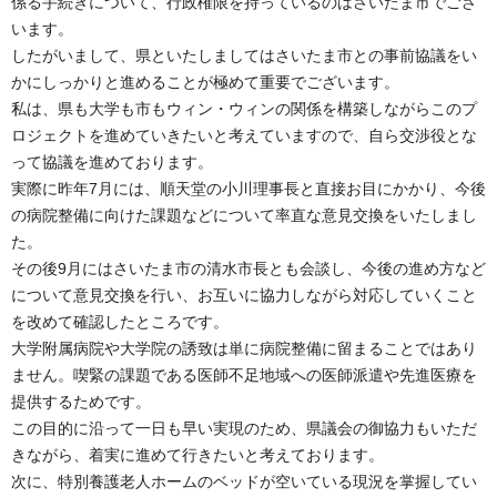
係る手続きについて、行政権限を持っているのはさいたま市でござ
います。
したがいまして、県といたしましてはさいたま市との事前協議をい
かにしっかりと進めることが極めて重要でございます。
私は、県も大学も市もウィン・ウィンの関係を構築しながらこのプ
ロジェクトを進めていきたいと考えていますので、自ら交渉役とな
って協議を進めております。
実際に昨年7月には、順天堂の小川理事長と直接お目にかかり、今後
の病院整備に向けた課題などについて率直な意見交換をいたしまし
た。
その後9月にはさいたま市の清水市長とも会談し、今後の進め方など
について意見交換を行い、お互いに協力しながら対応していくこと
を改めて確認したところです。
大学附属病院や大学院の誘致は単に病院整備に留まることではあり
ません。喫緊の課題である医師不足地域への医師派遣や先進医療を
提供するためです。
この目的に沿って一日も早い実現のため、県議会の御協力もいただ
きながら、着実に進めて行きたいと考えております。
次に、特別養護老人ホームのベッドが空いている現況を掌握してい