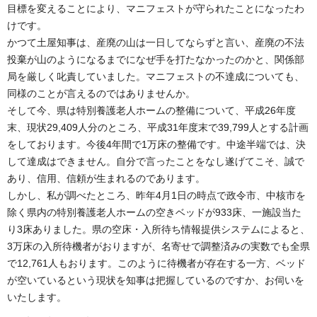
目標を変えることにより、マニフェストが守られたことになったわ
けです。
かつて土屋知事は、産廃の山は一日してならずと言い、産廃の不法
投棄が山のようになるまでになぜ手を打たなかったのかと、関係部
局を厳しく叱責していました。マニフェストの不達成についても、
同様のことが言えるのではありませんか。
そして今、県は特別養護老人ホームの整備について、平成26年度
末、現状29,409人分のところ、平成31年度末で39,799人とする計画
をしております。今後4年間で1万床の整備です。中途半端では、決
して達成はできません。自分で言ったことをなし遂げてこそ、誠で
あり、信用、信頼が生まれるのであります。
しかし、私が調べたところ、昨年4月1日の時点で政令市、中核市を
除く県内の特別養護老人ホームの空きベッドが933床、一施設当た
り3床ありました。県の空床・入所待ち情報提供システムによると、
3万床の入所待機者がおりますが、名寄せで調整済みの実数でも全県
で12,761人もおります。このように待機者が存在する一方、ベッド
が空いているという現状を知事は把握しているのですか、お伺いを
いたします。