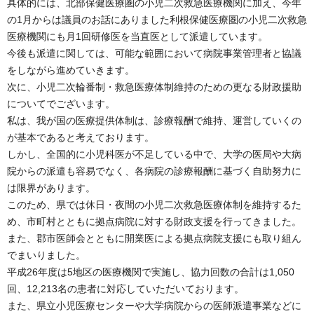
具体的には、北部保健医療圏の小児二次救急医療機関に加え、今年
の1月からは議員のお話にありました利根保健医療圏の小児二次救急
医療機関にも月1回研修医を当直医として派遣しています。
今後も派遣に関しては、可能な範囲において病院事業管理者と協議
をしながら進めていきます。
次に、小児二次輪番制・救急医療体制維持のための更なる財政援助
についてでございます。
私は、我が国の医療提供体制は、診療報酬で維持、運営していくの
が基本であると考えております。
しかし、全国的に小児科医が不足している中で、大学の医局や大病
院からの派遣も容易でなく、各病院の診療報酬に基づく自助努力に
は限界があります。
このため、県では休日・夜間の小児二次救急医療体制を維持するた
め、市町村とともに拠点病院に対する財政支援を行ってきました。
また、郡市医師会とともに開業医による拠点病院支援にも取り組ん
でまいりました。
平成26年度は5地区の医療機関で実施し、協力回数の合計は1,050
回、12,213名の患者に対応していただいております。
また、県立小児医療センターや大学病院からの医師派遣事業などに