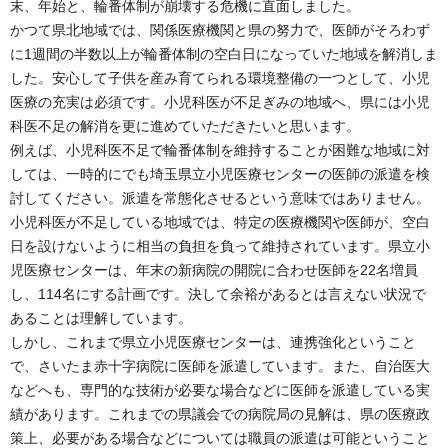
末、年始と、輪番体制が崩壊する危機に直面しました。
かつて県北地域では、関係医療機関と県の努力で、医師がそろわず
に1週間の半数以上が輪番体制の空白日になっていた地域を解消しま
した。安心して子供を産み育てられる環境整備の一つとして、小児
医療の充実は必須です。小児科医が不足ぎみの地域へ、県には小児
科医不足の解消を更に進めていただきたいと思います。
例えば、小児科医不足で輪番体制を維持することが困難な地域に対
しては、一時的にでも埼玉県立小児医療センターの医師の派遣を検
討してください。派遣を常態化させるという意味ではありません。
小児科医が不足している地域では、特定の医療機関や医師が、空白
日を設けないように相当の負担を負って維持されています。県立小
児医療センターは、年末の新病院の開院に合わせ医師を22名増員
し、114名にする計画です。決して余裕があるとは言えない状況で
あることは理解しています。
しかし、これまで県立小児医療センターは、連携強化ということ
で、さいたま赤十字病院に医師を派遣しています。また、自治医大
などへも、専門的な技術が必要な場合などに医師を派遣している実
績があります。これまでの県議会での病院局の見解は、県の医療政
策上、必要がある場合などについては職員の派遣は可能ということ