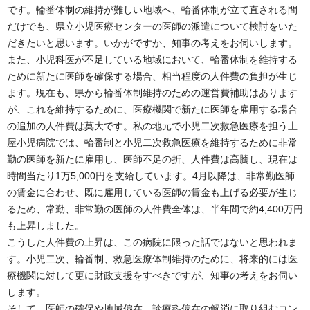
です。輪番体制の維持が難しい地域へ、輪番体制が立て直される間
だけでも、県立小児医療センターの医師の派遣について検討をいた
だきたいと思います。いかがですか、知事の考えをお伺いします。
また、小児科医が不足している地域において、輪番体制を維持する
ために新たに医師を確保する場合、相当程度の人件費の負担が生じ
ます。現在も、県から輪番体制維持のための運営費補助はあります
が、これを維持するために、医療機関で新たに医師を雇用する場合
の追加の人件費は莫大です。私の地元で小児二次救急医療を担う土
屋小児病院では、輪番制と小児二次救急医療を維持するために非常
勤の医師を新たに雇用し、医師不足の折、人件費は高騰し、現在は
時間当たり1万5,000円を支給しています。4月以降は、非常勤医師
の賃金に合わせ、既に雇用している医師の賃金も上げる必要が生じ
るため、常勤、非常勤の医師の人件費全体は、半年間で約4,400万円
も上昇しました。
こうした人件費の上昇は、この病院に限った話ではないと思われま
す。小児二次、輪番制、救急医療体制維持のために、将来的には医
療機関に対して更に財政支援をすべきですが、知事の考えをお伺い
します。
そして、医師の確保や地域偏在、診療科偏在の解消に取り組むコン