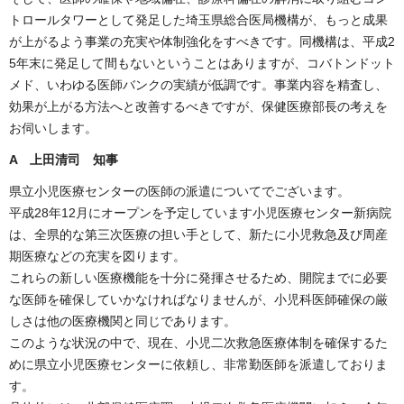
トロールタワーとして発足した埼玉県総合医局機構が、もっと成果
が上がるよう事業の充実や体制強化をすべきです。同機構は、平成2
5年末に発足して間もないということはありますが、コバトンドット
メド、いわゆる医師バンクの実績が低調です。事業内容を精査し、
効果が上がる方法へと改善するべきですが、保健医療部長の考えを
お伺いします。
A
上田清司 知事
県立小児医療センターの医師の派遣についてでございます。
平成28年12月にオープンを予定しています小児医療センター新病院
は、全県的な第三次医療の担い手として、新たに小児救急及び周産
期医療などの充実を図ります。
これらの新しい医療機能を十分に発揮させるため、開院までに必要
な医師を確保していかなければなりませんが、小児科医師確保の厳
しさは他の医療機関と同じであります。
このような状況の中で、現在、小児二次救急医療体制を確保するた
めに県立小児医療センターに依頼し、非常勤医師を派遣しておりま
す。