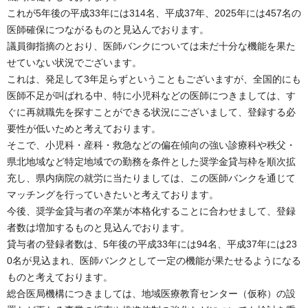
これが5年後の平成33年には314名、平成37年、2025年には457名の
医師確保につながるものと見込んでおります。
議員御指摘のとおり、医師バンクについては未だ十分な機能を果た
せていない状況でございます。
これは、発足して3年足らずということもございますが、全国的にも
医師不足が叫ばれる中、特に小児科などの医師につきましては、す
ぐに再就職先を探すことができる状況にございまして、登録する必
要性が低いためと考えております。
そこで、小児科・産科・救急などの偏在傾向の強い診療科や秩父・
県北地域など特定地域での勤務を条件とした奨学金貸与枠を順次拡
充し、県内病院の就労に当たりましては、この医師バンクを通じて
マッチングを行っていきたいと考えております。
今後、奨学金貸与者の卒業が本格化することに合わせまして、登録
者数は増加するものと見込んでおります。
貸与者の登録者数は、5年後の平成33年には94名、平成37年には23
0名が見込まれ、医師バンクとして一定の機能が果たせるようになる
ものと考えております。
総合医局機構につきましては、地域医療教育センター（仮称）の設