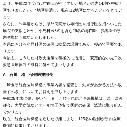
より、平成22年度には空白日が生じていた地区が県内14地区中6地
区ありましたが、4地区解消し、現在は2地区にすることができてい
ます。
さらに、昨年度からは、県外病院から専門医や指導医を招へいした
病院の支援も始め、小児科医6名を含む29名の専門医、指導医の県
内誘導にも成功いたしました。
本県における小児科医の確保は喫緊の課題であり、極めて重要であ
ります。
今後も、こうした財政支援策を積極的に活用し、安定的な小児二次
救急医療体制の維持に努めてまいります。
A 石川 稔 保健医療部長
「埼玉県総合医局機構の事業内容を精査し、効果があがる方法へ改
善すべき」についてお答えを申し上げます。
平成25年末に発足をいたしました埼玉県総合医局機構は、県、県医
師会、大学病院などオール埼玉体制で医師の確保・派遣に取り組ん
でおります。
現在、総合医局機構を通じた取組により、125名の医師が県内医療
機関に従事しております。