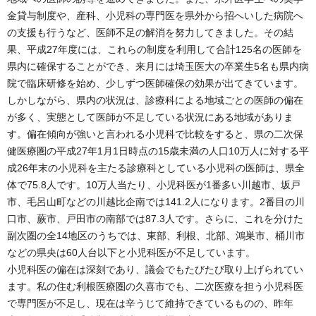
金貸与制度や、産科、小児科の専門医を県外から招へいした病院へ
の支援も行うなど、医師不足の解消を努力してきました。その結
果、平成27年度には、これらの制度を利用して合計125名の医師を
県内に確保することができ、来月には埼玉医大の卒業生5名も県内病
院で臨床研修を始め、少しずつ医師確保の効果が出てきています。
しかしながら、県内の状況は、診療科による地域ごとの医師の偏在
が多く、実態として医師が不足している状況にある地域がありま
す。偏在傾向が強いと言われる小児科で比較をすると、県の二次保
健医療圏の平成27年1月1日時点の15歳未満の人口10万人に対する平
成26年末の小児科を主たる診療科としている小児科の医師は、県全
体で75.8人です。10万人当たり、小児科医が1番多い川越市、坂戸
市、毛呂山町などの川越比企南では141.2人になります。2番目の川
口市、蕨市、戸田市の南部では87.3人です。さらに、これを分けた
副次圏の全14地区のうちでは、東部、利根、北部、鴻巣市、桶川市
などの県央は60人台以下と小児科医が不足しています。
小児科医の偏在は深刻であり、議会でもたびたび取り上げられてい
ます。私の住む利根医療圏の久喜市でも、二次医療を担う小児科医
で専門医が不足し、現在は辛うじて維持できているものの、昨年