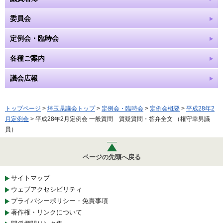
委員会
定例会・臨時会
各種ご案内
議会広報
トップページ
>
埼玉県議会トップ
>
定例会・臨時会
>
定例会概要
>
平成28年2
月定例会
> 平成28年2月定例会 一般質問 質疑質問・答弁全文 （権守幸男議
員）
ページの先頭へ戻る
サイトマップ
ウェブアクセシビリティ
プライバシーポリシー・免責事項
著作権・リンクについて