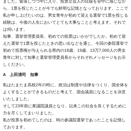
ました。緊張しつつ中に入り、投票立会人の目線を背中に感じなが
ら、1票を投じたことが今でも鮮明な記憶となっております。ここで
私が申し上げたいのは、男女青年が初めて迎える選挙で1票を投じる
経験は、今後の人生においてとても大事なことと考えます。それで
は伺います。
知事、選挙管理委員長、初めての投票はいかがでしたか。初めて迎
えた選挙で1票を投じたときの思い出などを通じ、今回の参院選挙で
初めて投票権が与えられる県内の18歳、19歳、13万7,000人の男女
青年に対して知事と選挙管理委員長からそれぞれメッセージをお示
しください。
A 上田清司 知事
私はたまたま高校2年の時に、政治は制度や法律をつくり、国全体を
よくすることができるものだと考えて、国会議員になることを決意
いたしました。
そして23年前に衆議院議員となり、以来この社会を良くするために
力を尽くしてまいりました。
私が投票を初めてしたのは、時の参議院選挙であったことを記憶し
ております。