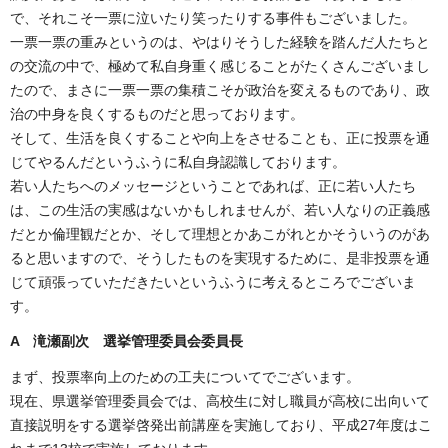
で、それこそ一票に泣いたり笑ったりする事件もございました。
一票一票の重みというのは、やはりそうした経験を踏んだ人たちと
の交流の中で、極めて私自身重く感じることがたくさんございまし
たので、まさに一票一票の集積こそが政治を変えるものであり、政
治の中身を良くするものだと思っております。
そして、生活を良くすることや向上をさせることも、正に投票を通
じてやるんだというふうに私自身認識しております。
若い人たちへのメッセージということであれば、正に若い人たち
は、この生活の実感はないかもしれませんが、若い人なりの正義感
だとか倫理観だとか、そして理想とかあこがれとかそういうのがあ
ると思いますので、そうしたものを実現するために、是非投票を通
じて頑張っていただきたいというふうに考えるところでございま
す。
A 滝瀬副次 選挙管理委員会委員長
まず、投票率向上のための工夫についてでございます。
現在、県選挙管理委員会では、高校生に対し職員が高校に出向いて
直接説明をする選挙啓発出前講座を実施しており、平成27年度はこ