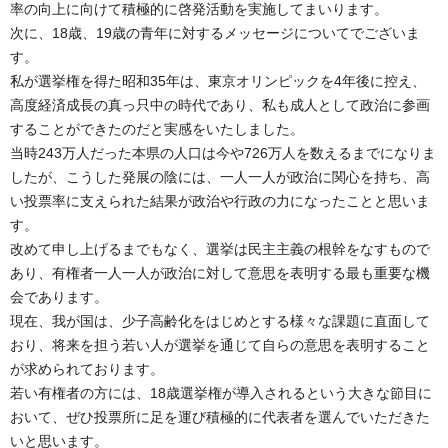
率の向上に向けて積極的に啓発活動を実施してまいります。
次に、18歳、19歳の青年に対するメッセージについてでございま
す。
私が選挙権を得た昭和35年は、東京オリンピックを4年後に控え、
高度経済成長の真っ只中の時代であり、私も成人として政治に参画
することができたのだと実感をいたしました。
当時243万人だった本県の人口は今や726万人を数えるまでになりま
したが、こうした発展の陰には、一人一人が政治に関心を持ち、高
い投票率に支えられた結果が政治や行政の力になったことと思いま
す。
改めて申し上げるまでもなく、選挙は民主主義の根幹をなすもので
あり、有権者一人一人が政治に対して意思を表明する最も重要な機
会であります。
現在、我が国は、少子高齢化をはじめとする様々な課題に直面して
おり、将来を担う若い人が選挙を通じて自らの意思を表明すること
が求められております。
若い有権者の方には、18歳選挙権が導入されるという大きな節目に
おいて、ぜひ投票所に足を運び積極的に代表者を選んでいただきた
いと思います。