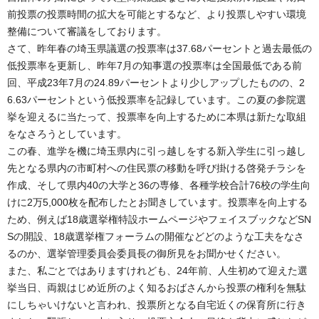
前投票の投票時間の拡大を可能とするなど、より投票しやすい環境
整備について審議をしております。
さて、昨年春の埼玉県議選の投票率は37.68パーセントと過去最低の
低投票率を更新し、昨年7月の知事選の投票率は全国最低である前
回、平成23年7月の24.89パーセントより少しアップしたものの、2
6.63パーセントという低投票率を記録しています。この夏の参院選
挙を迎えるに当たって、投票率を向上するために本県は新たな取組
をなさろうとしています。
この春、進学を機に埼玉県内に引っ越しをする新入学生に引っ越し
先となる県内の市町村への住民票の移動を呼び掛ける啓発チラシを
作成、そして県内40の大学と36の専修、各種学校合計76校の学生向
けに2万5,000枚を配布したとお聞きしています。投票率を向上する
ため、例えば18歳選挙権特設ホームページやフェイスブックなどSN
Sの開設、18歳選挙権フォーラムの開催などどのような工夫をなさ
るのか、選挙管理委員会委員長の御所見をお聞かせください。
また、私ごとではありますけれども、24年前、人生初めて迎えた選
挙当日、両親はじめ近所のよく知るおばさんから投票の権利を無駄
にしちゃいけないと言われ、投票所となる自宅近くの保育所に行き