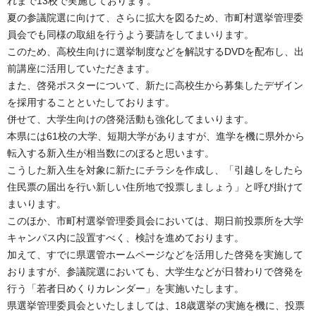
れまで13校で実施しております。
夏の参議院選に向けて、さらに拡大を図るため、市町村選挙管理委
員会でも同様の取組を行うよう要請をしてまいります。
このため、高校生向けに選挙制度などを解説するDVDを配布し、出
前講座に活用していただきます。
また、啓発ポスターについて、新たに高校生から募集したデザイン
を採用することといたしております。
併せて、大学生向けの啓発活動も強化してまいります。
本県には61校の大学、短期大学がありますが、進学を機に県外から
転入する新入生が相当数にのぼると思います。
こうした新入生を対象に新たにチラシを作成し、「引越しをしたら
住民票の届出を行い新しい住所地で投票しましょう」と呼び掛けて
まいります。
このほか、市町村選挙管理委員会においては、期日前投票所を大学
キャンパス内に設置すべく、検討を進めております。
加えて、すでに県選管ホームページなどを活用した啓発を実施して
おりますが、参議院選においても、大学生などが日替わりで啓発を
行う「若者日めくりカレンダー」を実施いたします。
県選挙管理委員会といたしましては、18歳選挙の実施を機に、投票