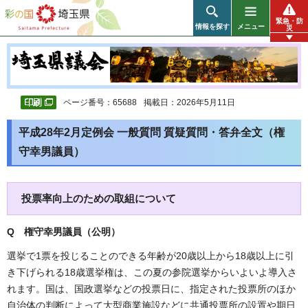
彩の国 埼玉県
緊急・防
情報を探す
メニュー
災
ページ番号：65688
掲載日：2026年5月11日
平成28年2月定例会 一般質問 質疑質問・答弁全文（権
守幸男議員）
投票率向上のための取組について
Q 権守幸男議員（公明
）
選挙で1票を投じることのできる年齢が20歳以上から18歳以上に引
き下げられる18歳選挙権は、この夏の参院選挙からいよいよ導入さ
れます。国は、国政選挙などの投票日に、指定された投票所のほか
自治体の判断によって大型商業施設などに共通投票所の設置や期日