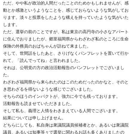
ただ、やや私が政治的人間だったことのためかもしれませんが、感
動とか感激というようなことを、感じておらないような気がしてお
ります。淡々と投票をしたような構えを持っていたような気がいた
します。
ただ、選挙の前のことですが、私は東京の高円寺の小さなアパート
に住んでおりましたが、郷里福岡県からわざわざ私のところに生命
保険の外務員のおばちゃんが訪ねて来ました。
そして、世間話をしたあと、さりげなくパンフレットを置いて行か
れて、「読んでってね」と言われました。
それは、公明党の方の政治活動報告のパンフレットでございまし
た。
わざわざ福岡県から来られたのはこのためだったのかなと、そのと
き思わざるを得ないような感じでございました。
そちらのほうのインパクトが、強力に今でも残っております。
活動報告も読ませていただきました。
そして私も、義理と人情をわきまえている人間でございます。
結果については申し上げません。
どちらにしても、私自身は衆議院議員候補者とか、あるいは衆議院
議員、あるいは知事等々で選挙に関わるお話も多くありましたの