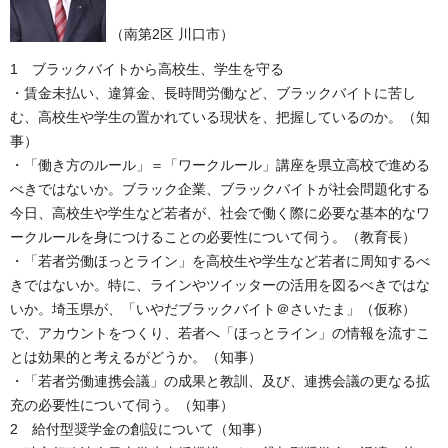
（南第2区 川口市）
1 ブラックバイトから高校生、学生を守る
・賃金未払い、違算金、長時間労働など、ブラックバイトに苦し
む、高校生や学生の置かれている現状を、把握しているのか。（知
事）
・「働き方のルール」＝「ワークルール」講座を県立高校で進める
べきではないか。ブラック企業、ブラックバイトが社会問題化する
今日、高校生や学生など若者が、社会で働く際に必要な基本的なワ
ークルールを身につけることの必要性について伺う。（教育長）
・「若者労働ほっとライン」を高校生や学生など若者に周知するべ
きではないか。特に、ラインやツイッターの活用を図るべきではな
いか。埼玉県が、「いやだブラックバイト＠さいたま」（仮称）
で、アカウントをつくり、若者へ「ほっとライン」の情報を流すこ
とは効果的と考えるがどうか。（知事）
・「若者労働連携会議」の成果と教訓、及び、連携会議の更なる拡
充の必要性について伺う。（知事）
2 給付型奨学金の創設について（知事）