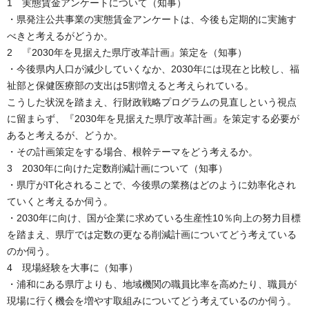
1 実態賃金アンケートについて（知事）
・県発注公共事業の実態賃金アンケートは、今後も定期的に実施す
べきと考えるがどうか。
2 『2030年を見据えた県庁改革計画』策定を（知事）
・今後県内人口が減少していくなか、2030年には現在と比較し、福
祉部と保健医療部の支出は5割増えると考えられている。
こうした状況を踏まえ、行財政戦略プログラムの見直しという視点
に留まらず、『2030年を見据えた県庁改革計画』を策定する必要が
あると考えるが、どうか。
・その計画策定をする場合、根幹テーマをどう考えるか。
3 2030年に向けた定数削減計画について（知事）
・県庁がIT化されることで、今後県の業務はどのように効率化され
ていくと考えるか伺う。
・2030年に向け、国が企業に求めている生産性10％向上の努力目標
を踏まえ、県庁では定数の更なる削減計画についてどう考えている
のか伺う。
4 現場経験を大事に（知事）
・浦和にある県庁よりも、地域機関の職員比率を高めたり、職員が
現場に行く機会を増やす取組みについてどう考えているのか伺う。