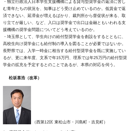
・独立行政法人日本学生支援機構による貸与型奨学金の返済に苦し
む青年たちの状況を、知事はどう受け止めているのか。低賃金で返
済できない、延滞金が増えるばかり、裁判所から督促状が来る、取
り立てが厳しい、など、入口は奨学金で出口は金融ともいわれる支
援機構の奨学金問題についてどう考えているのか。
・埼玉県として、学生向けの給付型奨学金を創設をするとともに、
高校生向け奨学金にも給付制の導入を図ることが必要ではないか。
長野県では、入学一時金に相当する給付型奨学金を既に実施してい
るが、更に来年度、文系で年15万円、理系では年25万円の給付型奨
学金の拡充を予定するとのことであるが、本県の対応を伺う。
松坂喜浩
（改革）
（西第12区 東松山市・川島町・吉見町）