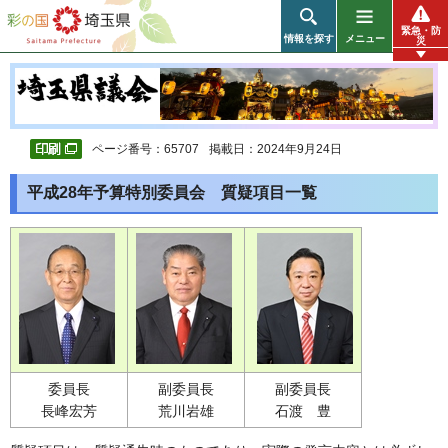
彩の国 埼玉県
緊急・防
情報を探す
メニュー
災
ページ番号：65707
掲載日：2024年9月24日
平成28年予算特別委員会 質疑項目一覧
委員長
副委員長
副委員長
長峰宏芳
荒川岩雄
石渡 豊