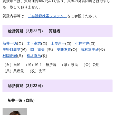
質疑項目は、質疑通告時のものであり、実際の発言内容とは必ずし
も一致しておりません。
質疑内容等は、
「会議録検索システム」
をご参照ください。
総括質疑（3月22日） 質疑者
新井一徳
(自)
木下高志
(自)
土屋恵一
(自)
小林哲也
(自)
浅野目義英
(民)
岡 重夫
（県)
安藤友貴
(公)
藤林富美雄
(公)
村岡正嗣
(共)
松坂喜浩
(改)
（自）自民 （民）民主・無所属 （県）県民 （公）公明
（共）共産党 （改）改革
総括質疑（3月22日）
新井一徳
（自民）